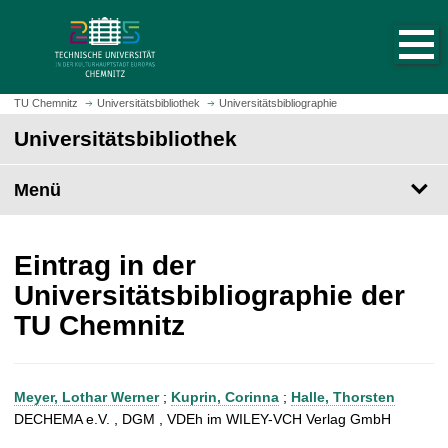
S
S
t
p
a
r
r
i
t
n
TU Chemnitz
Universitätsbibliothek
Universitätsbibliographie
s
g
Universitätsbibliothek
e
e
i
z
t
Menü
u
e
m
a
H
u
a
Eintrag in der
f
u
Universitätsbibliographie der
r
p
TU Chemnitz
u
t
f
i
e
n
n
h
Meyer, Lothar Werner
;
Kuprin, Corinna
;
Halle, Thorsten
a
DECHEMA e.V. , DGM , VDEh im WILEY-VCH Verlag GmbH
l