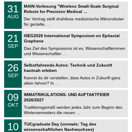
T
3
31
MAIN-Vorlesung "Wireless Small-Scale Surgical
U
1
Robots for Precision Medical …
C
.
AUG
h
0
Der Vortrag stellt drahtlose medizinische Mikroroboter
e
8
für gezielte, …
m
.
n
2
T
i
2
21
ISEG2026 International Symposium on Epitaxial
0
U
t
1
2
Graphene
C
z
.
6
SEP
h
0
Das Ziel des Symposiums ist es, Wissenschaftlerinnen
e
9
und Wissenschaftler …
m
.
n
2
T
i
2
26
Selbstfahrende Autos: Technik und Zukunft
0
U
t
6
2
hautnah erleben
C
z
.
6
SEP
h
0
Kannst du dir vorstellen, dass Autos in Zukunft ganz
e
9
allein fahren? In …
m
.
n
2
T
i
0
09
IMMATRIKULATIONS- UND AUFTAKTFEIER
0
U
t
9
2
2026/2027
C
z
.
6
OKT
h
1
Traditionsgemäß werden jedes Jahr zum Beginn des
e
0
Wintersemesters die neuen …
m
.
n
2
Z
i
1
10
TUCgraduate Day (vormals: Tag des
0
e
t
0
2
wissenschaftlichen Nachwuchses)
n
z
.