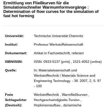
t
Ermittlung von Fließkurven für die
Simulationschneller Warmumformvorgänge :
Determination of flow curves for the simulation of
fast hot forming
Universität:
Technische Universität Chemnitz
Institut:
Professur Werkstoffwissenschaft
Dokumentart:
Artikel in Fachzeitschrift, referiert
ISBN/ISSN:
ISSN: 0933-5137 (print) , 1521-4052 (online)
Quelle:
In: Materialwissenschaft und
Werkstofftechnik / Materials Science and
Engineering Technology. - 38. 2007, 2, S. 97
- 100
Freie
Werkstofftechnik , Warmfließkurven ,
Schlagwörter
Hochgeschwindigkeits-Torsion ,
(Deutsch):
Hopkinsonaufbau , dynamische