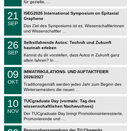
8
für gezielte, …
m
.
n
2
T
i
2
21
ISEG2026 International Symposium on Epitaxial
0
U
t
1
2
Graphene
C
z
.
6
SEP
h
0
Das Ziel des Symposiums ist es, Wissenschaftlerinnen
e
9
und Wissenschaftler …
m
.
n
2
T
i
2
26
Selbstfahrende Autos: Technik und Zukunft
0
U
t
6
2
hautnah erleben
C
z
.
6
SEP
h
0
Kannst du dir vorstellen, dass Autos in Zukunft ganz
e
9
allein fahren? In …
m
.
n
2
T
i
0
09
IMMATRIKULATIONS- UND AUFTAKTFEIER
0
U
t
9
2
2026/2027
C
z
.
6
OKT
h
1
Traditionsgemäß werden jedes Jahr zum Beginn des
e
0
Wintersemesters die neuen …
m
.
n
2
Z
i
1
10
TUCgraduate Day (vormals: Tag des
0
e
t
0
2
wissenschaftlichen Nachwuchses)
n
z
.
6
NOV
t
1
Der TUCgraduate Day bringt Promotionsinteressierte,
r
1
Promovierende und …
u
.
m
2
T
f
2
Personalversammlung der TU Chemnitz
0