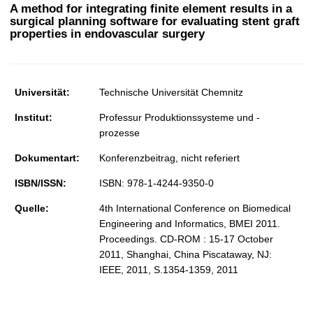
t
A method for integrating finite element results in a
surgical planning software for evaluating stent graft
properties in endovascular surgery
Universität:
Technische Universität Chemnitz
Institut:
Professur Produktionssysteme und -
prozesse
Dokumentart:
Konferenzbeitrag, nicht referiert
ISBN/ISSN:
ISBN: 978-1-4244-9350-0
Quelle:
4th International Conference on Biomedical
Engineering and Informatics, BMEI 2011.
Proceedings. CD-ROM : 15-17 October
2011, Shanghai, China Piscataway, NJ:
IEEE, 2011, S.1354-1359, 2011