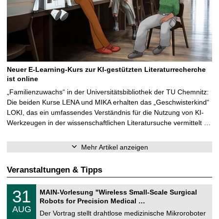
Neuer E-Learning-Kurs zur KI-gestützten Literaturrecherche
ist online
„Familienzuwachs“ in der Universitätsbibliothek der TU Chemnitz:
Die beiden Kurse LENA und MIKA erhalten das „Geschwisterkind“
LOKI, das ein umfassendes Verständnis für die Nutzung von KI-
Werkzeugen in der wissenschaftlichen Literatursuche vermittelt …
Mehr Artikel anzeigen
Veranstaltungen & Tipps
T
3
31
MAIN-Vorlesung "Wireless Small-Scale Surgical
U
1
Robots for Precision Medical …
C
.
AUG
h
0
Der Vortrag stellt drahtlose medizinische Mikroroboter
e