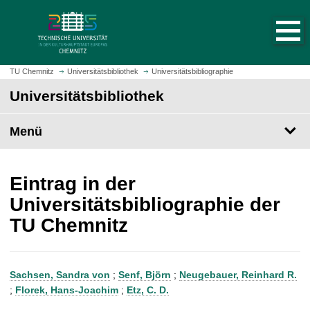
S
S
t
p
a
r
r
i
t
n
TU Chemnitz
Universitätsbibliothek
Universitätsbibliographie
s
g
Universitätsbibliothek
e
e
i
z
t
Menü
u
e
m
a
H
u
a
Eintrag in der
f
u
Universitätsbibliographie der
r
p
TU Chemnitz
u
t
f
i
e
n
n
h
Sachsen, Sandra von
;
Senf, Björn
;
Neugebauer, Reinhard R.
a
;
Florek, Hans-Joachim
;
Etz, C. D.
l