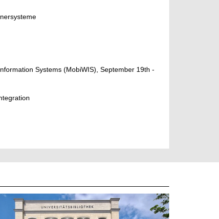
chnersysteme
Information Systems (MobiWIS), September 19th -
ntegration