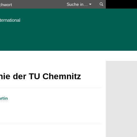
Suchen
Suche in…
ternational
phie der TU Chemnitz
rtin