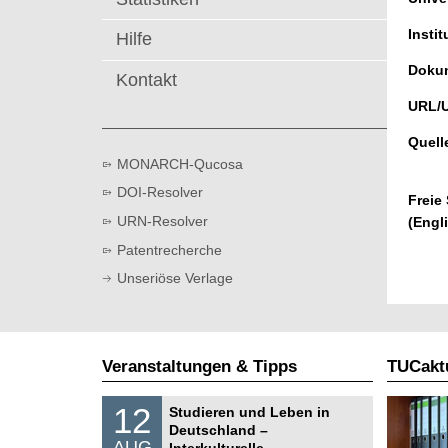
t
Instit
Hilfe
Dokum
Kontakt
URL/
Quell
MONARCH-Qucosa
DOI-Resolver
Freie
URN-Resolver
(Engl
Patentrecherche
Unseriöse Verlage
Veranstaltungen & Tipps
TUCaktu
S
1
12
Studieren und Leben in
o
2
Deutschland –
n
.
AUG
s
Interkulturelle