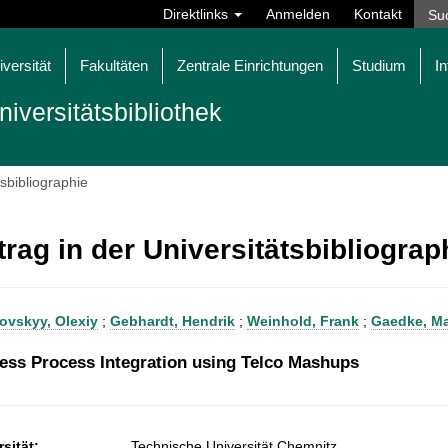
Direktlinks
Anmelden
Kontakt
iversität
Fakultäten
Zentrale Einrichtungen
Studium
In
niversitätsbibliothek
tsbibliographie
trag in der Universitätsbibliogra
vskyy, Olexiy
;
Gebhardt, Hendrik
;
Weinhold, Frank
;
Gaedke, Ma
ess Process Integration using Telco Mashups
sität:
Technische Universität Chemnitz