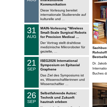
0
t
Kommunikation
8
i
.
Diese Vorlesung bereitet
g
2
e
internationale Studierende auf
0
kulturelle und …
2
6
T
3
31
MAIN-Vorlesung "Wireless
U
1
Small-Scale Surgical Robots
C
.
AUG
h
for Precision Medical …
0
e
8
Der Vortrag stellt drahtlose
m
.
medizinische Mikroroboter für
n
Sachbuch
2
i
gezielte, …
Rohstoff
0
t
2
Bestsell
z
T
6
2
21
ISEG2026 International
U
Dr. Jakob
1
Symposium on Epitaxial
C
.
Internati
SEP
h
Graphene
0
e
Buches da
9
Das Ziel des Symposiums ist
m
.
es, Wissenschaftlerinnen und
n
2
i
Wissenschaftler …
0
t
2
z
T
6
2
26
Selbstfahrende Autos:
U
6
Technik und Zukunft
C
.
SEP
h
hautnah erleben
0
e
9