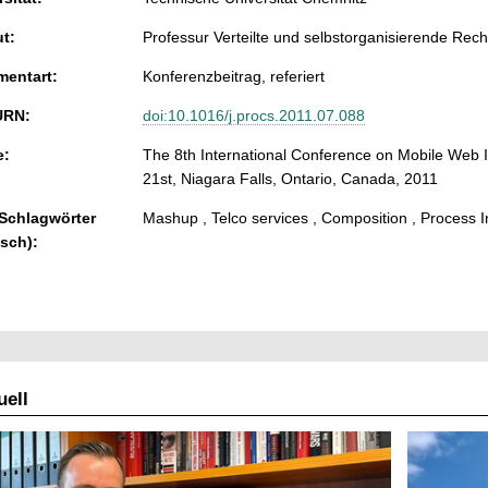
ut:
Professur Verteilte und selbstorganisierende Re
entart:
Konferenzbeitrag, referiert
URN:
doi:10.1016/j.procs.2011.07.088
e:
The 8th International Conference on Mobile Web 
21st, Niagara Falls, Ontario, Canada, 2011
 Schlagwörter
Mashup , Telco services , Composition , Process I
isch):
ell