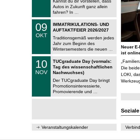
Kannst du dir vorstellen, dass
m
.
Autos in Zukunft ganz allein
n
2
i
fahren? In …
0
t
2
z
T
6
0
09
IMMATRIKULATIONS- UND
U
9
AUFTAKTFEIER 2026/2027
C
.
OKT
h
1
Traditionsgemäß werden jedes
e
0
Jahr zum Beginn des
m
.
Neuer E-
Wintersemesters die neuen …
n
2
ist onlin
i
0
Z
t
1
10
2
TUCgraduate Day (vormals:
„Familien
e
z
0
6
Tag des wissenschaftlichen
n
Die beid
.
NOV
t
Nachwuchses)
1
LOKI, das
r
1
Der TUCgraduate Day bringt
Werkzeuge
u
.
Promotionsinteressierte,
m
2
f
Promovierende und …
0
ü
2
r
6
d
e
Soziale
n
w
i
Veranstaltungskalender
Verbind
s
s
e