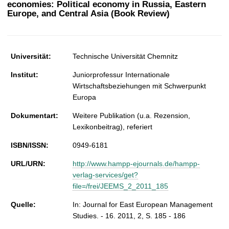
economies: Political economy in Russia, Eastern
t
Europe, and Central Asia (Book Review)
Universität:
Technische Universität Chemnitz
Institut:
Juniorprofessur Internationale
Wirtschaftsbeziehungen mit Schwerpunkt
Europa
Dokumentart:
Weitere Publikation (u.a. Rezension,
Lexikonbeitrag), referiert
ISBN/ISSN:
0949-6181
URL/URN:
http://www.hampp-ejournals.de/hampp-
verlag-services/get?
file=/frei/JEEMS_2_2011_185
Quelle:
In: Journal for East European Management
Studies. - 16. 2011, 2, S. 185 - 186