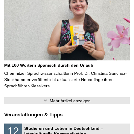
Mit 100 Wörtern Spanisch durch den Urlaub
Chemnitzer Sprachwissenschaftlerin Prof. Dr. Christina Sanchez-
Stockhammer veröffentlicht aktualisierte Neuauflage ihres
Sprachführer-Klassikers …
Mehr Artikel anzeigen
Veranstaltungen & Tipps
S
1
12
Studieren und Leben in Deutschland –
o
2
Interkulturelle Kommunikation