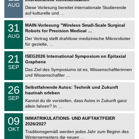
n
.
AUG
s
0
Diese Vorlesung bereitet internationale Studierende
t
8
auf kulturelle und …
i
.
g
2
T
e
3
31
MAIN-Vorlesung "Wireless Small-Scale Surgical
0
U
1
2
Robots for Precision Medical …
C
.
6
AUG
h
0
Der Vortrag stellt drahtlose medizinische Mikroroboter
e
8
für gezielte, …
m
.
n
2
T
i
2
21
ISEG2026 International Symposium on Epitaxial
0
U
t
1
2
Graphene
C
z
.
6
SEP
h
0
Das Ziel des Symposiums ist es, Wissenschaftlerinnen
e
9
und Wissenschaftler …
m
.
n
2
T
i
2
26
Selbstfahrende Autos: Technik und Zukunft
0
U
t
6
2
hautnah erleben
C
z
.
6
SEP
h
0
Kannst du dir vorstellen, dass Autos in Zukunft ganz
e
9
allein fahren? In …
m
.
n
2
T
i
0
09
IMMATRIKULATIONS- UND AUFTAKTFEIER
0
U
t
9
2
2026/2027
C
z
.
6
OKT
h
1
Traditionsgemäß werden jedes Jahr zum Beginn des
e
0
Wintersemesters die neuen …
m