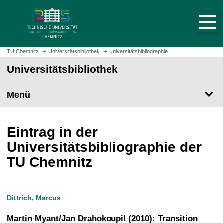
S
S
t
p
a
r
r
i
t
n
TU Chemnitz
Universitätsbibliothek
Universitätsbibliographie
s
g
Universitätsbibliothek
e
e
i
z
t
Menü
u
e
m
a
H
u
a
Eintrag in der
f
u
Universitätsbibliographie der
r
p
TU Chemnitz
u
t
f
i
e
n
n
h
Dittrich, Marcus
a
l
Martin Myant/Jan Drahokoupil (2010): Transition