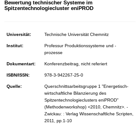
Bewertung technischer Systeme im
t
Spitzentechnologiecluster eniPROD
Universität:
Technische Universität Chemnitz
Institut:
Professur Produktionssysteme und -
prozesse
Dokumentart:
Konferenzbeitrag, nicht referiert
ISBN/ISSN:
978-3-942267-25-0
Quelle:
Querschnittsarbeitsgruppe 1 "Energetisch-
wirtschaftliche Bilanzierung des
Spitzentechnologieclusters eniPROD"
(Methodenworkshop) <2010, Chemnitz>. -
Zwickau: : Verlag Wissenschaftliche Scripten,
2011, pp.1-10