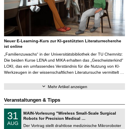
Neuer E-Learning-Kurs zur KI-gestützten Literaturrecherche
ist online
„Familienzuwachs“ in der Universitätsbibliothek der TU Chemnitz:
Die beiden Kurse LENA und MIKA erhalten das „Geschwisterkind“
LOKI, das ein umfassendes Verständnis für die Nutzung von KI-
Werkzeugen in der wissenschaftlichen Literatursuche vermittelt …
Mehr Artikel anzeigen
Veranstaltungen & Tipps
T
3
31
MAIN-Vorlesung "Wireless Small-Scale Surgical
U
1
Robots for Precision Medical …
C
.
AUG
h
0
Der Vortrag stellt drahtlose medizinische Mikroroboter
e