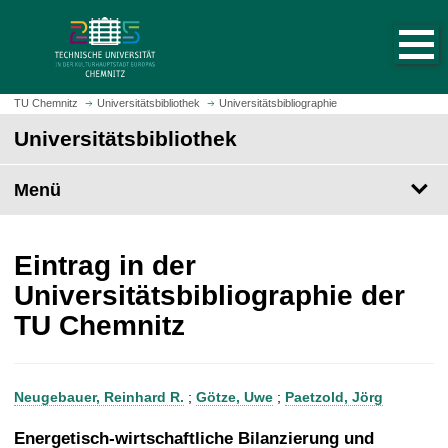
S
S
t
p
a
r
r
i
t
n
TU Chemnitz
Universitätsbibliothek
Universitätsbibliographie
s
g
Universitätsbibliothek
e
e
i
z
t
Menü
u
e
m
a
H
u
a
Eintrag in der
f
u
Universitätsbibliographie der
r
p
TU Chemnitz
u
t
f
i
e
n
n
h
Neugebauer, Reinhard R.
;
Götze, Uwe
;
Paetzold, Jörg
a
l
Energetisch-wirtschaftliche Bilanzierung und