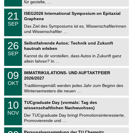
8
für gezielte, …
m
.
n
2
T
i
2
21
ISEG2026 International Symposium on Epitaxial
0
U
t
1
2
Graphene
C
z
.
6
SEP
h
0
Das Ziel des Symposiums ist es, Wissenschaftlerinnen
e
9
und Wissenschaftler …
m
.
n
2
T
i
2
26
Selbstfahrende Autos: Technik und Zukunft
0
U
t
6
2
hautnah erleben
C
z
.
6
SEP
h
0
Kannst du dir vorstellen, dass Autos in Zukunft ganz
e
9
allein fahren? In …
m
.
n
2
T
i
0
09
IMMATRIKULATIONS- UND AUFTAKTFEIER
0
U
t
9
2
2026/2027
C
z
.
6
OKT
h
1
Traditionsgemäß werden jedes Jahr zum Beginn des
e
0
Wintersemesters die neuen …
m
.
n
2
Z
i
1
10
TUCgraduate Day (vormals: Tag des
0
e
t
0
2
wissenschaftlichen Nachwuchses)
n
z
.
6
NOV
t
1
Der TUCgraduate Day bringt Promotionsinteressierte,
r
1
Promovierende und …
u
.
m
2
T
f
2
Personalversammlung der TU Chemnitz
0