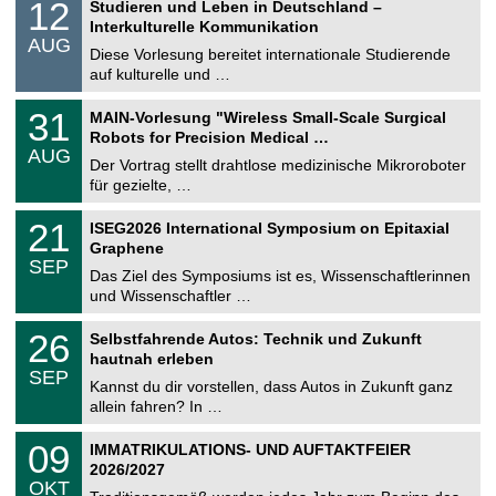
1
12
Studieren und Leben in Deutschland –
o
2
Interkulturelle Kommunikation
n
.
AUG
s
0
Diese Vorlesung bereitet internationale Studierende
t
8
auf kulturelle und …
i
.
g
2
T
e
3
31
MAIN-Vorlesung "Wireless Small-Scale Surgical
0
U
1
2
Robots for Precision Medical …
C
.
6
AUG
h
0
Der Vortrag stellt drahtlose medizinische Mikroroboter
e
8
für gezielte, …
m
.
n
2
T
i
2
21
ISEG2026 International Symposium on Epitaxial
0
U
t
1
2
Graphene
C
z
.
6
SEP
h
0
Das Ziel des Symposiums ist es, Wissenschaftlerinnen
e
9
und Wissenschaftler …
m
.
n
2
T
i
2
26
Selbstfahrende Autos: Technik und Zukunft
0
U
t
6
2
hautnah erleben
C
z
.
6
SEP
h
0
Kannst du dir vorstellen, dass Autos in Zukunft ganz
e
9
allein fahren? In …
m
.
n
2
T
i
0
09
IMMATRIKULATIONS- UND AUFTAKTFEIER
0
U
t
9
2
2026/2027
C
z
.
6
OKT
h
1