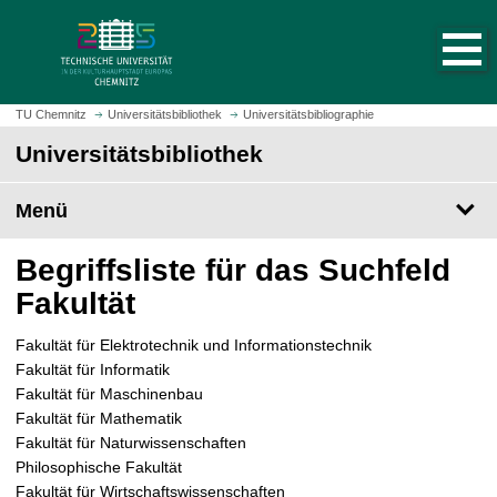
S
S
t
p
a
r
r
i
t
n
TU Chemnitz
Universitätsbibliothek
Universitätsbibliographie
s
g
Universitätsbibliothek
e
e
i
z
t
Menü
u
e
m
a
H
Begriffsliste für das Suchfeld
u
a
Fakultät
f
u
r
p
Fakultät für Elektrotechnik und Informationstechnik
u
t
Fakultät für Informatik
f
i
Fakultät für Maschinenbau
e
n
Fakultät für Mathematik
n
h
Fakultät für Naturwissenschaften
a
Philosophische Fakultät
l
Fakultät für Wirtschaftswissenschaften