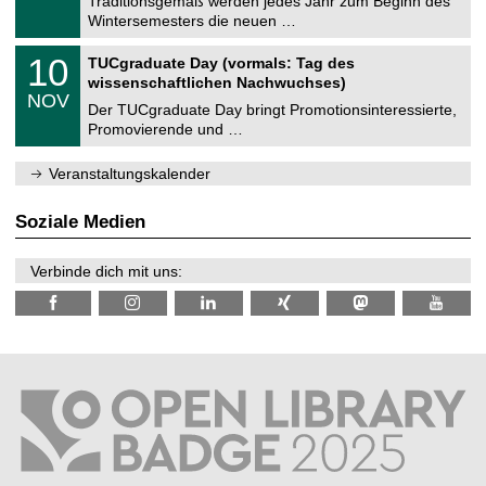
Traditionsgemäß werden jedes Jahr zum Beginn des
e
0
Wintersemesters die neuen …
m
.
n
2
Z
i
1
10
TUCgraduate Day (vormals: Tag des
0
e
t
0
2
wissenschaftlichen Nachwuchses)
n
z
.
6
NOV
t
1
Der TUCgraduate Day bringt Promotionsinteressierte,
r
1
Promovierende und …
u
.
m
2
f
0
Veranstaltungskalender
ü
2
r
6
d
Soziale Medien
e
n
w
Verbinde dich mit uns:
i
s
s
e
n
s
c
h
a
f
t
l
i