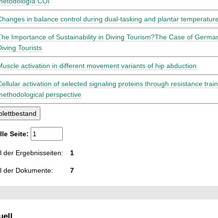
metodología COI
Changes in balance control during dual-tasking and plantar temperature
The Importance of Sustainability in Diving Tourism?The Case of Germ
Diving Tourists
Muscle activation in different movement variants of hip abduction
ellular activation of selected signaling proteins through resistance train
methodological perspective
lle Seite:
 der Ergebnisseiten:
1
l der Dokumente:
7
ell