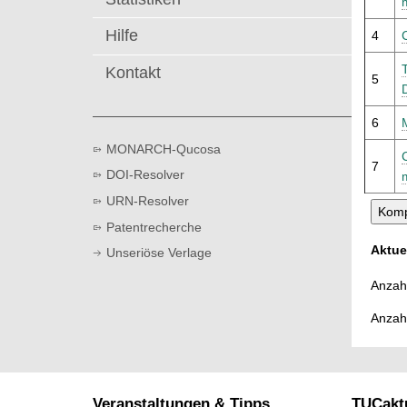
t
Hilfe
4
Kontakt
5
6
MONARCH-Qucosa
C
7
DOI-Resolver
URN-Resolver
Patentrecherche
Aktue
Unseriöse Verlage
Anzahl
Anzah
Veranstaltungen & Tipps
TUCaktu