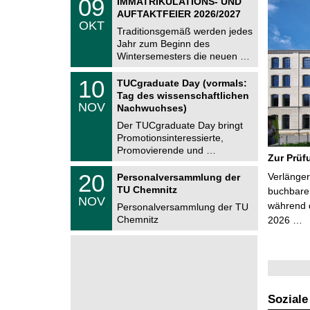
09
IMMATRIKULATIONS- UND
U
9
AUFTAKTFEIER 2026/2027
C
.
OKT
h
1
Traditionsgemäß werden jedes
e
0
Jahr zum Beginn des
m
.
Wintersemesters die neuen …
n
2
i
0
Z
t
1
10
2
TUCgraduate Day (vormals:
e
z
0
6
Tag des wissenschaftlichen
n
.
NOV
t
Nachwuchses)
1
r
1
Der TUCgraduate Day bringt
u
.
Promotionsinteressierte,
m
2
f
Promovierende und …
0
Zur Prüf
ü
2
r
T
6
2
20
Verlänger
Personalversammlung der
d
U
0
TU Chemnitz
e
C
buchbare 
.
NOV
n
h
während d
1
Personalversammlung der TU
w
e
1
Chemnitz
2026 …
i
m
.
s
n
2
s
i
0
e
t
2
n
z
6
s
c
h
Soziale
a