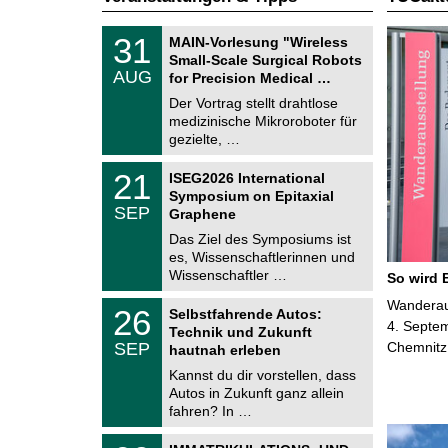
T
3
31
MAIN-Vorlesung "Wireless
U
1
Small-Scale Surgical Robots
C
.
AUG
h
for Precision Medical …
0
e
8
Der Vortrag stellt drahtlose
m
.
medizinische Mikroroboter für
n
2
i
gezielte, …
0
t
2
z
T
6
2
21
ISEG2026 International
U
1
Symposium on Epitaxial
C
.
SEP
h
Graphene
0
e
9
Das Ziel des Symposiums ist
m
.
es, Wissenschaftlerinnen und
n
2
i
Wissenschaftler …
So wird 
0
t
2
z
T
Wanderaus
6
2
26
Selbstfahrende Autos:
U
6
4. Septem
Technik und Zukunft
C
.
SEP
Chemnitz
h
hautnah erleben
0
e
9
Kannst du dir vorstellen, dass
m
.
Autos in Zukunft ganz allein
n
2
i
fahren? In …
0
t
2
z
T
6
0