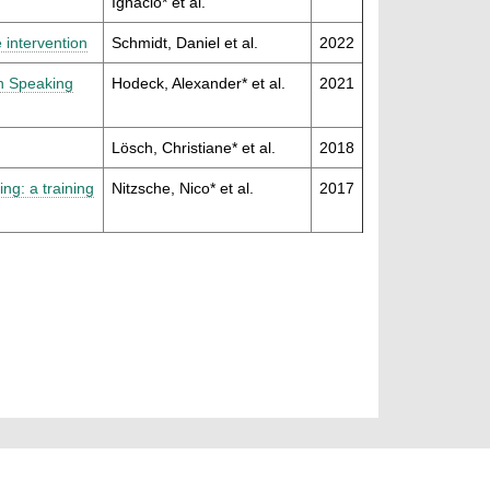
Ignacio* et al.
 intervention
Schmidt, Daniel et al.
2022
an Speaking
Hodeck, Alexander* et al.
2021
Lösch, Christiane* et al.
2018
ing: a training
Nitzsche, Nico* et al.
2017