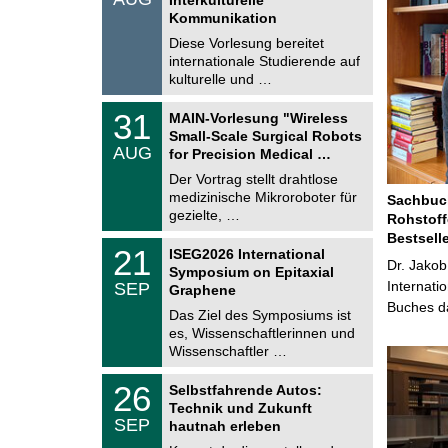
0
t
Kommunikation
8
i
.
Diese Vorlesung bereitet
g
2
e
internationale Studierende auf
0
kulturelle und …
2
6
T
3
31
MAIN-Vorlesung "Wireless
U
1
Small-Scale Surgical Robots
C
.
AUG
h
for Precision Medical …
0
e
8
Der Vortrag stellt drahtlose
m
.
medizinische Mikroroboter für
n
Sachbuch
2
i
gezielte, …
Rohstoff
0
t
2
Bestsell
z
T
6
2
21
ISEG2026 International
U
Dr. Jakob
1
Symposium on Epitaxial
C
.
Internati
SEP
h
Graphene
0
e
Buches da
9
Das Ziel des Symposiums ist
m
.
es, Wissenschaftlerinnen und
n
2
i
Wissenschaftler …
0
t
2
z
T
6
2
26
Selbstfahrende Autos:
U
6
Technik und Zukunft
C
.
SEP
h
hautnah erleben
0
e
9