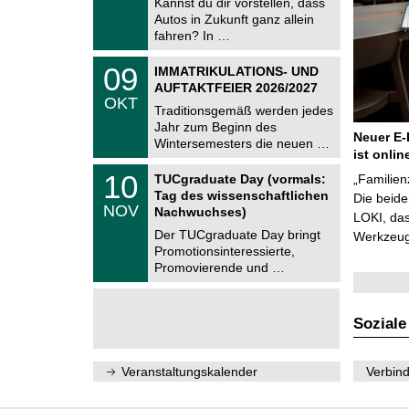
Kannst du dir vorstellen, dass
m
.
Autos in Zukunft ganz allein
n
2
i
fahren? In …
0
t
2
z
T
6
0
09
IMMATRIKULATIONS- UND
U
9
AUFTAKTFEIER 2026/2027
C
.
OKT
h
1
Traditionsgemäß werden jedes
e
0
Jahr zum Beginn des
m
.
Neuer E-
Wintersemesters die neuen …
n
2
ist onlin
i
0
Z
t
1
10
2
TUCgraduate Day (vormals:
„Familien
e
z
0
6
Tag des wissenschaftlichen
n
Die beid
.
NOV
t
Nachwuchses)
1
LOKI, das
r
1
Der TUCgraduate Day bringt
Werkzeuge
u
.
Promotionsinteressierte,
m
2
f
Promovierende und …
0
ü
2
r
6
d
e
Soziale
n
w
i
Veranstaltungskalender
Verbind
s
s
e