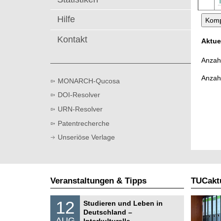
t
Hilfe
Kontakt
Aktue
Anzahl
Anzah
MONARCH-Qucosa
DOI-Resolver
URN-Resolver
Patentrecherche
Unseriöse Verlage
Veranstaltungen & Tipps
TUCaktu
S
1
12
Studieren und Leben in
o
2
Deutschland –
n
.
AUG
s
Interkulturelle