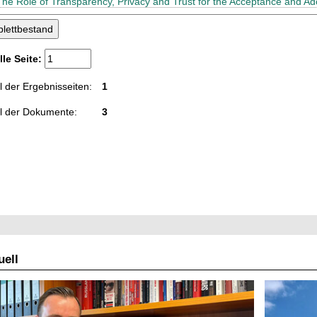
The Role of Transparency, Privacy and Trust for the Acceptance and Ad
lle Seite:
 der Ergebnisseiten:
1
l der Dokumente:
3
ell