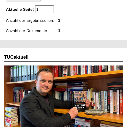
t
Aktuelle Seite:
Anzahl der Ergebnisseiten:
1
Anzahl der Dokumente:
1
TUCaktuell