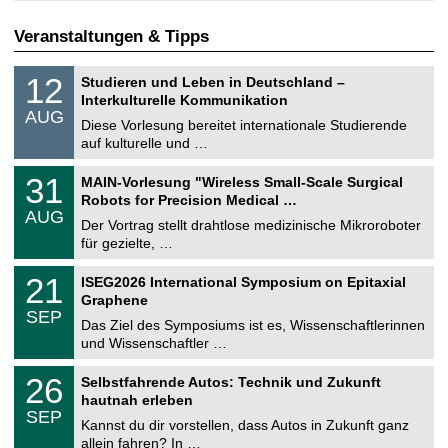
Veranstaltungen & Tipps
S
1
12
Studieren und Leben in Deutschland –
o
2
Interkulturelle Kommunikation
n
.
AUG
s
0
Diese Vorlesung bereitet internationale Studierende
t
8
auf kulturelle und …
i
.
g
2
T
e
3
31
MAIN-Vorlesung "Wireless Small-Scale Surgical
0
U
1
2
Robots for Precision Medical …
C
.
6
AUG
h
0
Der Vortrag stellt drahtlose medizinische Mikroroboter
e
8
für gezielte, …
m
.
n
2
T
i
2
21
ISEG2026 International Symposium on Epitaxial
0
U
t
1
2
Graphene
C
z
.
6
SEP
h
0
Das Ziel des Symposiums ist es, Wissenschaftlerinnen
e
9
und Wissenschaftler …
m
.
n
2
T
i
2
26
Selbstfahrende Autos: Technik und Zukunft
0
U
t
6
2
hautnah erleben
C
z
.
6
SEP
h
0
Kannst du dir vorstellen, dass Autos in Zukunft ganz
e
9
allein fahren? In …
m