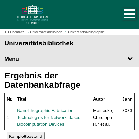
S
S
t
p
a
r
r
i
t
n
TU Chemnitz
Universitätsbibliothek
Universitätsbibliographie
s
g
Universitätsbibliothek
e
e
i
z
t
Menü
u
e
m
a
H
Ergebnis der
u
a
Datenbankabfrage
f
u
r
p
u
Nr.
Titel
Autor
Jahr
t
f
i
Nanolithographic Fabrication
Meinecke,
2023
e
n
1
Technologies for Network-Based
Christoph
n
h
Biocomputation Devices
R.* et al.
a
l