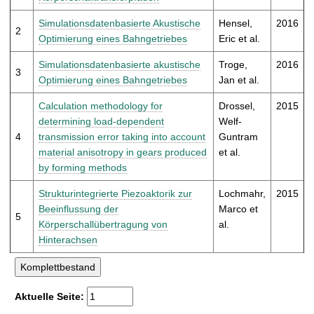
t
Simulationsdatenbasierte Akustische
Hensel,
2016
2
Optimierung eines Bahngetriebes
Eric et al.
Simulationsdatenbasierte akustische
Troge,
2016
3
Optimierung eines Bahngetriebes
Jan et al.
Calculation methodology for
Drossel,
2015
determining load-dependent
Welf-
4
transmission error taking into account
Guntram
material anisotropy in gears produced
et al.
by forming methods
Strukturintegrierte Piezoaktorik zur
Lochmahr,
2015
Beeinflussung der
Marco et
5
Körperschallübertragung von
al.
Hinterachsen
Aktuelle Seite: