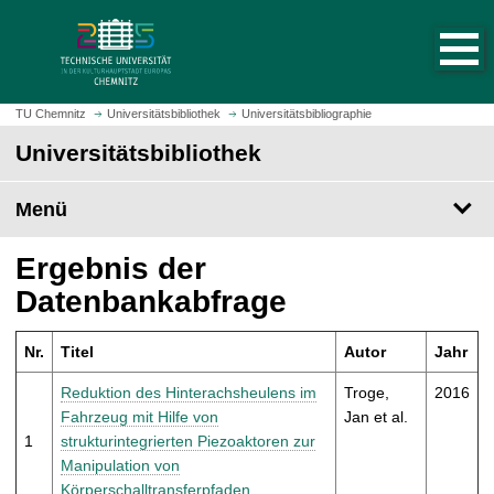
S
S
t
p
a
r
r
i
t
n
TU Chemnitz
Universitätsbibliothek
Universitätsbibliographie
s
g
Universitätsbibliothek
e
e
i
z
t
Menü
u
e
m
a
H
Ergebnis der
u
a
Datenbankabfrage
f
u
r
p
u
Nr.
Titel
Autor
Jahr
t
f
i
Reduktion des Hinterachsheulens im
Troge,
2016
e
n
Fahrzeug mit Hilfe von
Jan et al.
n
h
1
strukturintegrierten Piezoaktoren zur
a
Manipulation von
l
Körperschalltransferpfaden