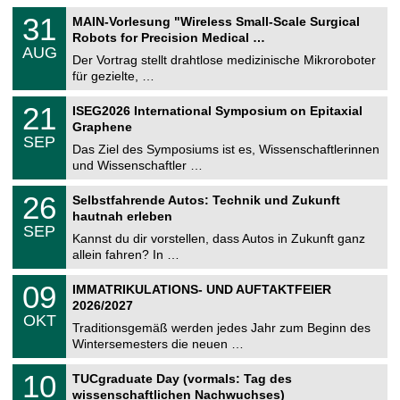
T
3
31
MAIN-Vorlesung "Wireless Small-Scale Surgical
U
1
Robots for Precision Medical …
C
.
AUG
h
0
Der Vortrag stellt drahtlose medizinische Mikroroboter
e
8
für gezielte, …
m
.
n
2
T
i
2
21
ISEG2026 International Symposium on Epitaxial
0
U
t
1
2
Graphene
C
z
.
6
SEP
h
0
Das Ziel des Symposiums ist es, Wissenschaftlerinnen
e
9
und Wissenschaftler …
m
.
n
2
T
i
2
26
Selbstfahrende Autos: Technik und Zukunft
0
U
t
6
2
hautnah erleben
C
z
.
6
SEP
h
0
Kannst du dir vorstellen, dass Autos in Zukunft ganz
e
9
allein fahren? In …
m
.
n
2
T
i
0
09
IMMATRIKULATIONS- UND AUFTAKTFEIER
0
U
t
9
2
2026/2027
C
z
.
6
OKT
h
1
Traditionsgemäß werden jedes Jahr zum Beginn des
e
0
Wintersemesters die neuen …
m
.
n
2
Z
i
1
10
TUCgraduate Day (vormals: Tag des
0
e
t
0
2
wissenschaftlichen Nachwuchses)
n