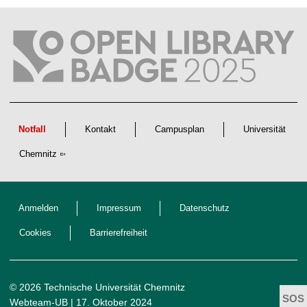
f
t
l
i
c
h
e
n
N
a
c
h
w
Notfall
Kontakt
Campusplan
Universität
u
c
Chemnitz
h
s
Anmelden
Impressum
Datenschutz
Cookies
Barrierefreiheit
© 2026 Technische Universität Chemnitz
Webteam-UB
| 17. Oktober 2024