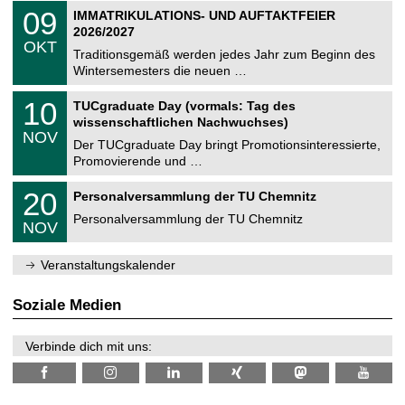
2
T
i
0
09
IMMATRIKULATIONS- UND AUFTAKTFEIER
0
U
t
9
2
2026/2027
C
z
.
6
OKT
h
1
Traditionsgemäß werden jedes Jahr zum Beginn des
e
0
Wintersemesters die neuen …
m
.
n
2
Z
i
1
10
TUCgraduate Day (vormals: Tag des
0
e
t
0
2
wissenschaftlichen Nachwuchses)
n
z
.
6
NOV
t
1
Der TUCgraduate Day bringt Promotionsinteressierte,
r
1
Promovierende und …
u
.
m
2
T
f
2
20
Personalversammlung der TU Chemnitz
0
U
ü
0
2
C
r
Personalversammlung der TU Chemnitz
.
6
NOV
h
d
1
e
e
1
m
n
.
Veranstaltungskalender
n
w
2
i
i
0
t
s
2
Soziale Medien
z
s
6
e
n
Verbinde dich mit uns:
s
c
h
a