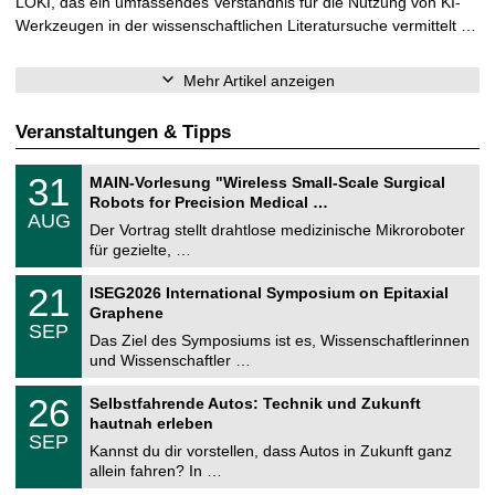
LOKI, das ein umfassendes Verständnis für die Nutzung von KI-
Werkzeugen in der wissenschaftlichen Literatursuche vermittelt …
Mehr Artikel anzeigen
Veranstaltungen & Tipps
T
3
31
MAIN-Vorlesung "Wireless Small-Scale Surgical
U
1
Robots for Precision Medical …
C
.
AUG
h
0
Der Vortrag stellt drahtlose medizinische Mikroroboter
e
8
für gezielte, …
m
.
n
2
T
i
2
21
ISEG2026 International Symposium on Epitaxial
0
U
t
1
2
Graphene
C
z
.
6
SEP
h
0
Das Ziel des Symposiums ist es, Wissenschaftlerinnen
e
9
und Wissenschaftler …
m
.
n
2
T
i
2
26
Selbstfahrende Autos: Technik und Zukunft
0
U
t
6
2
hautnah erleben
C
z
.
6
SEP
h
0
Kannst du dir vorstellen, dass Autos in Zukunft ganz
e
9
allein fahren? In …
m
.
n