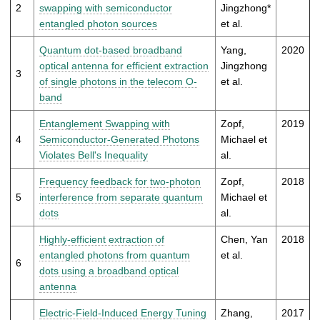
t
2
swapping with semiconductor
Jingzhong*
entangled photon sources
et al.
Quantum dot-based broadband
Yang,
2020
optical antenna for efficient extraction
Jingzhong
3
of single photons in the telecom O-
et al.
band
Entanglement Swapping with
Zopf,
2019
4
Semiconductor-Generated Photons
Michael et
Violates Bell's Inequality
al.
Frequency feedback for two-photon
Zopf,
2018
5
interference from separate quantum
Michael et
dots
al.
Highly-efficient extraction of
Chen, Yan
2018
entangled photons from quantum
et al.
6
dots using a broadband optical
antenna
Electric-Field-Induced Energy Tuning
Zhang,
2017