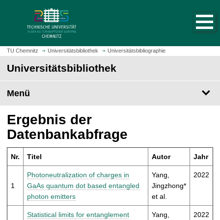
S
S
t
p
a
r
r
i
t
n
TU Chemnitz
Universitätsbibliothek
Universitätsbibliographie
s
g
Universitätsbibliothek
e
e
i
z
t
Menü
u
e
m
a
H
Ergebnis der
u
a
Datenbankabfrage
f
u
r
p
u
Nr.
Titel
Autor
Jahr
t
f
i
Photoneutralization of charges in
Yang,
2022
e
n
1
GaAs quantum dot based entangled
Jingzhong*
n
h
photon emitters
et al.
a
l
Statistical limits for entanglement
Yang,
2022