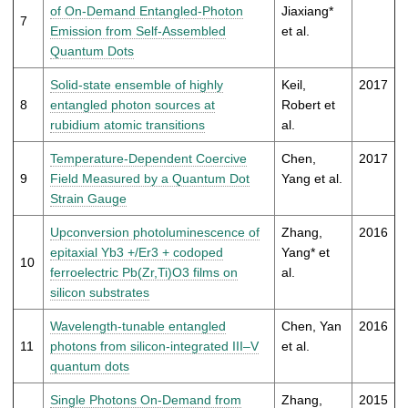
of On-Demand Entangled-Photon
Jiaxiang*
7
Emission from Self-Assembled
et al.
Quantum Dots
Solid-state ensemble of highly
Keil,
2017
8
entangled photon sources at
Robert et
rubidium atomic transitions
al.
Temperature-Dependent Coercive
Chen,
2017
9
Field Measured by a Quantum Dot
Yang et al.
Strain Gauge
Upconversion photoluminescence of
Zhang,
2016
epitaxial Yb3 +/Er3 + codoped
Yang* et
10
ferroelectric Pb(Zr,Ti)O3 films on
al.
silicon substrates
Wavelength-tunable entangled
Chen, Yan
2016
11
photons from silicon-integrated III–V
et al.
quantum dots
Single Photons On-Demand from
Zhang,
2015