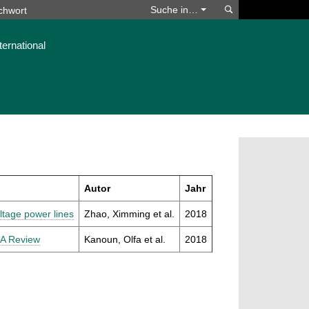
Suchen
Suche in…
ternational
Autor
Jahr
ltage power lines
Zhao, Ximming et al.
2018
 A Review
Kanoun, Olfa et al.
2018