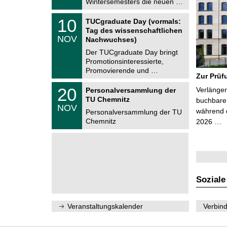
Wintersemesters die neuen …
n
2
i
0
Z
t
1
10
2
TUCgraduate Day (vormals:
e
z
0
6
Tag des wissenschaftlichen
n
.
NOV
t
Nachwuchses)
1
r
1
Der TUCgraduate Day bringt
u
.
Promotionsinteressierte,
m
2
f
Promovierende und …
0
Zur Prüf
ü
2
r
T
6
2
20
Verlänger
Personalversammlung der
d
U
0
TU Chemnitz
e
C
buchbare 
.
NOV
n
h
während d
1
Personalversammlung der TU
w
e
1
Chemnitz
2026 …
i
m
.
s
n
2
s
i
0
e
t
2
n
z
6
s
c
h
Soziale
a
f
t
l
Veranstaltungskalender
Verbind
i
c