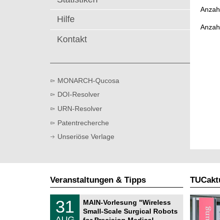
t
Anzahl
Hilfe
Anzah
Kontakt
MONARCH-Qucosa
DOI-Resolver
URN-Resolver
Patentrecherche
Unseriöse Verlage
Veranstaltungen & Tipps
TUCaktu
T
3
31
MAIN-Vorlesung "Wireless
U
1
Small-Scale Surgical Robots
C
.
AUG
h
for Precision Medical …