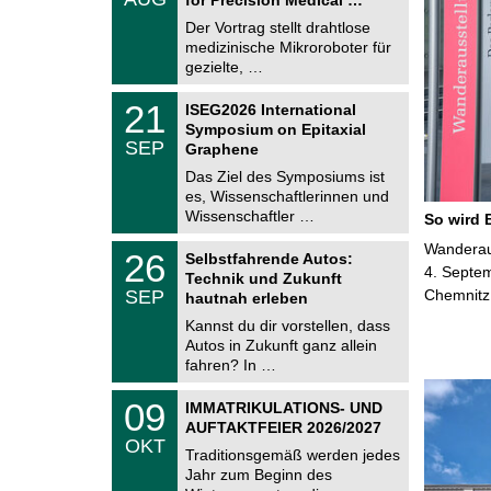
0
e
8
Der Vortrag stellt drahtlose
m
.
medizinische Mikroroboter für
n
2
i
gezielte, …
0
t
2
z
T
6
2
21
ISEG2026 International
U
1
Symposium on Epitaxial
C
.
SEP
h
Graphene
0
e
9
Das Ziel des Symposiums ist
m
.
es, Wissenschaftlerinnen und
n
2
i
Wissenschaftler …
So wird 
0
t
2
z
T
Wanderaus
6
2
26
Selbstfahrende Autos:
U
6
4. Septem
Technik und Zukunft
C
.
SEP
Chemnitz
h
hautnah erleben
0
e
9
Kannst du dir vorstellen, dass
m
.
Autos in Zukunft ganz allein
n
2
i
fahren? In …
0
t
2
z
T
6
0
09
IMMATRIKULATIONS- UND
U
9
AUFTAKTFEIER 2026/2027
C
.
OKT
h
1
Traditionsgemäß werden jedes
e
0
Jahr zum Beginn des
m
.