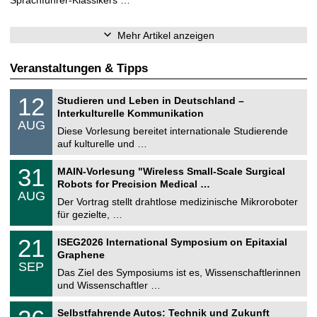
Mehr Artikel anzeigen
Veranstaltungen & Tipps
S
1
12
Studieren und Leben in Deutschland –
o
2
Interkulturelle Kommunikation
n
.
AUG
s
0
Diese Vorlesung bereitet internationale Studierende
t
8
auf kulturelle und …
i
.
g
2
T
e
3
31
MAIN-Vorlesung "Wireless Small-Scale Surgical
0
U
1
2
Robots for Precision Medical …
C
.
6
AUG
h
0
Der Vortrag stellt drahtlose medizinische Mikroroboter
e
8
für gezielte, …
m
.
n
2
T
i
2
21
ISEG2026 International Symposium on Epitaxial
0
U
t
1
2
Graphene
C
z
.
6
SEP
h
0
Das Ziel des Symposiums ist es, Wissenschaftlerinnen
e
9
und Wissenschaftler …
m
.
n
2
T
i
2
Selbstfahrende Autos: Technik und Zukunft
0
U