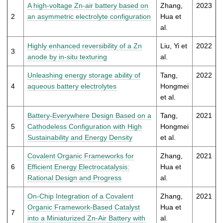
t
A high-voltage Zn-air battery based on
Zhang,
2023
2
an asymmetric electrolyte configuration
Hua et
al.
Highly enhanced reversibility of a Zn
Liu, Yi et
2022
3
anode by in-situ texturing
al.
Unleashing energy storage ability of
Tang,
2022
4
aqueous battery electrolytes
Hongmei
et al.
Battery-Everywhere Design Based on a
Tang,
2021
5
Cathodeless Configuration with High
Hongmei
Sustainability and Energy Density
et al.
Covalent Organic Frameworks for
Zhang,
2021
6
Efficient Energy Electrocatalysis:
Hua et
Rational Design and Progress
al.
On-Chip Integration of a Covalent
Zhang,
2021
Organic Framework-Based Catalyst
Hua et
7
into a Miniaturized Zn-Air Battery with
al.