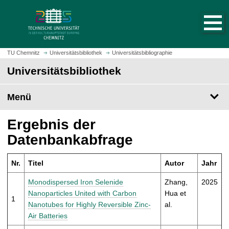
S
S
t
p
a
r
r
i
t
n
TU Chemnitz
Universitätsbibliothek
Universitätsbibliographie
s
g
Universitätsbibliothek
e
e
i
z
t
Menü
u
e
m
a
H
Ergebnis der
u
a
Datenbankabfrage
f
u
r
p
u
Nr.
Titel
Autor
Jahr
t
f
i
Monodispersed Iron Selenide
Zhang,
2025
e
n
Nanoparticles United with Carbon
Hua et
n
1
h
Nanotubes for Highly Reversible Zinc-
al.
a
Air Batteries
l