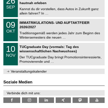
26
t
6
2
hautnah erleben
C
z
.
6
SEP
h
0
Kannst du dir vorstellen, dass Autos in Zukunft ganz
e
9
allein fahren? In …
m
.
n
2
T
i
0
09
IMMATRIKULATIONS- UND AUFTAKTFEIER
0
U
t
9
2
2026/2027
C
z
.
6
OKT
h
1
Traditionsgemäß werden jedes Jahr zum Beginn des
e
0
Wintersemesters die neuen …
m
.
n
2
Z
i
1
10
TUCgraduate Day (vormals: Tag des
0
e
t
0
2
wissenschaftlichen Nachwuchses)
n
z
.
6
NOV
t
1
Der TUCgraduate Day bringt Promotionsinteressierte,
r
1
Promovierende und …
u
.
m
2
f
0
Veranstaltungskalender
ü
2
r
6
d
Soziale Medien
e
n
w
Verbinde dich mit uns:
i
s
s
e