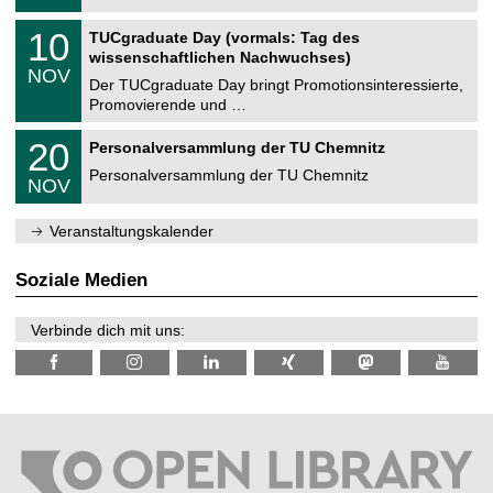
.
n
2
Z
i
1
10
TUCgraduate Day (vormals: Tag des
0
e
t
0
2
wissenschaftlichen Nachwuchses)
n
z
.
6
NOV
t
1
Der TUCgraduate Day bringt Promotionsinteressierte,
r
1
Promovierende und …
u
.
m
2
T
f
2
20
Personalversammlung der TU Chemnitz
0
U
ü
0
2
C
r
Personalversammlung der TU Chemnitz
.
6
NOV
h
d
1
e
e
1
m
n
.
Veranstaltungskalender
n
w
2
i
i
0
t
s
2
Soziale Medien
z
s
6
e
n
Verbinde dich mit uns:
s
c
h
a
f
t
l
i
c
h