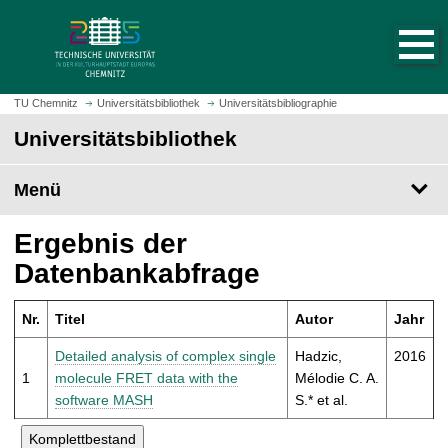
S
S
t
p
a
r
r
i
t
n
TU Chemnitz
Universitätsbibliothek
Universitätsbibliographie
s
g
Universitätsbibliothek
e
e
i
z
t
Menü
u
e
m
a
H
Ergebnis der
u
a
Datenbankabfrage
f
u
r
p
u
Nr.
Titel
Autor
Jahr
t
f
i
Detailed analysis of complex single
Hadzic,
2016
e
n
1
molecule FRET data with the
Mélodie C. A.
n
h
software MASH
S.* et al.
a
l