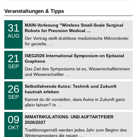
Veranstaltungen & Tipps
T
3
31
MAIN-Vorlesung "Wireless Small-Scale Surgical
U
1
Robots for Precision Medical …
C
.
AUG
h
0
Der Vortrag stellt drahtlose medizinische Mikroroboter
e
8
für gezielte, …
m
.
n
2
T
i
2
21
ISEG2026 International Symposium on Epitaxial
0
U
t
1
2
Graphene
C
z
.
6
SEP
h
0
Das Ziel des Symposiums ist es, Wissenschaftlerinnen
e
9
und Wissenschaftler …
m
.
n
2
T
i
2
26
Selbstfahrende Autos: Technik und Zukunft
0
U
t
6
2
hautnah erleben
C
z
.
6
SEP
h
0
Kannst du dir vorstellen, dass Autos in Zukunft ganz
e
9
allein fahren? In …
m
.
n
2
T
i
0
09
IMMATRIKULATIONS- UND AUFTAKTFEIER
0
U
t
9
2
2026/2027
C
z
.
6
OKT
h
1
Traditionsgemäß werden jedes Jahr zum Beginn des
e
0
Wintersemesters die neuen …
m