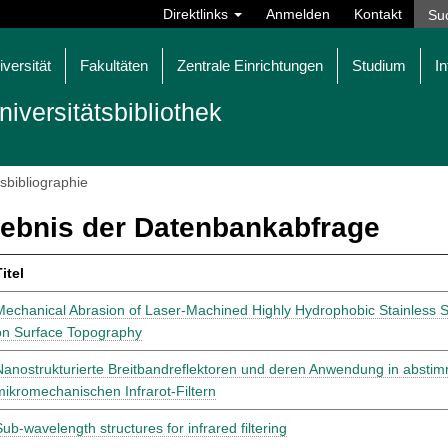
Direktlinks
Anmelden
Kontakt
iversität
Fakultäten
Zentrale Einrichtungen
Studium
In
niversitätsbibliothek
tsbibliographie
ebnis der Datenbankabfrage
itel
Mechanical Abrasion of Laser-Machined Highly Hydrophobic Stainless 
on Surface Topography
Nanostrukturierte Breitbandreflektoren und deren Anwendung in absti
mikromechanischen Infrarot-Filtern
Sub-wavelength structures for infrared filtering