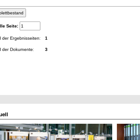
lle Seite:
 der Ergebnisseiten:
1
l der Dokumente:
3
ell