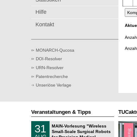
t
Hilfe
Kontakt
Aktue
Anzahl
Anzah
MONARCH-Qucosa
DOI-Resolver
URN-Resolver
Patentrecherche
Unseriöse Verlage
Veranstaltungen & Tipps
TUCaktu
T
3
31
MAIN-Vorlesung "Wireless
U
1
Small-Scale Surgical Robots
C
.
AUG
h
for Precision Medical …