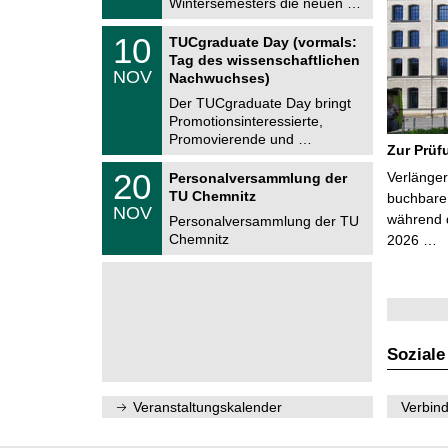
Wintersemesters die neuen …
n
2
i
0
Z
t
1
10
2
TUCgraduate Day (vormals:
e
z
0
6
Tag des wissenschaftlichen
n
.
NOV
t
Nachwuchses)
1
r
1
Der TUCgraduate Day bringt
u
.
Promotionsinteressierte,
m
2
f
Promovierende und …
0
Zur Prüf
ü
2
r
T
6
2
20
Verlänger
Personalversammlung der
d
U
0
TU Chemnitz
e
C
buchbare 
.
NOV
n
h
während d
1
Personalversammlung der TU
w
e
1
Chemnitz
2026 …
i
m
.
s
n
2
s
i
0
e
t
2
n
z
6
s
c
h
Soziale
a
f
t
l
Veranstaltungskalender
Verbind
i
c