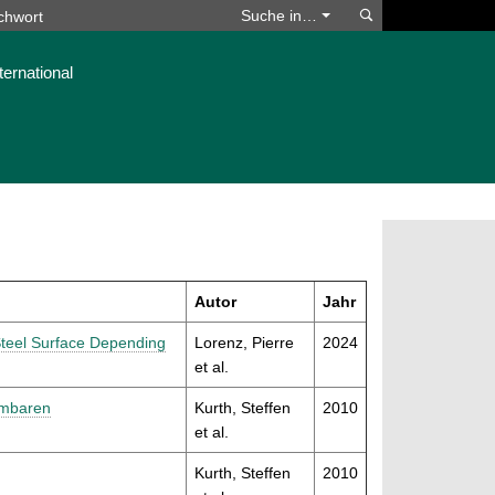
Suchen
Suche in…
ternational
Autor
Jahr
Steel Surface Depending
Lorenz, Pierre
2024
et al.
mmbaren
Kurth, Steffen
2010
et al.
Kurth, Steffen
2010