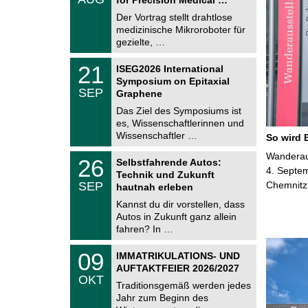
0
e
8
Der Vortrag stellt drahtlose
m
.
medizinische Mikroroboter für
n
2
i
gezielte, …
0
t
2
z
T
6
2
21
ISEG2026 International
U
1
Symposium on Epitaxial
C
.
SEP
h
Graphene
0
e
9
Das Ziel des Symposiums ist
m
.
es, Wissenschaftlerinnen und
n
2
i
Wissenschaftler …
So wird 
0
t
2
z
T
Wanderaus
6
2
26
Selbstfahrende Autos:
U
6
4. Septem
Technik und Zukunft
C
.
SEP
Chemnitz
h
hautnah erleben
0
e
9
Kannst du dir vorstellen, dass
m
.
Autos in Zukunft ganz allein
n
2
i
fahren? In …
0
t
2
z
T
6
0
09
IMMATRIKULATIONS- UND
U
9
AUFTAKTFEIER 2026/2027
C
.
OKT
h
1
Traditionsgemäß werden jedes
e
0
Jahr zum Beginn des
m
.