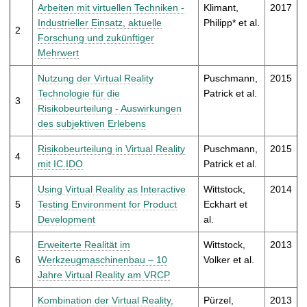
t
Arbeiten mit virtuellen Techniken -
Klimant,
2017
Industrieller Einsatz, aktuelle
Philipp* et al.
2
Forschung und zukünftiger
Mehrwert
Nutzung der Virtual Reality
Puschmann,
2015
Technologie für die
Patrick et al.
3
Risikobeurteilung - Auswirkungen
des subjektiven Erlebens
Risikobeurteilung in Virtual Reality
Puschmann,
2015
4
mit IC.IDO
Patrick et al.
Using Virtual Reality as Interactive
Wittstock,
2014
5
Testing Environment for Product
Eckhart et
Development
al.
Erweiterte Realität im
Wittstock,
2013
6
Werkzeugmaschinenbau – 10
Volker et al.
Jahre Virtual Reality am VRCP
Kombination der Virtual Reality,
Pürzel,
2013