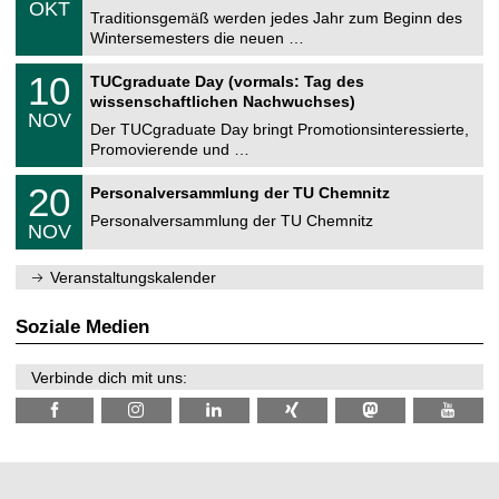
6
OKT
h
1
Traditionsgemäß werden jedes Jahr zum Beginn des
e
0
Wintersemesters die neuen …
m
.
n
2
Z
i
1
10
TUCgraduate Day (vormals: Tag des
0
e
t
0
2
wissenschaftlichen Nachwuchses)
n
z
.
6
NOV
t
1
Der TUCgraduate Day bringt Promotionsinteressierte,
r
1
Promovierende und …
u
.
m
2
T
f
2
20
Personalversammlung der TU Chemnitz
0
U
ü
0
2
C
r
Personalversammlung der TU Chemnitz
.
6
NOV
h
d
1
e
e
1
m
n
.
Veranstaltungskalender
n
w
2
i
i
0
t
s
2
Soziale Medien
z
s
6
e
n
Verbinde dich mit uns:
s
c
h
a
f
t
l