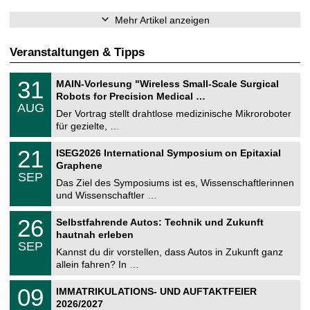
Mehr Artikel anzeigen
Veranstaltungen & Tipps
T
3
31
MAIN-Vorlesung "Wireless Small-Scale Surgical
U
1
Robots for Precision Medical …
C
.
AUG
h
0
Der Vortrag stellt drahtlose medizinische Mikroroboter
e
8
für gezielte, …
m
.
n
2
T
i
2
21
ISEG2026 International Symposium on Epitaxial
0
U
t
1
2
Graphene
C
z
.
6
SEP
h
0
Das Ziel des Symposiums ist es, Wissenschaftlerinnen
e
9
und Wissenschaftler …
m
.
n
2
T
i
2
26
Selbstfahrende Autos: Technik und Zukunft
0
U
t
6
2
hautnah erleben
C
z
.
6
SEP
h
0
Kannst du dir vorstellen, dass Autos in Zukunft ganz
e
9
allein fahren? In …
m
.
n
2
T
i
0
09
IMMATRIKULATIONS- UND AUFTAKTFEIER
0
U
t
9
2
2026/2027
C
z
.