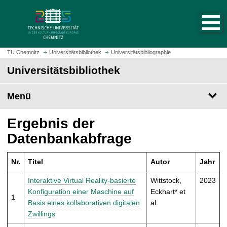
S
S
t
p
a
r
r
i
t
n
TU Chemnitz
Universitätsbibliothek
Universitätsbibliographie
s
g
Universitätsbibliothek
e
e
i
z
t
Menü
u
e
m
a
H
Ergebnis der
u
a
Datenbankabfrage
f
u
r
p
u
Nr.
Titel
Autor
Jahr
t
f
i
Interaktive Virtual Reality-basierte
Wittstock,
2023
e
n
Konfiguration einer Maschine auf
Eckhart* et
n
1
h
Basis eines kollaborativen digitalen
al.
a
Zwillings
l