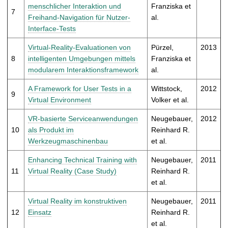
menschlicher Interaktion und
Franziska et
7
Freihand-Navigation für Nutzer-
al.
Interface-Tests
Virtual-Reality-Evaluationen von
Pürzel,
2013
8
intelligenten Umgebungen mittels
Franziska et
modularem Interaktionsframework
al.
A Framework for User Tests in a
Wittstock,
2012
9
Virtual Environment
Volker et al.
VR-basierte Serviceanwendungen
Neugebauer,
2012
10
als Produkt im
Reinhard R.
Werkzeugmaschinenbau
et al.
Enhancing Technical Training with
Neugebauer,
2011
11
Virtual Reality (Case Study)
Reinhard R.
et al.
Virtual Reality im konstruktiven
Neugebauer,
2011
12
Einsatz
Reinhard R.
et al.