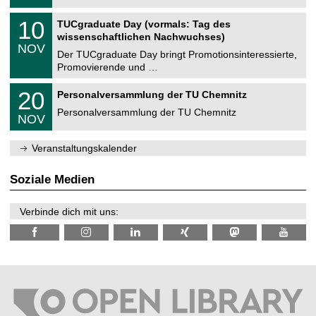
.
n
2
Z
i
1
10
TUCgraduate Day (vormals: Tag des
0
e
t
0
2
wissenschaftlichen Nachwuchses)
n
z
.
6
NOV
t
1
Der TUCgraduate Day bringt Promotionsinteressierte,
r
1
Promovierende und …
u
.
m
2
T
f
2
20
Personalversammlung der TU Chemnitz
0
U
ü
0
2
C
r
Personalversammlung der TU Chemnitz
.
6
NOV
h
d
1
e
e
1
m
n
.
Veranstaltungskalender
n
w
2
i
i
0
t
s
2
Soziale Medien
z
s
6
e
n
Verbinde dich mit uns:
s
c
h
a
f
t
l
i
c
h