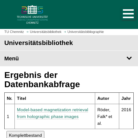
S
S
t
p
a
r
r
i
t
n
TU Chemnitz
Universitätsbibliothek
Universitätsbibliographie
s
g
Universitätsbibliothek
e
e
i
z
t
Menü
u
e
m
a
H
Ergebnis der
u
a
Datenbankabfrage
f
u
r
p
u
Nr.
Titel
Autor
Jahr
t
f
i
Model-based magnetization retrieval
Röder,
2016
e
n
1
from holographic phase images
Falk* et
n
h
al.
a
l