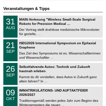
Veranstaltungen & Tipps
T
3
31
MAIN-Vorlesung "Wireless Small-Scale Surgical
U
1
Robots for Precision Medical …
C
.
AUG
h
0
Der Vortrag stellt drahtlose medizinische Mikroroboter
e
8
für gezielte, …
m
.
n
2
T
i
2
21
ISEG2026 International Symposium on Epitaxial
0
U
t
1
2
Graphene
C
z
.
6
SEP
h
0
Das Ziel des Symposiums ist es, Wissenschaftlerinnen
e
9
und Wissenschaftler …
m
.
n
2
T
i
2
26
Selbstfahrende Autos: Technik und Zukunft
0
U
t
6
2
hautnah erleben
C
z
.
6
SEP
h
0
Kannst du dir vorstellen, dass Autos in Zukunft ganz
e
9
allein fahren? In …
m
.
n
2
T
i
0
09
IMMATRIKULATIONS- UND AUFTAKTFEIER
0
U
t
9
2
2026/2027
C
z
.
6
OKT
h
1
Traditionsgemäß werden jedes Jahr zum Beginn des
e
0
Wintersemesters die neuen …
m