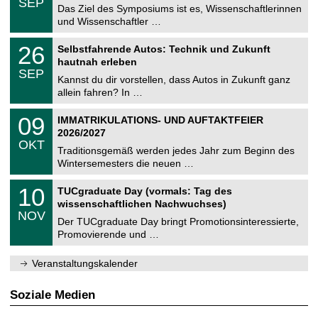
6
SEP
h
0
Das Ziel des Symposiums ist es, Wissenschaftlerinnen
e
9
und Wissenschaftler …
m
.
n
2
T
i
2
26
Selbstfahrende Autos: Technik und Zukunft
0
U
t
6
2
hautnah erleben
C
z
.
6
SEP
h
0
Kannst du dir vorstellen, dass Autos in Zukunft ganz
e
9
allein fahren? In …
m
.
n
2
T
i
0
09
IMMATRIKULATIONS- UND AUFTAKTFEIER
0
U
t
9
2
2026/2027
C
z
.
6
OKT
h
1
Traditionsgemäß werden jedes Jahr zum Beginn des
e
0
Wintersemesters die neuen …
m
.
n
2
Z
i
1
10
TUCgraduate Day (vormals: Tag des
0
e
t
0
2
wissenschaftlichen Nachwuchses)
n
z
.
6
NOV
t
1
Der TUCgraduate Day bringt Promotionsinteressierte,
r
1
Promovierende und …
u
.
m
2
f
0
Veranstaltungskalender
ü
2
r
6
d
Soziale Medien
e
n