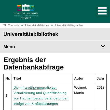
S
S
t
p
a
r
r
i
t
n
TU Chemnitz
Universitätsbibliothek
Universitätsbibliographie
s
g
Universitätsbibliothek
e
e
i
z
t
Menü
u
e
m
a
H
Ergebnis der
u
a
Datenbankabfrage
f
u
r
p
u
Nr.
Titel
Autor
Jahr
t
f
i
Die Infrarotthermografie zur
Weigert,
2019
e
n
Visualisierung und Quantifizierung
Martin
n
1
h
von Hauttemperaturveränderungen
a
infolge von Kraftbelastungen
l