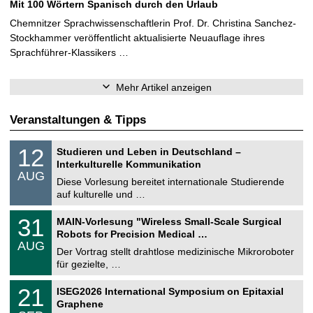
Mit 100 Wörtern Spanisch durch den Urlaub
Chemnitzer Sprachwissenschaftlerin Prof. Dr. Christina Sanchez-
Stockhammer veröffentlicht aktualisierte Neuauflage ihres
Sprachführer-Klassikers …
Mehr Artikel anzeigen
Veranstaltungen & Tipps
S
1
12
Studieren und Leben in Deutschland –
o
2
Interkulturelle Kommunikation
n
.
AUG
s
0
Diese Vorlesung bereitet internationale Studierende
t
8
auf kulturelle und …
i
.
g
2
T
e
3
31
MAIN-Vorlesung "Wireless Small-Scale Surgical
0
U
1
2
Robots for Precision Medical …
C
.
6
AUG
h
0
Der Vortrag stellt drahtlose medizinische Mikroroboter
e
8
für gezielte, …
m
.
n
2
T
i
2
21
ISEG2026 International Symposium on Epitaxial
0
U
t
1
2
Graphene
C
z
.