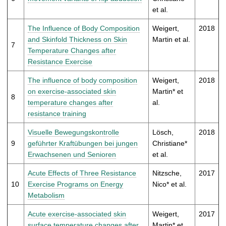
et al.
The Influence of Body Composition
Weigert,
2018
and Skinfold Thickness on Skin
Martin et al.
7
Temperature Changes after
Resistance Exercise
The influence of body composition
Weigert,
2018
on exercise-associated skin
Martin* et
8
temperature changes after
al.
resistance training
Visuelle Bewegungskontrolle
Lösch,
2018
9
geführter Kraftübungen bei jungen
Christiane*
Erwachsenen und Senioren
et al.
Acute Effects of Three Resistance
Nitzsche,
2017
10
Exercise Programs on Energy
Nico* et al.
Metabolism
Acute exercise-associated skin
Weigert,
2017
surface temperature changes after
Martin* et