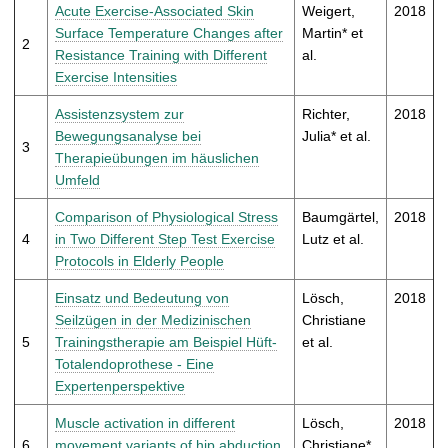
t
Acute Exercise-Associated Skin
Weigert,
2018
Surface Temperature Changes after
Martin* et
2
Resistance Training with Different
al.
Exercise Intensities
Assistenzsystem zur
Richter,
2018
Bewegungsanalyse bei
Julia* et al.
3
Therapieübungen im häuslichen
Umfeld
Comparison of Physiological Stress
Baumgärtel,
2018
4
in Two Different Step Test Exercise
Lutz et al.
Protocols in Elderly People
Einsatz und Bedeutung von
Lösch,
2018
Seilzügen in der Medizinischen
Christiane
5
Trainingstherapie am Beispiel Hüft-
et al.
Totalendoprothese - Eine
Expertenperspektive
Muscle activation in different
Lösch,
2018
6
movement variants of hip abduction
Christiane*