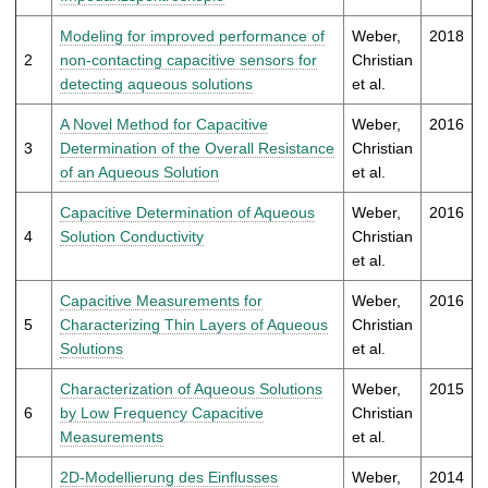
t
Modeling for improved performance of
Weber,
2018
2
non-contacting capacitive sensors for
Christian
detecting aqueous solutions
et al.
A Novel Method for Capacitive
Weber,
2016
3
Determination of the Overall Resistance
Christian
of an Aqueous Solution
et al.
Capacitive Determination of Aqueous
Weber,
2016
4
Solution Conductivity
Christian
et al.
Capacitive Measurements for
Weber,
2016
5
Characterizing Thin Layers of Aqueous
Christian
Solutions
et al.
Characterization of Aqueous Solutions
Weber,
2015
6
by Low Frequency Capacitive
Christian
Measurements
et al.
2D-Modellierung des Einflusses
Weber,
2014