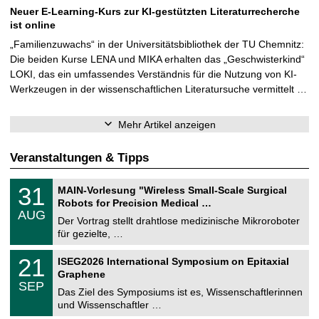
Neuer E-Learning-Kurs zur KI-gestützten Literaturrecherche
ist online
„Familienzuwachs“ in der Universitätsbibliothek der TU Chemnitz:
Die beiden Kurse LENA und MIKA erhalten das „Geschwisterkind“
LOKI, das ein umfassendes Verständnis für die Nutzung von KI-
Werkzeugen in der wissenschaftlichen Literatursuche vermittelt …
Mehr Artikel anzeigen
Veranstaltungen & Tipps
T
3
31
MAIN-Vorlesung "Wireless Small-Scale Surgical
U
1
Robots for Precision Medical …
C
.
AUG
h
0
Der Vortrag stellt drahtlose medizinische Mikroroboter
e
8
für gezielte, …
m
.
n
2
T
i
2
21
ISEG2026 International Symposium on Epitaxial
0
U
t
1
2
Graphene
C
z
.
6
SEP
h
0
Das Ziel des Symposiums ist es, Wissenschaftlerinnen
e
9
und Wissenschaftler …
m
.
n