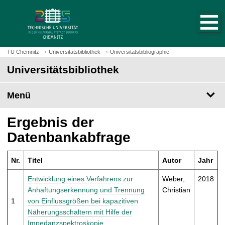
S
S
t
p
a
r
r
i
t
n
TU Chemnitz
Universitätsbibliothek
Universitätsbibliographie
s
g
Universitätsbibliothek
e
e
i
z
t
Menü
u
e
m
a
H
Ergebnis der
u
a
Datenbankabfrage
f
u
r
p
u
Nr.
Titel
Autor
Jahr
t
f
i
Entwicklung eines Verfahrens zur
Weber,
2018
e
n
Anhaftungserkennung und Trennung
Christian
n
h
1
von Einflussgrößen bei kapazitiven
a
Näherungsschaltern mit Hilfe der
l
Impedanzspektroskopie