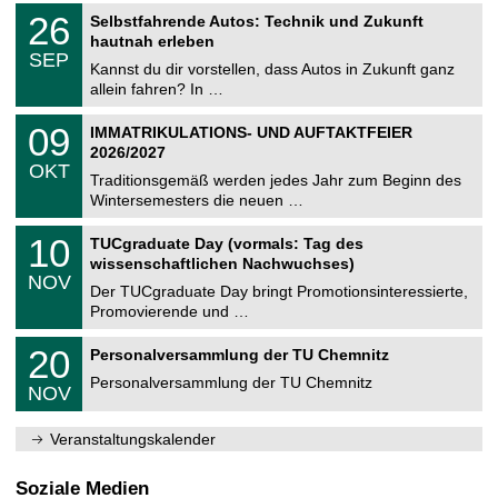
2
T
i
2
26
Selbstfahrende Autos: Technik und Zukunft
0
U
t
6
2
hautnah erleben
C
z
.
6
SEP
h
0
Kannst du dir vorstellen, dass Autos in Zukunft ganz
e
9
allein fahren? In …
m
.
n
2
T
i
0
09
IMMATRIKULATIONS- UND AUFTAKTFEIER
0
U
t
9
2
2026/2027
C
z
.
6
OKT
h
1
Traditionsgemäß werden jedes Jahr zum Beginn des
e
0
Wintersemesters die neuen …
m
.
n
2
Z
i
1
10
TUCgraduate Day (vormals: Tag des
0
e
t
0
2
wissenschaftlichen Nachwuchses)
n
z
.
6
NOV
t
1
Der TUCgraduate Day bringt Promotionsinteressierte,
r
1
Promovierende und …
u
.
m
2
T
f
2
20
Personalversammlung der TU Chemnitz
0
U
ü
0
2
C
r
Personalversammlung der TU Chemnitz
.
6
NOV
h
d
1
e
e
1
m
n
.
Veranstaltungskalender
n
w
2
i
i
0
t
s
2
Soziale Medien
z