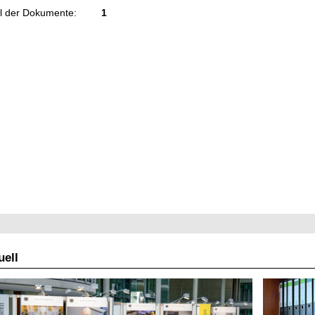
l der Dokumente:
1
ell