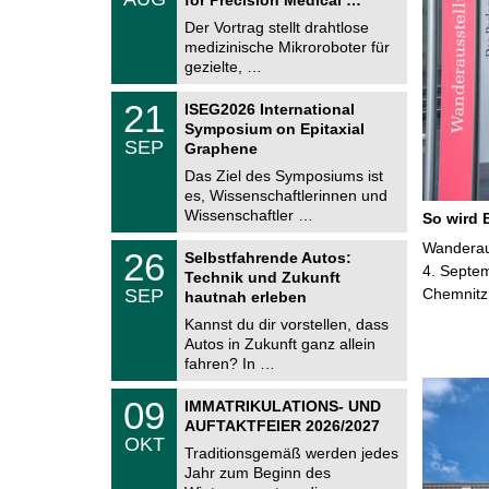
0
e
8
Der Vortrag stellt drahtlose
m
.
medizinische Mikroroboter für
n
2
i
gezielte, …
0
t
2
z
T
6
2
21
ISEG2026 International
U
1
Symposium on Epitaxial
C
.
SEP
h
Graphene
0
e
9
Das Ziel des Symposiums ist
m
.
es, Wissenschaftlerinnen und
n
2
i
Wissenschaftler …
So wird 
0
t
2
z
T
Wanderaus
6
2
26
Selbstfahrende Autos:
U
6
4. Septem
Technik und Zukunft
C
.
SEP
Chemnitz
h
hautnah erleben
0
e
9
Kannst du dir vorstellen, dass
m
.
Autos in Zukunft ganz allein
n
2
i
fahren? In …
0
t
2
z
T
6
0
09
IMMATRIKULATIONS- UND
U
9
AUFTAKTFEIER 2026/2027
C
.
OKT
h
1
Traditionsgemäß werden jedes
e
0
Jahr zum Beginn des
m
.