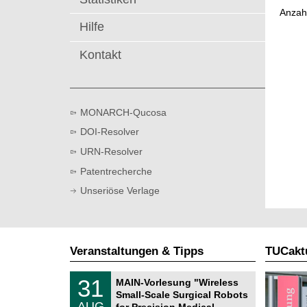
t
Anzah
Hilfe
Kontakt
MONARCH-Qucosa
DOI-Resolver
URN-Resolver
Patentrecherche
Unseriöse Verlage
Veranstaltungen & Tipps
TUCaktu
T
3
31
MAIN-Vorlesung "Wireless
U
1
Small-Scale Surgical Robots
C
.
AUG
h
for Precision Medical …