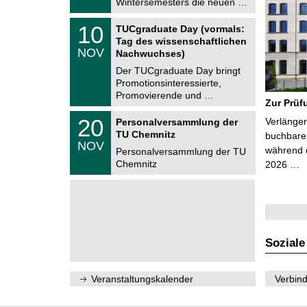
Wintersemesters die neuen …
n
2
i
0
Z
t
1
10
2
TUCgraduate Day (vormals:
e
z
0
6
Tag des wissenschaftlichen
n
.
NOV
t
Nachwuchses)
1
r
1
Der TUCgraduate Day bringt
u
.
Promotionsinteressierte,
m
2
f
Promovierende und …
0
Zur Prüf
ü
2
r
T
6
2
20
Verlänger
Personalversammlung der
d
U
0
TU Chemnitz
e
C
buchbare 
.
NOV
n
h
während d
1
Personalversammlung der TU
w
e
1
Chemnitz
2026 …
i
m
.
s
n
2
s
i
0
e
t
2
n
z
6
s
c
h
Soziale
a
f
t
l
Veranstaltungskalender
Verbind
i
c