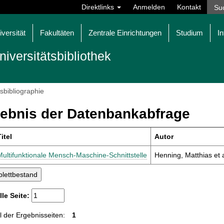
Direktlinks
Anmelden
Kontakt
iversität
Fakultäten
Zentrale Einrichtungen
Studium
In
niversitätsbibliothek
tsbibliographie
ebnis der Datenbankabfrage
itel
Autor
Multifunktionale Mensch-Maschine-Schnittstelle
Henning, Matthias et a
lle Seite:
 der Ergebnisseiten:
1