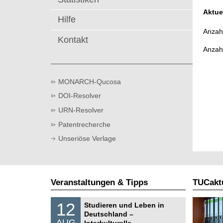
t
Aktue
Hilfe
Anzahl
Kontakt
Anzah
MONARCH-Qucosa
DOI-Resolver
URN-Resolver
Patentrecherche
Unseriöse Verlage
Veranstaltungen & Tipps
TUCaktu
S
1
12
Studieren und Leben in
o
2
Deutschland –
n
.
AUG
s
Interkulturelle