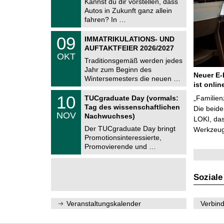
Kannst du dir vorstellen, dass
m
.
Autos in Zukunft ganz allein
n
2
i
fahren? In …
0
t
2
z
T
6
0
09
IMMATRIKULATIONS- UND
U
9
AUFTAKTFEIER 2026/2027
C
.
OKT
h
1
Traditionsgemäß werden jedes
e
0
Jahr zum Beginn des
m
.
Neuer E-
Wintersemesters die neuen …
n
2
ist onlin
i
0
Z
t
1
10
2
TUCgraduate Day (vormals:
„Familien
e
z
0
6
Tag des wissenschaftlichen
n
Die beid
.
NOV
t
Nachwuchses)
1
LOKI, das
r
1
Der TUCgraduate Day bringt
Werkzeuge
u
.
Promotionsinteressierte,
m
2
f
Promovierende und …
0
ü
2
r
6
d
e
Soziale
n
w
i
Veranstaltungskalender
Verbind
s
s
e