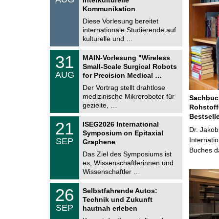
0
t
Kommunikation
8
i
.
Diese Vorlesung bereitet
g
2
e
internationale Studierende auf
0
kulturelle und …
2
6
T
3
31
MAIN-Vorlesung "Wireless
U
1
Small-Scale Surgical Robots
C
.
AUG
h
for Precision Medical …
0
e
8
Der Vortrag stellt drahtlose
m
.
medizinische Mikroroboter für
n
Sachbuch
2
i
gezielte, …
Rohstoff
0
t
2
Bestsell
z
T
6
2
21
ISEG2026 International
U
Dr. Jakob
1
Symposium on Epitaxial
C
.
Internati
SEP
h
Graphene
0
e
Buches da
9
Das Ziel des Symposiums ist
m
.
es, Wissenschaftlerinnen und
n
2
i
Wissenschaftler …
0
t
2
z
T
6
2
26
Selbstfahrende Autos:
U
6
Technik und Zukunft
C
.
SEP
h
hautnah erleben
0
e
9