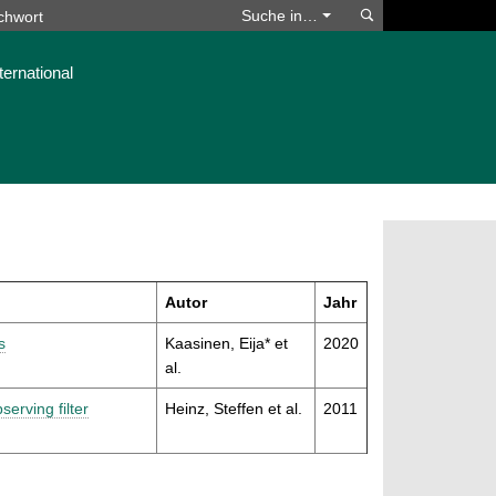
Suchen
Suche in…
ternational
Autor
Jahr
s
Kaasinen, Eija* et
2020
al.
rving filter
Heinz, Steffen et al.
2011