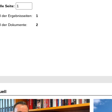
lle Seite:
 der Ergebnisseiten:
1
l der Dokumente:
2
ell