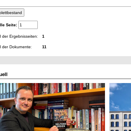
lle Seite:
 der Ergebnisseiten:
1
l der Dokumente:
11
ell