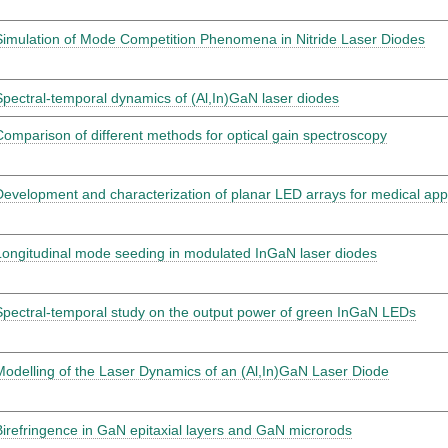
Simulation of Mode Competition Phenomena in Nitride Laser Diodes
Spectral-temporal dynamics of (Al,In)GaN laser diodes
Comparison of different methods for optical gain spectroscopy
Development and characterization of planar LED arrays for medical appl
Longitudinal mode seeding in modulated InGaN laser diodes
Spectral-temporal study on the output power of green InGaN LEDs
Modelling of the Laser Dynamics of an (Al,In)GaN Laser Diode
Birefringence in GaN epitaxial layers and GaN microrods