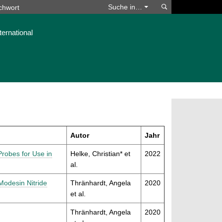
Suchen
Suche in…
ternational
Autor
Jahr
robes for Use in
Helke, Christian* et
2022
al.
Modesin Nitride
Thränhardt, Angela
2020
et al.
Thränhardt, Angela
2020