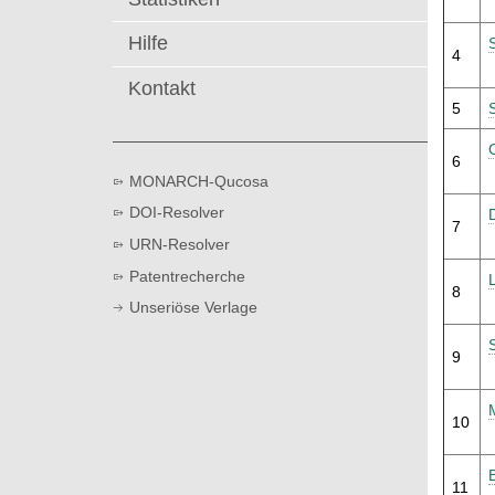
t
Hilfe
4
Kontakt
5
6
MONARCH-Qucosa
DOI-Resolver
7
URN-Resolver
Patentrecherche
8
Unseriöse Verlage
9
10
11