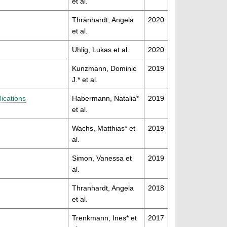
et al.
Thränhardt, Angela
2020
et al.
Uhlig, Lukas et al.
2020
Kunzmann, Dominic
2019
J.* et al.
ications
Habermann, Natalia*
2019
et al.
Wachs, Matthias* et
2019
al.
Simon, Vanessa et
2019
al.
Thranhardt, Angela
2018
et al.
Trenkmann, Ines* et
2017