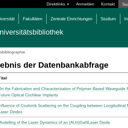
Direktlinks
Anmelden
Kontakt
iversität
Fakultäten
Zentrale Einrichtungen
Studium
In
niversitätsbibliothek
tsbibliographie
ebnis der Datenbankabfrage
itel
On the Fabrication and Characterization of Polymer-Based Waveguide P
Future Optical Cochlear Implants
Influence of Coulomb Scattering on the Coupling between Longitudinal 
Laser Diodes
Modelling of the Laser Dynamics of an (Al,In)GaNLaser Diode