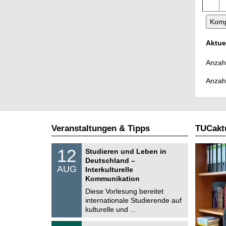
Aktue
Anzahl
Anzah
Veranstaltungen & Tipps
TUCaktu
S
1
12
Studieren und Leben in
o
2
Deutschland –
n
.
AUG
s
Interkulturelle
0
t
Kommunikation
8
i
.
Diese Vorlesung bereitet
g
2
e
internationale Studierende auf
0
kulturelle und …
2
6
T