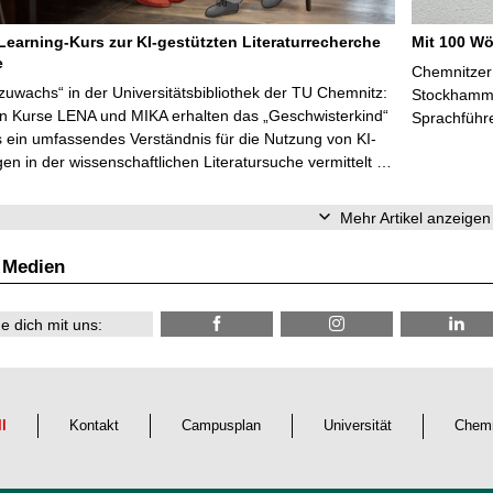
Learning-Kurs zur KI-gestützten Literaturrecherche
Mit 100 Wö
e
Chemnitzer 
zuwachs“ in der Universitätsbibliothek der TU Chemnitz:
Stockhammer
en Kurse LENA und MIKA erhalten das „Geschwisterkind“
Sprachführ
 ein umfassendes Verständnis für die Nutzung von KI-
n in der wissenschaftlichen Literatursuche vermittelt …
Mehr Artikel anzeigen
 Medien
e dich mit uns:
ll
Kontakt
Campusplan
Universität
Chemn