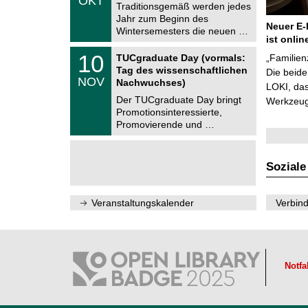
OKT
h
1
Traditionsgemäß werden jedes
e
0
Jahr zum Beginn des
m
.
Neuer E-
Wintersemesters die neuen …
n
2
ist onlin
i
0
Z
t
1
10
2
TUCgraduate Day (vormals:
„Familien
e
z
0
6
Tag des wissenschaftlichen
n
Die beid
.
NOV
t
Nachwuchses)
1
LOKI, das
r
1
Der TUCgraduate Day bringt
Werkzeuge
u
.
Promotionsinteressierte,
m
2
f
Promovierende und …
0
ü
2
r
6
d
e
Soziale
n
w
i
Veranstaltungskalender
Verbind
s
s
e
n
s
c
Notfa
h
a
f
t