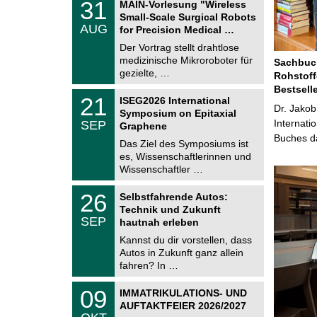
3
31
MAIN-Vorlesung "Wireless
U
1
Small-Scale Surgical Robots
C
.
AUG
h
for Precision Medical …
0
e
8
Der Vortrag stellt drahtlose
m
.
medizinische Mikroroboter für
n
Sachbuch
2
i
gezielte, …
Rohstoff
0
t
2
Bestsell
z
T
6
2
21
ISEG2026 International
U
Dr. Jakob
1
Symposium on Epitaxial
C
.
Internati
SEP
h
Graphene
0
e
Buches da
9
Das Ziel des Symposiums ist
m
.
es, Wissenschaftlerinnen und
n
2
i
Wissenschaftler …
0
t
2
z
T
6
2
26
Selbstfahrende Autos:
U
6
Technik und Zukunft
C
.
SEP
h
hautnah erleben
0
e
9
Kannst du dir vorstellen, dass
m
.
Autos in Zukunft ganz allein
n
2
i
fahren? In …
0
t
2
z
T
6
0
09
IMMATRIKULATIONS- UND
U
9
AUFTAKTFEIER 2026/2027
C
.