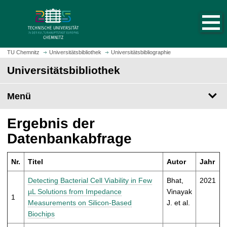
S
S
t
p
a
r
r
i
t
n
TU Chemnitz
Universitätsbibliothek
Universitätsbibliographie
s
g
Universitätsbibliothek
e
e
i
z
t
Menü
u
e
m
a
H
Ergebnis der
u
a
Datenbankabfrage
f
u
r
p
u
Nr.
Titel
Autor
Jahr
t
f
i
Detecting Bacterial Cell Viability in Few
Bhat,
2021
e
n
µL Solutions from Impedance
Vinayak
n
1
h
Measurements on Silicon-Based
J. et al.
a
Biochips
l