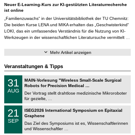
Neuer E-Learning-Kurs zur KI-gestützten Literaturrecherche
ist online
„Familienzuwachs“ in der Universitätsbibliothek der TU Chemnitz:
Die beiden Kurse LENA und MIKA erhalten das „Geschwisterkind“
LOKI, das ein umfassendes Verständnis für die Nutzung von KI-
Werkzeugen in der wissenschaftlichen Literatursuche vermittelt …
Mehr Artikel anzeigen
Veranstaltungen & Tipps
T
3
31
MAIN-Vorlesung "Wireless Small-Scale Surgical
U
1
Robots for Precision Medical …
C
.
AUG
h
0
Der Vortrag stellt drahtlose medizinische Mikroroboter
e
8
für gezielte, …
m
.
n
2
T
i
2
21
ISEG2026 International Symposium on Epitaxial
0
U
t
1
2
Graphene
C
z
.
6
SEP
h
0
Das Ziel des Symposiums ist es, Wissenschaftlerinnen
e
9
und Wissenschaftler …
m
.
n