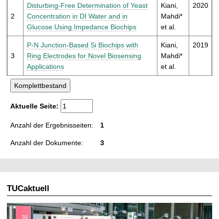
t
Disturbing-Free Determination of Yeast
Kiani,
2020
2
Concentration in DI Water and in
Mahdi*
Glucose Using Impedance Biochips
et al.
P-N Junction-Based Si Biochips with
Kiani,
2019
3
Ring Electrodes for Novel Biosensing
Mahdi*
Applications
et al.
Aktuelle Seite:
Anzahl der Ergebnisseiten:
1
Anzahl der Dokumente:
3
TUCaktuell