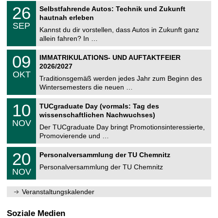
2
T
i
2
26
Selbstfahrende Autos: Technik und Zukunft
0
U
t
6
2
hautnah erleben
C
z
.
6
SEP
h
0
Kannst du dir vorstellen, dass Autos in Zukunft ganz
e
9
allein fahren? In …
m
.
n
2
T
i
0
09
IMMATRIKULATIONS- UND AUFTAKTFEIER
0
U
t
9
2
2026/2027
C
z
.
6
OKT
h
1
Traditionsgemäß werden jedes Jahr zum Beginn des
e
0
Wintersemesters die neuen …
m
.
n
2
Z
i
1
10
TUCgraduate Day (vormals: Tag des
0
e
t
0
2
wissenschaftlichen Nachwuchses)
n
z
.
6
NOV
t
1
Der TUCgraduate Day bringt Promotionsinteressierte,
r
1
Promovierende und …
u
.
m
2
T
f
2
20
Personalversammlung der TU Chemnitz
0
U
ü
0
2
C
r
Personalversammlung der TU Chemnitz
.
6
NOV
h
d
1
e
e
1
m
n
.
Veranstaltungskalender
n
w
2
i
i
0
t
s
2
Soziale Medien
z
s