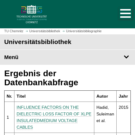
S
S
t
p
a
r
r
i
t
n
TU Chemnitz
Universitätsbibliothek
Universitätsbibliographie
s
g
Universitätsbibliothek
e
e
i
z
t
Menü
u
e
m
a
H
Ergebnis der
u
a
Datenbankabfrage
f
u
r
p
u
Nr.
Titel
Autor
Jahr
t
f
i
INFLUENCE FACTORS ON THE
Hadid,
2015
e
n
DIELECTRIC LOSS FACTOR OF XLPE
Suleiman
n
1
h
INSULATEDMEDIUM VOLTAGE
et al.
a
CABLES
l