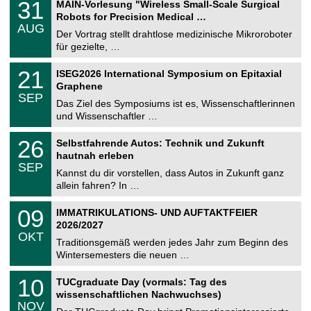
e
3
31
MAIN-Vorlesung "Wireless Small-Scale Surgical
0
U
1
2
Robots for Precision Medical …
C
.
6
AUG
h
0
Der Vortrag stellt drahtlose medizinische Mikroroboter
e
8
für gezielte, …
m
.
n
2
T
i
2
21
ISEG2026 International Symposium on Epitaxial
0
U
t
1
2
Graphene
C
z
.
6
SEP
h
0
Das Ziel des Symposiums ist es, Wissenschaftlerinnen
e
9
und Wissenschaftler …
m
.
n
2
T
i
2
26
Selbstfahrende Autos: Technik und Zukunft
0
U
t
6
2
hautnah erleben
C
z
.
6
SEP
h
0
Kannst du dir vorstellen, dass Autos in Zukunft ganz
e
9
allein fahren? In …
m
.
n
2
T
i
0
09
IMMATRIKULATIONS- UND AUFTAKTFEIER
0
U
t
9
2
2026/2027
C
z
.
6
OKT
h
1
Traditionsgemäß werden jedes Jahr zum Beginn des
e
0
Wintersemesters die neuen …
m
.
n
2
Z
i
1
10
TUCgraduate Day (vormals: Tag des
0
e
t
0
2
wissenschaftlichen Nachwuchses)
n
z
.
6
NOV
t
1