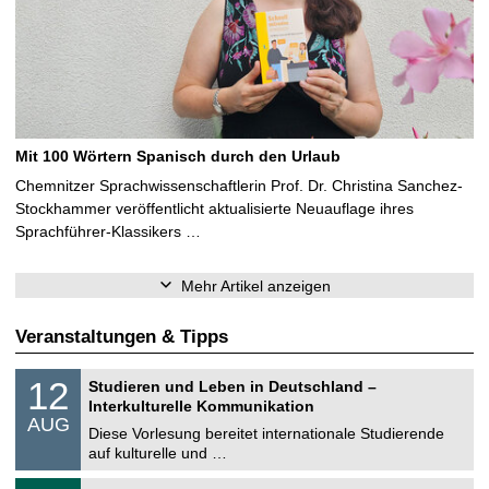
Mit 100 Wörtern Spanisch durch den Urlaub
Chemnitzer Sprachwissenschaftlerin Prof. Dr. Christina Sanchez-
Stockhammer veröffentlicht aktualisierte Neuauflage ihres
Sprachführer-Klassikers …
Mehr Artikel anzeigen
Veranstaltungen & Tipps
S
1
12
Studieren und Leben in Deutschland –
o
2
Interkulturelle Kommunikation
n
.
AUG
s
0
Diese Vorlesung bereitet internationale Studierende
t
8
auf kulturelle und …
i
.
g
2
T