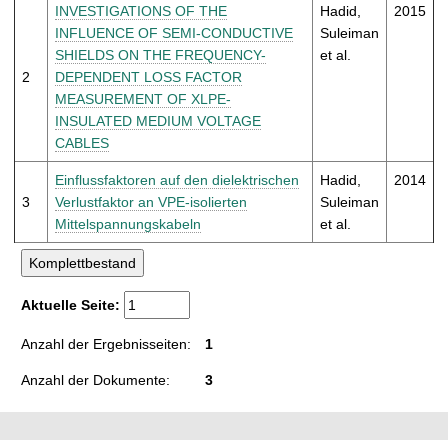
t
INVESTIGATIONS OF THE
Hadid,
2015
INFLUENCE OF SEMI-CONDUCTIVE
Suleiman
SHIELDS ON THE FREQUENCY-
et al.
2
DEPENDENT LOSS FACTOR
MEASUREMENT OF XLPE-
INSULATED MEDIUM VOLTAGE
CABLES
Einflussfaktoren auf den dielektrischen
Hadid,
2014
3
Verlustfaktor an VPE-isolierten
Suleiman
Mittelspannungskabeln
et al.
Aktuelle Seite:
Anzahl der Ergebnisseiten:
1
Anzahl der Dokumente:
3