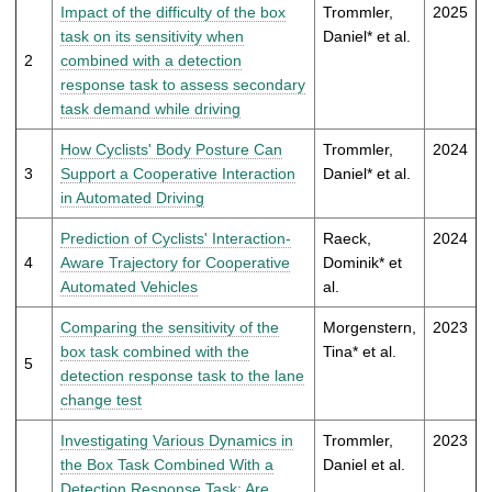
t
Impact of the difficulty of the box
Trommler,
2025
task on its sensitivity when
Daniel* et al.
2
combined with a detection
response task to assess secondary
task demand while driving
How Cyclists' Body Posture Can
Trommler,
2024
3
Support a Cooperative Interaction
Daniel* et al.
in Automated Driving
Prediction of Cyclists' Interaction-
Raeck,
2024
4
Aware Trajectory for Cooperative
Dominik* et
Automated Vehicles
al.
Comparing the sensitivity of the
Morgenstern,
2023
box task combined with the
Tina* et al.
5
detection response task to the lane
change test
Investigating Various Dynamics in
Trommler,
2023
the Box Task Combined With a
Daniel et al.
Detection Response Task: Are