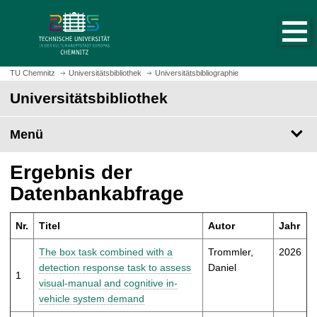
S
S
t
p
a
r
r
i
t
n
TU Chemnitz
Universitätsbibliothek
Universitätsbibliographie
s
g
Universitätsbibliothek
e
e
i
z
t
Menü
u
e
m
a
H
Ergebnis der
u
a
Datenbankabfrage
f
u
r
p
u
Nr.
Titel
Autor
Jahr
t
f
i
The box task combined with a
Trommler,
2026
e
n
detection response task to assess
Daniel
n
1
h
visual-manual and cognitive in-
a
vehicle system demand
l