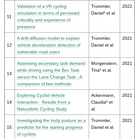
Validation of a VR cycling
Trommler,
2022
simulation in terms of perceived
Daniel* et al.
11
criticality and experience of
presence
A drift-diffusion model to explain
Trommler,
2021
12
vehicle deceleration detection of
Daniel et al.
vulnerable road users
Assessing secondary task demand
Morgenstern,
2021
while driving using the Box Task
Tina* et al.
13
versus the Lane Change Task - A
comparison of two methods
Exploring Cyclist-Vehicle
Ackermann,
2021
14
Interaction - Results from a
Claudia* et
Naturalistic Cycling Study
al.
Investigating the body posture as a
Trommler,
2021
15
predictor for the starting progress
Daniel et al.
of cyclists