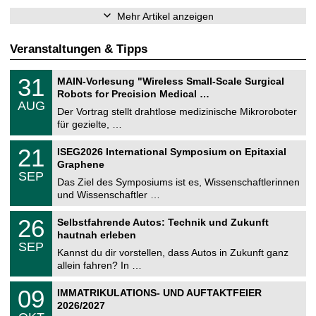
Mehr Artikel anzeigen
Veranstaltungen & Tipps
T
3
31
MAIN-Vorlesung "Wireless Small-Scale Surgical
U
1
Robots for Precision Medical …
C
.
AUG
h
0
Der Vortrag stellt drahtlose medizinische Mikroroboter
e
8
für gezielte, …
m
.
n
2
T
i
2
21
ISEG2026 International Symposium on Epitaxial
0
U
t
1
2
Graphene
C
z
.
6
SEP
h
0
Das Ziel des Symposiums ist es, Wissenschaftlerinnen
e
9
und Wissenschaftler …
m
.
n
2
T
i
2
26
Selbstfahrende Autos: Technik und Zukunft
0
U
t
6
2
hautnah erleben
C
z
.
6
SEP
h
0
Kannst du dir vorstellen, dass Autos in Zukunft ganz
e
9
allein fahren? In …
m
.
n
2
T
i
0
09
IMMATRIKULATIONS- UND AUFTAKTFEIER
0
U
t
9
2
2026/2027
C
z
.
6