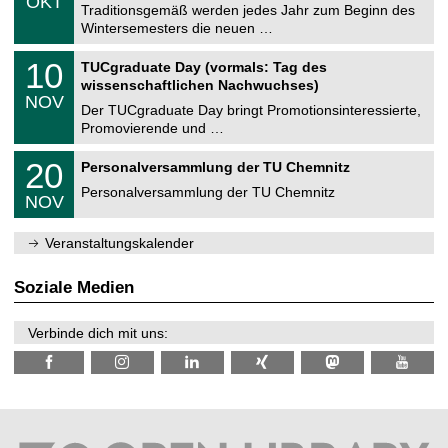
OKT
h
1
Traditionsgemäß werden jedes Jahr zum Beginn des
e
0
Wintersemesters die neuen …
m
.
n
2
Z
i
1
10
TUCgraduate Day (vormals: Tag des
0
e
t
0
2
wissenschaftlichen Nachwuchses)
n
z
.
6
NOV
t
1
Der TUCgraduate Day bringt Promotionsinteressierte,
r
1
Promovierende und …
u
.
m
2
T
f
2
20
Personalversammlung der TU Chemnitz
0
U
ü
0
2
C
r
Personalversammlung der TU Chemnitz
.
6
NOV
h
d
1
e
e
1
m
n
.
Veranstaltungskalender
n
w
2
i
i
0
t
s
2
Soziale Medien
z
s
6
e
n
Verbinde dich mit uns:
s
c
h
a
f
t
l
i