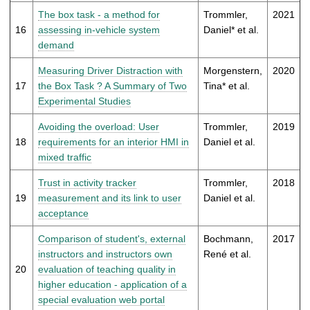
The box task - a method for
Trommler,
2021
16
assessing in-vehicle system
Daniel* et al.
demand
Measuring Driver Distraction with
Morgenstern,
2020
17
the Box Task ? A Summary of Two
Tina* et al.
Experimental Studies
Avoiding the overload: User
Trommler,
2019
18
requirements for an interior HMI in
Daniel et al.
mixed traffic
Trust in activity tracker
Trommler,
2018
19
measurement and its link to user
Daniel et al.
acceptance
Comparison of student's, external
Bochmann,
2017
instructors and instructors own
René et al.
20
evaluation of teaching quality in
higher education - application of a
special evaluation web portal