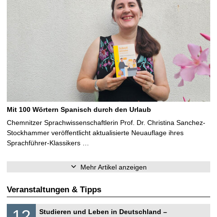
Mit 100 Wörtern Spanisch durch den Urlaub
Chemnitzer Sprachwissenschaftlerin Prof. Dr. Christina Sanchez-
Stockhammer veröffentlicht aktualisierte Neuauflage ihres
Sprachführer-Klassikers …
Mehr Artikel anzeigen
Veranstaltungen & Tipps
S
1
12
Studieren und Leben in Deutschland –
o