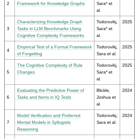
t
2
Framework for Knowledge Graphs
Sara* et
al.
Characterizing Knowledge Graph
Todorovikj,
2025
3
Tasks in LLM Benchmarks Using
Sara* et
Cognitive Complexity Frameworks
al.
Empirical Test of a Formal Framework
Todorovikj,
2025
4
of Forgetting
Sara et al.
The Cognitive Complexity of Rule
Todorovikj,
2025
5
Changes
Sara* et
al.
Evaluating the Predictive Power of
Blickle,
2024
6
Tasks and Items in IQ Tests
Joshua et
al.
Model Verification and Preferred
Todorovikj,
2024
7
Mental Models in Syllogistic
Sara et al.
Reasoning