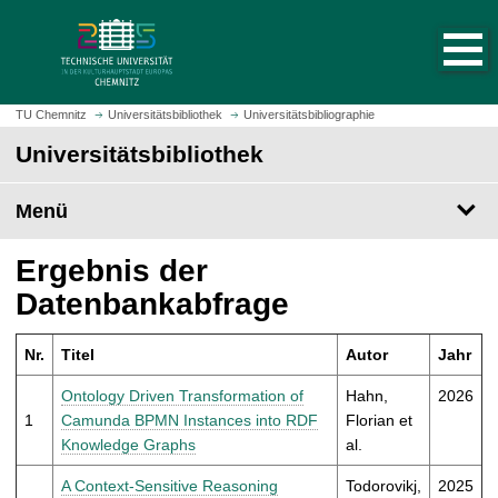
S
S
t
p
a
r
r
i
t
n
TU Chemnitz
Universitätsbibliothek
Universitätsbibliographie
s
g
Universitätsbibliothek
e
e
i
z
t
Menü
u
e
m
a
H
Ergebnis der
u
a
Datenbankabfrage
f
u
r
p
u
Nr.
Titel
Autor
Jahr
t
f
i
Ontology Driven Transformation of
Hahn,
2026
e
n
1
Camunda BPMN Instances into RDF
Florian et
n
h
Knowledge Graphs
al.
a
l
A Context-Sensitive Reasoning
Todorovikj,
2025