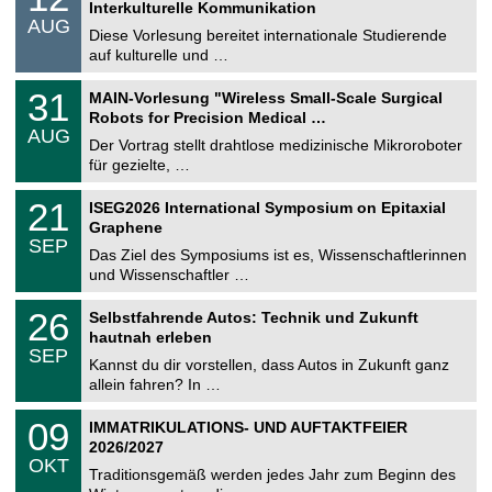
2
Interkulturelle Kommunikation
n
.
AUG
s
0
Diese Vorlesung bereitet internationale Studierende
t
8
auf kulturelle und …
i
.
g
2
T
e
3
31
MAIN-Vorlesung "Wireless Small-Scale Surgical
0
U
1
2
Robots for Precision Medical …
C
.
6
AUG
h
0
Der Vortrag stellt drahtlose medizinische Mikroroboter
e
8
für gezielte, …
m
.
n
2
T
i
2
21
ISEG2026 International Symposium on Epitaxial
0
U
t
1
2
Graphene
C
z
.
6
SEP
h
0
Das Ziel des Symposiums ist es, Wissenschaftlerinnen
e
9
und Wissenschaftler …
m
.
n
2
T
i
2
26
Selbstfahrende Autos: Technik und Zukunft
0
U
t
6
2
hautnah erleben
C
z
.
6
SEP
h
0
Kannst du dir vorstellen, dass Autos in Zukunft ganz
e
9
allein fahren? In …
m
.
n
2
T
i
0
09
IMMATRIKULATIONS- UND AUFTAKTFEIER
0
U
t
9
2
2026/2027
C
z
.
6
OKT
h
1
Traditionsgemäß werden jedes Jahr zum Beginn des
e
0