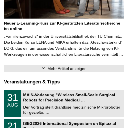
Neuer E-Learning-Kurs zur KI-gestützten Literaturrecherche
ist online
„Familienzuwachs“ in der Universitätsbibliothek der TU Chemnitz:
Die beiden Kurse LENA und MIKA erhalten das „Geschwisterkind“
LOKI, das ein umfassendes Verständnis für die Nutzung von KI-
Werkzeugen in der wissenschaftlichen Literatursuche vermittelt …
Mehr Artikel anzeigen
Veranstaltungen & Tipps
T
3
31
MAIN-Vorlesung "Wireless Small-Scale Surgical
U
1
Robots for Precision Medical …
C
.
AUG
h
0
Der Vortrag stellt drahtlose medizinische Mikroroboter
e
8
für gezielte, …
m
.
n
2
T
i
2
21
ISEG2026 International Symposium on Epitaxial
0
U
t
1