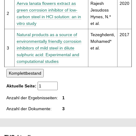
t
Aerva lanata flowers extract as
Rajesh
2020
green corrosion inhibitor of low-
Jesudoss
2
carbon steel in HCl solution: an in
Hynes, N.*
vitro study
et al.
Natural products as a source of
Tezeghdenti,
2017
environmentally friendly corrosion
Mohamed*
3
inhibitors of mild steel in dilute
et al.
sulphuric acid: Experimental and
computational studies
Aktuelle Seite:
Anzahl der Ergebnisseiten:
1
Anzahl der Dokumente:
3