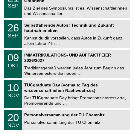
2
Graphene
C
z
.
6
SEP
h
0
Das Ziel des Symposiums ist es, Wissenschaftlerinnen
e
9
und Wissenschaftler …
m
.
n
2
T
i
2
26
Selbstfahrende Autos: Technik und Zukunft
0
U
t
6
2
hautnah erleben
C
z
.
6
SEP
h
0
Kannst du dir vorstellen, dass Autos in Zukunft ganz
e
9
allein fahren? In …
m
.
n
2
T
i
0
09
IMMATRIKULATIONS- UND AUFTAKTFEIER
0
U
t
9
2
2026/2027
C
z
.
6
OKT
h
1
Traditionsgemäß werden jedes Jahr zum Beginn des
e
0
Wintersemesters die neuen …
m
.
n
2
Z
i
1
10
TUCgraduate Day (vormals: Tag des
0
e
t
0
2
wissenschaftlichen Nachwuchses)
n
z
.
6
NOV
t
1
Der TUCgraduate Day bringt Promotionsinteressierte,
r
1
Promovierende und …
u
.
m
2
T
f
2
20
Personalversammlung der TU Chemnitz
0
U
ü
0
2
C
r
Personalversammlung der TU Chemnitz
.
6
NOV
h
d
1
e
e
1