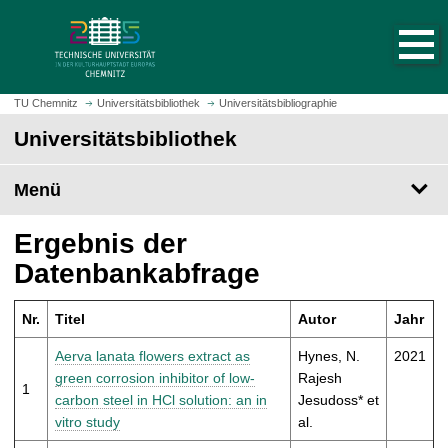
S
S
t
p
a
r
r
i
t
n
TU Chemnitz
Universitätsbibliothek
Universitätsbibliographie
s
g
Universitätsbibliothek
e
e
i
z
t
Menü
u
e
m
a
H
Ergebnis der
u
a
Datenbankabfrage
f
u
r
p
u
Nr.
Titel
Autor
Jahr
t
f
i
Aerva lanata flowers extract as
Hynes, N.
2021
e
n
green corrosion inhibitor of low-
Rajesh
n
1
h
carbon steel in HCl solution: an in
Jesudoss* et
a
vitro study
al.
l