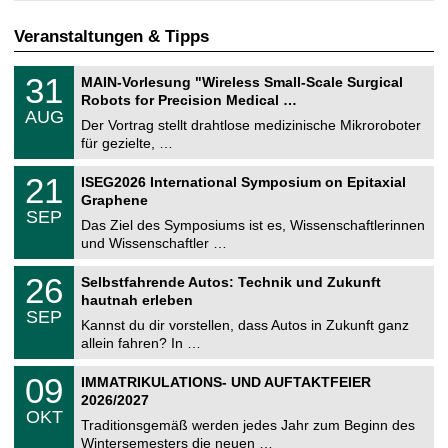
Veranstaltungen & Tipps
T
3
31
MAIN-Vorlesung "Wireless Small-Scale Surgical
U
1
Robots for Precision Medical …
C
.
AUG
h
0
Der Vortrag stellt drahtlose medizinische Mikroroboter
e
8
für gezielte, …
m
.
n
2
T
i
2
21
ISEG2026 International Symposium on Epitaxial
0
U
t
1
2
Graphene
C
z
.
6
SEP
h
0
Das Ziel des Symposiums ist es, Wissenschaftlerinnen
e
9
und Wissenschaftler …
m
.
n
2
T
i
2
26
Selbstfahrende Autos: Technik und Zukunft
0
U
t
6
2
hautnah erleben
C
z
.
6
SEP
h
0
Kannst du dir vorstellen, dass Autos in Zukunft ganz
e
9
allein fahren? In …
m
.
n
2
T
i
0
09
IMMATRIKULATIONS- UND AUFTAKTFEIER
0
U
t
9
2
2026/2027
C
z
.
6
OKT
h
1
Traditionsgemäß werden jedes Jahr zum Beginn des
e
0
Wintersemesters die neuen …
m