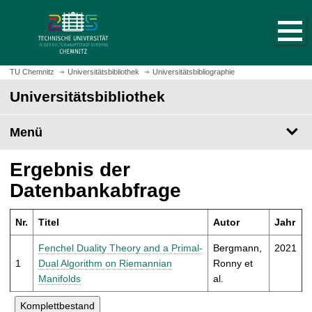
S
S
t
p
a
r
r
i
t
n
TU Chemnitz
Universitätsbibliothek
Universitätsbibliographie
s
g
Universitätsbibliothek
e
e
i
z
t
Menü
u
e
m
a
H
Ergebnis der
u
a
Datenbankabfrage
f
u
r
p
u
Nr.
Titel
Autor
Jahr
t
f
i
Fenchel Duality Theory and a Primal-
Bergmann,
2021
e
n
1
Dual Algorithm on Riemannian
Ronny et
n
h
Manifolds
al.
a
l