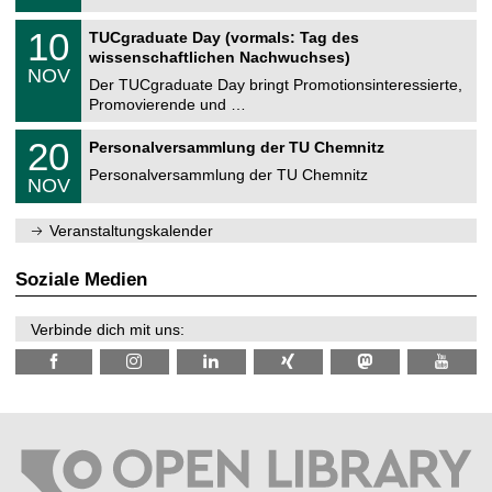
.
n
2
Z
i
1
10
TUCgraduate Day (vormals: Tag des
0
e
t
0
2
wissenschaftlichen Nachwuchses)
n
z
.
6
NOV
t
1
Der TUCgraduate Day bringt Promotionsinteressierte,
r
1
Promovierende und …
u
.
m
2
T
f
2
20
Personalversammlung der TU Chemnitz
0
U
ü
0
2
C
r
Personalversammlung der TU Chemnitz
.
6
NOV
h
d
1
e
e
1
m
n
.
Veranstaltungskalender
n
w
2
i
i
0
t
s
2
Soziale Medien
z
s
6
e
n
Verbinde dich mit uns:
s
c
h
a
f
t
l
i
c
h