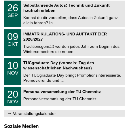
2
T
i
2
26
Selbstfahrende Autos: Technik und Zukunft
0
U
t
6
2
hautnah erleben
C
z
.
6
SEP
h
0
Kannst du dir vorstellen, dass Autos in Zukunft ganz
e
9
allein fahren? In …
m
.
n
2
T
i
0
09
IMMATRIKULATIONS- UND AUFTAKTFEIER
0
U
t
9
2
2026/2027
C
z
.
6
OKT
h
1
Traditionsgemäß werden jedes Jahr zum Beginn des
e
0
Wintersemesters die neuen …
m
.
n
2
Z
i
1
10
TUCgraduate Day (vormals: Tag des
0
e
t
0
2
wissenschaftlichen Nachwuchses)
n
z
.
6
NOV
t
1
Der TUCgraduate Day bringt Promotionsinteressierte,
r
1
Promovierende und …
u
.
m
2
T
f
2
20
Personalversammlung der TU Chemnitz
0
U
ü
0
2
C
r
Personalversammlung der TU Chemnitz
.
6
NOV
h
d
1
e
e
1
m
n
.
Veranstaltungskalender
n
w
2
i
i
0
t
s
2
Soziale Medien
z
s