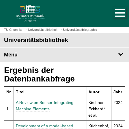
S
S
t
p
a
r
r
i
t
n
TU Chemnitz
Universitätsbibliothek
Universitätsbibliographie
s
g
Universitätsbibliothek
e
e
i
z
t
Menü
u
e
m
a
H
Ergebnis der
u
a
Datenbankabfrage
f
u
r
p
u
Nr.
Titel
Autor
Jahr
t
f
i
A Review on Sensor-Integrating
Kirchner,
2024
e
n
1
Machine Elements
Eckhard*
n
h
et al.
a
l
Development of a model-based
Küchenhof,
2024