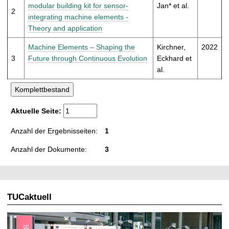
t
modular building kit for sensor-
Jan* et al.
2
integrating machine elements -
Theory and application
Machine Elements – Shaping the
Kirchner,
2022
3
Future through Continuous Evolution
Eckhard et
al.
Aktuelle Seite:
Anzahl der Ergebnisseiten:
1
Anzahl der Dokumente:
3
TUCaktuell