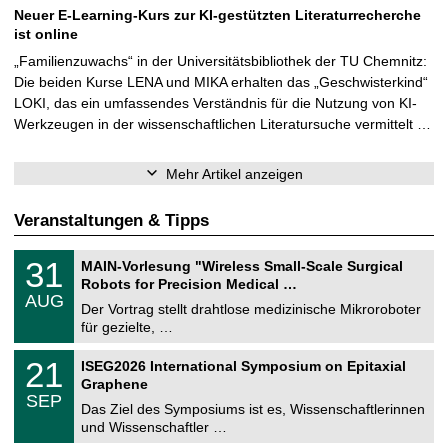
Neuer E-Learning-Kurs zur KI-gestützten Literaturrecherche
ist online
„Familienzuwachs“ in der Universitätsbibliothek der TU Chemnitz:
Die beiden Kurse LENA und MIKA erhalten das „Geschwisterkind“
LOKI, das ein umfassendes Verständnis für die Nutzung von KI-
Werkzeugen in der wissenschaftlichen Literatursuche vermittelt …
Mehr Artikel anzeigen
Veranstaltungen & Tipps
T
3
31
MAIN-Vorlesung "Wireless Small-Scale Surgical
U
1
Robots for Precision Medical …
C
.
AUG
h
0
Der Vortrag stellt drahtlose medizinische Mikroroboter
e
8
für gezielte, …
m
.
n
2
T
i
2
21
ISEG2026 International Symposium on Epitaxial
0
U
t
1
2
Graphene
C
z
.
6
SEP
h
0
Das Ziel des Symposiums ist es, Wissenschaftlerinnen
e
9
und Wissenschaftler …
m
.
n