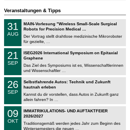
Veranstaltungen & Tipps
T
3
31
MAIN-Vorlesung "Wireless Small-Scale Surgical
U
1
Robots for Precision Medical …
C
.
AUG
h
0
Der Vortrag stellt drahtlose medizinische Mikroroboter
e
8
für gezielte, …
m
.
n
2
T
i
2
21
ISEG2026 International Symposium on Epitaxial
0
U
t
1
2
Graphene
C
z
.
6
SEP
h
0
Das Ziel des Symposiums ist es, Wissenschaftlerinnen
e
9
und Wissenschaftler …
m
.
n
2
T
i
2
26
Selbstfahrende Autos: Technik und Zukunft
0
U
t
6
2
hautnah erleben
C
z
.
6
SEP
h
0
Kannst du dir vorstellen, dass Autos in Zukunft ganz
e
9
allein fahren? In …
m
.
n
2
T
i
0
09
IMMATRIKULATIONS- UND AUFTAKTFEIER
0
U
t
9
2
2026/2027
C
z
.
6
OKT
h
1
Traditionsgemäß werden jedes Jahr zum Beginn des
e
0
Wintersemesters die neuen …
m