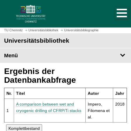
S
S
t
p
a
r
r
i
t
n
TU Chemnitz
Universitätsbibliothek
Universitätsbibliographie
s
g
Universitätsbibliothek
e
e
i
z
t
Menü
u
e
m
a
H
Ergebnis der
u
a
Datenbankabfrage
f
u
r
p
u
Nr.
Titel
Autor
Jahr
t
f
i
A comparison between wet and
Impero,
2018
e
n
1
cryogenic drilling of CFRP/Ti stacks
Filomena et
n
h
al.
a
l