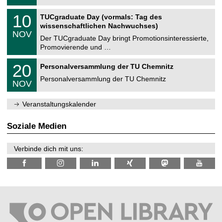
.
n
2
Z
i
1
10
TUCgraduate Day (vormals: Tag des
0
e
t
0
2
wissenschaftlichen Nachwuchses)
n
z
.
6
NOV
t
1
Der TUCgraduate Day bringt Promotionsinteressierte,
r
1
Promovierende und …
u
.
m
2
T
f
2
20
Personalversammlung der TU Chemnitz
0
U
ü
0
2
C
r
Personalversammlung der TU Chemnitz
.
6
NOV
h
d
1
e
e
1
m
n
.
Veranstaltungskalender
n
w
2
i
i
0
t
s
2
Soziale Medien
z
s
6
e
n
Verbinde dich mit uns:
s
c
h
a
f
t
l
i
c
h