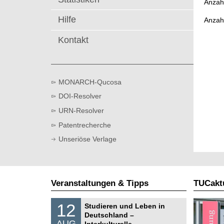
Anzahl
t
Hilfe
Anzah
Kontakt
MONARCH-Qucosa
DOI-Resolver
URN-Resolver
Patentrecherche
Unseriöse Verlage
Veranstaltungen & Tipps
TUCaktu
S
1
12
Studieren und Leben in
o
2
Deutschland –
n
.
AUG
s
Interkulturelle