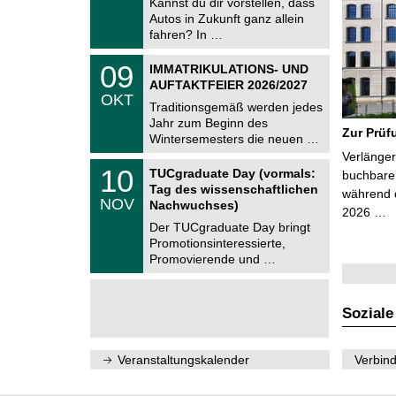
Kannst du dir vorstellen, dass
m
.
Autos in Zukunft ganz allein
n
2
i
fahren? In …
0
t
2
z
T
6
0
09
IMMATRIKULATIONS- UND
U
9
AUFTAKTFEIER 2026/2027
C
.
OKT
h
1
Traditionsgemäß werden jedes
e
0
Jahr zum Beginn des
m
.
Zur Prüf
Wintersemesters die neuen …
n
2
i
Verlänger
0
Z
t
1
10
2
TUCgraduate Day (vormals:
buchbare 
e
z
0
6
Tag des wissenschaftlichen
n
während d
.
NOV
t
Nachwuchses)
1
2026 …
r
1
Der TUCgraduate Day bringt
u
.
Promotionsinteressierte,
m
2
f
Promovierende und …
0
ü
2
r
6
d
e
Soziale
n
w
i
Veranstaltungskalender
Verbind
s
s
e