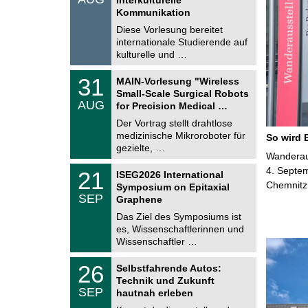
0
t
Kommunikation
8
i
.
Diese Vorlesung bereitet
g
2
e
internationale Studierende auf
0
kulturelle und …
2
6
T
3
31
MAIN-Vorlesung "Wireless
U
1
Small-Scale Surgical Robots
C
.
AUG
h
for Precision Medical …
0
e
8
Der Vortrag stellt drahtlose
m
.
medizinische Mikroroboter für
n
So wird 
2
i
gezielte, …
0
Wanderaus
t
2
z
T
4. Septem
6
2
21
ISEG2026 International
U
1
Chemnitz
Symposium on Epitaxial
C
.
SEP
h
Graphene
0
e
9
Das Ziel des Symposiums ist
m
.
es, Wissenschaftlerinnen und
n
2
i
Wissenschaftler …
0
t
2
z
T
6
2
26
Selbstfahrende Autos:
U
6
Technik und Zukunft
C
.
SEP
h
hautnah erleben
0
e
9