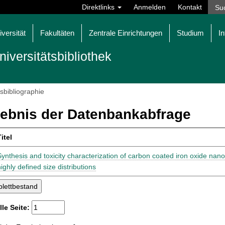
Direktlinks
Anmelden
Kontakt
iversität
Fakultäten
Zentrale Einrichtungen
Studium
In
niversitätsbibliothek
tsbibliographie
ebnis der Datenbankabfrage
itel
Synthesis and toxicity characterization of carbon coated iron oxide nano
ighly defined size distributions
lle Seite: