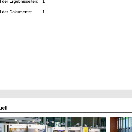
 der Ergebnisseiten:
1
l der Dokumente:
1
ell