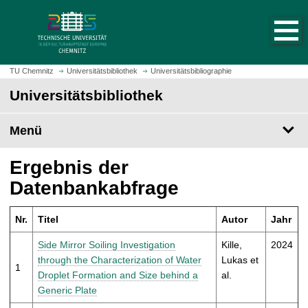
S
S
t
p
a
r
r
i
t
n
TU Chemnitz
Universitätsbibliothek
Universitätsbibliographie
s
g
Universitätsbibliothek
e
e
i
z
t
Menü
u
e
m
a
H
Ergebnis der
u
a
Datenbankabfrage
f
u
r
p
u
Nr.
Titel
Autor
Jahr
t
f
i
Side Mirror Soiling Investigation
Kille,
2024
e
n
through the Characterization of Water
Lukas et
n
1
h
Droplet Formation and Size behind a
al.
a
Generic Plate
l