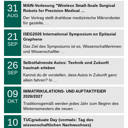
T
3
31
MAIN-Vorlesung "Wireless Small-Scale Surgical
U
1
Robots for Precision Medical …
C
.
AUG
h
0
Der Vortrag stellt drahtlose medizinische Mikroroboter
e
8
für gezielte, …
m
.
n
2
T
i
2
21
ISEG2026 International Symposium on Epitaxial
0
U
t
1
2
Graphene
C
z
.
6
SEP
h
0
Das Ziel des Symposiums ist es, Wissenschaftlerinnen
e
9
und Wissenschaftler …
m
.
n
2
T
i
2
26
Selbstfahrende Autos: Technik und Zukunft
0
U
t
6
2
hautnah erleben
C
z
.
6
SEP
h
0
Kannst du dir vorstellen, dass Autos in Zukunft ganz
e
9
allein fahren? In …
m
.
n
2
T
i
0
09
IMMATRIKULATIONS- UND AUFTAKTFEIER
0
U
t
9
2
2026/2027
C
z
.
6
OKT
h
1
Traditionsgemäß werden jedes Jahr zum Beginn des
e
0
Wintersemesters die neuen …
m
.
n
2
Z
i
1
10
TUCgraduate Day (vormals: Tag des
0
e
t
0
2
wissenschaftlichen Nachwuchses)
n
z
.