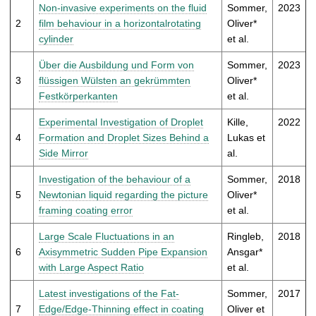
t
Non-invasive experiments on the fluid
Sommer,
2023
2
film behaviour in a horizontalrotating
Oliver*
cylinder
et al.
Über die Ausbildung und Form von
Sommer,
2023
3
flüssigen Wülsten an gekrümmten
Oliver*
Festkörperkanten
et al.
Experimental Investigation of Droplet
Kille,
2022
4
Formation and Droplet Sizes Behind a
Lukas et
Side Mirror
al.
Investigation of the behaviour of a
Sommer,
2018
5
Newtonian liquid regarding the picture
Oliver*
framing coating error
et al.
Large Scale Fluctuations in an
Ringleb,
2018
6
Axisymmetric Sudden Pipe Expansion
Ansgar*
with Large Aspect Ratio
et al.
Latest investigations of the Fat-
Sommer,
2017
7
Edge/Edge-Thinning effect in coating
Oliver et