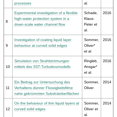
processes
al.
Experimental investigation of a flexible
Schade,
2016
high-water protection system in a
Klaus-
8
down-scale water channel flow
Peter et
al.
Investigation of coating liquid layer
Sommer,
2016
9
behaviour at curved solid edges
Oliver*
et al.
Simulation von Strahlströmungen
Ringleb,
2016
10
mittels des SST-Turbulenzmodells
Ansgar*
et al.
Ein Beitrag zur Untersuchung des
Sommer,
2014
11
Verhaltens dünner Flüssigkeitsfilme
Oliver
nahe gekrümmten Substratoberflächen
On the behaviour of thin liquid layers at
Sommer,
2014
12
curved solid edges
Oliver et
al.