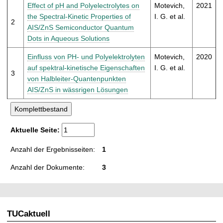
t
Effect of pH and Polyelectrolytes on
Motevich,
2021
the Spectral-Kinetic Properties of
I. G. et al.
2
AIS/ZnS Semiconductor Quantum
Dots in Aqueous Solutions
Einfluss von PH- und Polyelektrolyten
Motevich,
2020
auf spektral-kinetische Eigenschaften
I. G. et al.
3
von Halbleiter-Quantenpunkten
AIS/ZnS in wässrigen Lösungen
Aktuelle Seite:
Anzahl der Ergebnisseiten:
1
Anzahl der Dokumente:
3
TUCaktuell