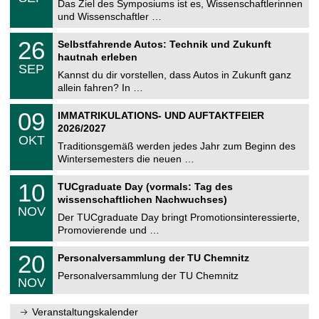
0
Das Ziel des Symposiums ist es, Wissenschaftlerinnen
e
9
und Wissenschaftler …
m
.
n
2
T
i
2
26
Selbstfahrende Autos: Technik und Zukunft
0
U
t
6
2
hautnah erleben
C
z
.
6
SEP
h
0
Kannst du dir vorstellen, dass Autos in Zukunft ganz
e
9
allein fahren? In …
m
.
n
2
T
i
0
09
IMMATRIKULATIONS- UND AUFTAKTFEIER
0
U
t
9
2
2026/2027
C
z
.
6
OKT
h
1
Traditionsgemäß werden jedes Jahr zum Beginn des
e
0
Wintersemesters die neuen …
m
.
n
2
Z
i
1
10
TUCgraduate Day (vormals: Tag des
0
e
t
0
2
wissenschaftlichen Nachwuchses)
n
z
.
6
NOV
t
1
Der TUCgraduate Day bringt Promotionsinteressierte,
r
1
Promovierende und …
u
.
m
2
T
f
2
20
Personalversammlung der TU Chemnitz
0
U
ü
0
2
C
r
Personalversammlung der TU Chemnitz
.
6
NOV
h
d
1
e
e
1
m
n
.
Veranstaltungskalender
n
w