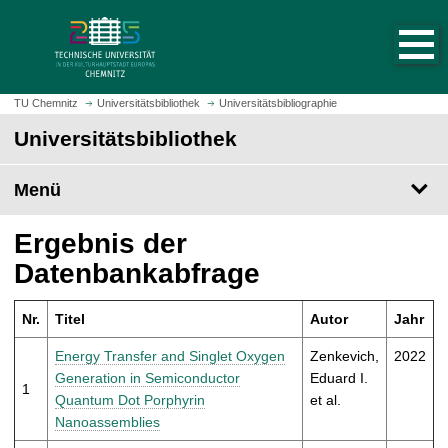
S
S
t
p
a
r
r
i
t
n
TU Chemnitz
Universitätsbibliothek
Universitätsbibliographie
s
g
Universitätsbibliothek
e
e
i
z
t
Menü
u
e
m
a
H
Ergebnis der
u
a
Datenbankabfrage
f
u
r
p
u
Nr.
Titel
Autor
Jahr
t
f
i
Energy Transfer and Singlet Oxygen
Zenkevich,
2022
e
n
Generation in Semiconductor
Eduard I.
n
1
h
Quantum Dot Porphyrin
et al.
a
Nanoassemblies
l