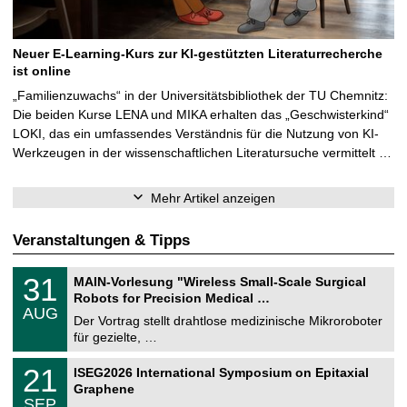
Neuer E-Learning-Kurs zur KI-gestützten Literaturrecherche
ist online
„Familienzuwachs“ in der Universitätsbibliothek der TU Chemnitz:
Die beiden Kurse LENA und MIKA erhalten das „Geschwisterkind“
LOKI, das ein umfassendes Verständnis für die Nutzung von KI-
Werkzeugen in der wissenschaftlichen Literatursuche vermittelt …
Mehr Artikel anzeigen
Veranstaltungen & Tipps
T
3
31
MAIN-Vorlesung "Wireless Small-Scale Surgical
U
1
Robots for Precision Medical …
C
.
AUG
h
0
Der Vortrag stellt drahtlose medizinische Mikroroboter
e
8
für gezielte, …
m
.
n
2
T
i
2
21
ISEG2026 International Symposium on Epitaxial
0
U
t
1
2
Graphene
C
z
.
6
SEP
h