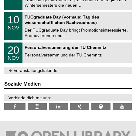
e
0
Wintersemesters die neuen …
m
.
n
2
Z
i
1
10
TUCgraduate Day (vormals: Tag des
0
e
t
0
2
wissenschaftlichen Nachwuchses)
n
z
.
6
NOV
t
1
Der TUCgraduate Day bringt Promotionsinteressierte,
r
1
Promovierende und …
u
.
m
2
T
f
2
20
Personalversammlung der TU Chemnitz
0
U
ü
0
2
C
r
Personalversammlung der TU Chemnitz
.
6
NOV
h
d
1
e
e
1
m
n
.
Veranstaltungskalender
n
w
2
i
i
0
t
s
2
Soziale Medien
z
s
6
e
n
Verbinde dich mit uns:
s
c
h
a
f
t
l
i