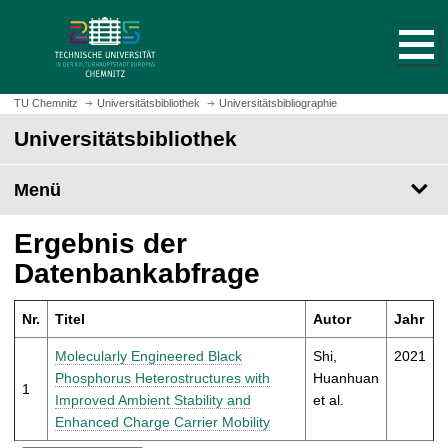
S
S
t
p
a
r
r
i
t
n
TU Chemnitz
Universitätsbibliothek
Universitätsbibliographie
s
g
Universitätsbibliothek
e
e
i
z
t
Menü
u
e
m
a
H
Ergebnis der
u
a
Datenbankabfrage
f
u
r
p
u
Nr.
Titel
Autor
Jahr
t
f
i
Molecularly Engineered Black
Shi,
2021
e
n
Phosphorus Heterostructures with
Huanhuan
n
1
h
Improved Ambient Stability and
et al.
a
Enhanced Charge Carrier Mobility
l