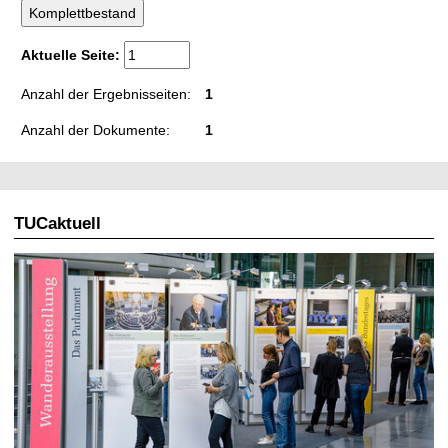
t
Aktuelle Seite:
Anzahl der Ergebnisseiten:
1
Anzahl der Dokumente:
1
TUCaktuell