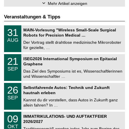
Mehr Artikel anzeigen
Veranstaltungen & Tipps
T
3
31
MAIN-Vorlesung "Wireless Small-Scale Surgical
U
1
Robots for Precision Medical …
C
.
AUG
h
0
Der Vortrag stellt drahtlose medizinische Mikroroboter
e
8
für gezielte, …
m
.
n
2
T
i
2
21
ISEG2026 International Symposium on Epitaxial
0
U
t
1
2
Graphene
C
z
.
6
SEP
h
0
Das Ziel des Symposiums ist es, Wissenschaftlerinnen
e
9
und Wissenschaftler …
m
.
n
2
T
i
2
26
Selbstfahrende Autos: Technik und Zukunft
0
U
t
6
2
hautnah erleben
C
z
.
6
SEP
h
0
Kannst du dir vorstellen, dass Autos in Zukunft ganz
e
9
allein fahren? In …
m
.
n
2
T
i
0
09
IMMATRIKULATIONS- UND AUFTAKTFEIER
0
U
t
9
2
2026/2027
C
z
.
6
OKT
h
1
Traditionsgemäß werden jedes Jahr zum Beginn des