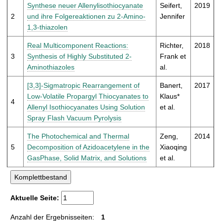
t
Synthese neuer Allenylisothiocyanate
Seifert,
2019
2
und ihre Folgereaktionen zu 2-Amino-
Jennifer
1,3-thiazolen
Real Multicomponent Reactions:
Richter,
2018
3
Synthesis of Highly Substituted 2-
Frank et
Aminothiazoles
al.
[3,3]-Sigmatropic Rearrangement of
Banert,
2017
Low-Volatile Propargyl Thiocyanates to
Klaus*
4
Allenyl Isothiocyanates Using Solution
et al.
Spray Flash Vacuum Pyrolysis
The Photochemical and Thermal
Zeng,
2014
5
Decomposition of Azidoacetylene in the
Xiaoqing
GasPhase, Solid Matrix, and Solutions
et al.
Aktuelle Seite:
Anzahl der Ergebnisseiten:
1