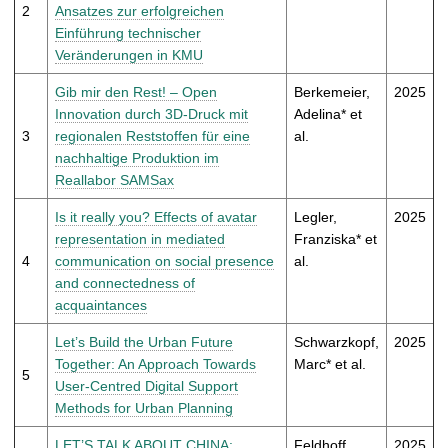
t
2
Ansatzes zur erfolgreichen
Einführung technischer
Veränderungen in KMU
Gib mir den Rest! – Open
Berkemeier,
2025
Innovation durch 3D-Druck mit
Adelina* et
3
regionalen Reststoffen für eine
al.
nachhaltige Produktion im
Reallabor SAMSax
Is it really you? Effects of avatar
Legler,
2025
representation in mediated
Franziska* et
4
communication on social presence
al.
and connectedness of
acquaintances
Let’s Build the Urban Future
Schwarzkopf,
2025
Together: An Approach Towards
Marc* et al.
5
User-Centred Digital Support
Methods for Urban Planning
LET’S TALK ABOUT CHINA:
Feldhoff,
2025