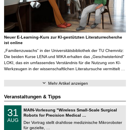
Neuer E-Learning-Kurs zur KI-gestützten Literaturrecherche
ist online
„Familienzuwachs“ in der Universitätsbibliothek der TU Chemnitz:
Die beiden Kurse LENA und MIKA erhalten das „Geschwisterkind“
LOKI, das ein umfassendes Verständnis für die Nutzung von KI-
Werkzeugen in der wissenschaftlichen Literatursuche vermittelt …
Mehr Artikel anzeigen
Veranstaltungen & Tipps
T
3
31
MAIN-Vorlesung "Wireless Small-Scale Surgical
U
1
Robots for Precision Medical …
C
.
AUG
h
0
Der Vortrag stellt drahtlose medizinische Mikroroboter
e
8
für gezielte, …
m