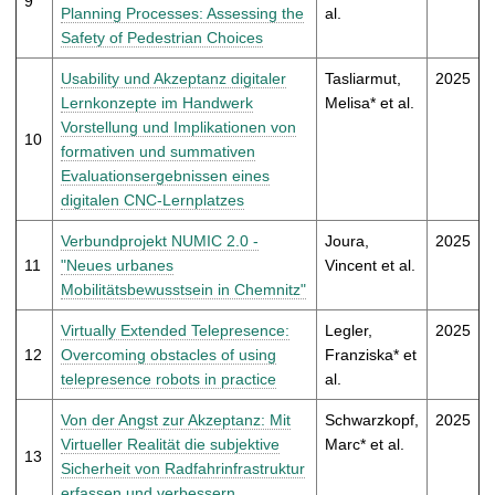
9
Planning Processes: Assessing the
al.
Safety of Pedestrian Choices
Usability und Akzeptanz digitaler
Tasliarmut,
2025
Lernkonzepte im Handwerk
Melisa* et al.
Vorstellung und Implikationen von
10
formativen und summativen
Evaluationsergebnissen eines
digitalen CNC-Lernplatzes
Verbundprojekt NUMIC 2.0 -
Joura,
2025
11
"Neues urbanes
Vincent et al.
Mobilitätsbewusstsein in Chemnitz"
Virtually Extended Telepresence:
Legler,
2025
12
Overcoming obstacles of using
Franziska* et
telepresence robots in practice
al.
Von der Angst zur Akzeptanz: Mit
Schwarzkopf,
2025
Virtueller Realität die subjektive
Marc* et al.
13
Sicherheit von Radfahrinfrastruktur
erfassen und verbessern