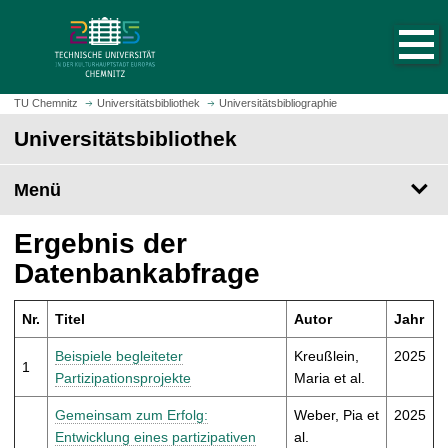
S
S
t
p
a
r
r
i
t
n
TU Chemnitz
Universitätsbibliothek
Universitätsbibliographie
s
g
Universitätsbibliothek
e
e
i
z
t
Menü
u
e
m
a
H
Ergebnis der
u
a
Datenbankabfrage
f
u
r
p
u
Nr.
Titel
Autor
Jahr
t
f
i
Beispiele begleiteter
Kreußlein,
2025
e
1
n
Partizipationsprojekte
Maria et al.
n
h
a
Gemeinsam zum Erfolg:
Weber, Pia et
2025
l
Entwicklung eines partizipativen
al.