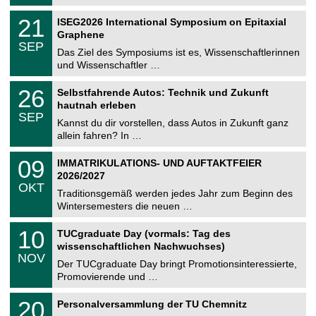
.
n
2
T
i
2
21
ISEG2026 International Symposium on Epitaxial
0
U
t
1
2
Graphene
C
z
.
6
SEP
h
0
Das Ziel des Symposiums ist es, Wissenschaftlerinnen
e
9
und Wissenschaftler …
m
.
n
2
T
i
2
26
Selbstfahrende Autos: Technik und Zukunft
0
U
t
6
2
hautnah erleben
C
z
.
6
SEP
h
0
Kannst du dir vorstellen, dass Autos in Zukunft ganz
e
9
allein fahren? In …
m
.
n
2
T
i
0
09
IMMATRIKULATIONS- UND AUFTAKTFEIER
0
U
t
9
2
2026/2027
C
z
.
6
OKT
h
1
Traditionsgemäß werden jedes Jahr zum Beginn des
e
0
Wintersemesters die neuen …
m
.
n
2
Z
i
1
10
TUCgraduate Day (vormals: Tag des
0
e
t
0
2
wissenschaftlichen Nachwuchses)
n
z
.
6
NOV
t
1
Der TUCgraduate Day bringt Promotionsinteressierte,
r
1
Promovierende und …
u
.
m
2
T
f
2
20
Personalversammlung der TU Chemnitz
0
U
ü
0
2