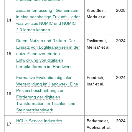
Zusammenfassung : Gemeinsam
Kreußlein,
2025
in eine nachhaltige Zukunft – oder
Maria et al.
14
was wir aus NUMIC und NUMIC
2.0 lernen können
Daten, Nutzen und Risiken: Der
Tasliarmut,
2024
Einsatz von Logfileanalysen in der
Melisa* et al.
15
nutzer*innenzentrierten
Entwicklung von digitalen
Lernplattformen im Handwerk
Formative Evaluation digitaler
Friedrich,
2024
Weiterbildung im Handwerk: Eine
Ina* et al.
Prozessbeschreibung zur
16
Förderung der digitalen
Transformation im Tischler- und
Steinmetzhandwerk
HCI in Service Industries
Berkemeier,
2024
17
Adelina et al.