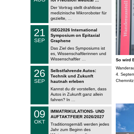
0
e
8
Der Vortrag stellt drahtlose
m
.
medizinische Mikroroboter für
n
2
i
gezielte, …
0
t
2
z
T
6
2
21
ISEG2026 International
U
1
Symposium on Epitaxial
C
.
SEP
h
Graphene
0
e
9
Das Ziel des Symposiums ist
m
.
es, Wissenschaftlerinnen und
n
2
i
Wissenschaftler …
So wird 
0
t
2
z
T
Wanderaus
6
2
26
Selbstfahrende Autos:
U
6
4. Septem
Technik und Zukunft
C
.
SEP
Chemnitz
h
hautnah erleben
0
e
9
Kannst du dir vorstellen, dass
m
.
Autos in Zukunft ganz allein
n
2
i
fahren? In …
0
t
2
z
T
6
0
09
IMMATRIKULATIONS- UND
U
9
AUFTAKTFEIER 2026/2027
C
.
OKT
h
1
Traditionsgemäß werden jedes
e
0
Jahr zum Beginn des
m
.