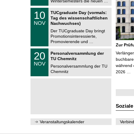
Wintersemesters die neuen …
n
2
i
0
Z
t
1
10
2
TUCgraduate Day (vormals:
e
z
0
6
Tag des wissenschaftlichen
n
.
NOV
t
Nachwuchses)
1
r
1
Der TUCgraduate Day bringt
u
.
Promotionsinteressierte,
m
2
f
Promovierende und …
0
Zur Prüf
ü
2
r
T
6
2
20
Verlänger
Personalversammlung der
d
U
0
TU Chemnitz
e
C
buchbare 
.
NOV
n
h
während d
1
Personalversammlung der TU
w
e
1
Chemnitz
2026 …
i
m
.
s
n
2
s
i
0
e
t
2
n
z
6
s
c
h
Soziale
a
f
t
l
Veranstaltungskalender
Verbind
i
c