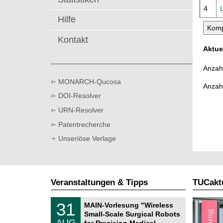
t
4
Hilfe
Kontakt
Aktue
Anzahl
MONARCH-Qucosa
Anzah
DOI-Resolver
URN-Resolver
Patentrecherche
Unseriöse Verlage
Veranstaltungen & Tipps
TUCaktu
T
3
31
MAIN-Vorlesung "Wireless
U
1
Small-Scale Surgical Robots
C
.
AUG
h
for Precision Medical …