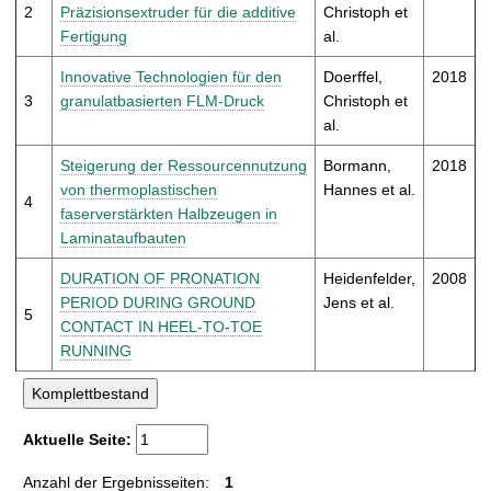
t
2
Präzisionsextruder für die additive
Christoph et
Fertigung
al.
Innovative Technologien für den
Doerffel,
2018
3
granulatbasierten FLM-Druck
Christoph et
al.
Steigerung der Ressourcennutzung
Bormann,
2018
von thermoplastischen
Hannes et al.
4
faserverstärkten Halbzeugen in
Laminataufbauten
DURATION OF PRONATION
Heidenfelder,
2008
PERIOD DURING GROUND
Jens et al.
5
CONTACT IN HEEL-TO-TOE
RUNNING
Aktuelle Seite:
Anzahl der Ergebnisseiten:
1