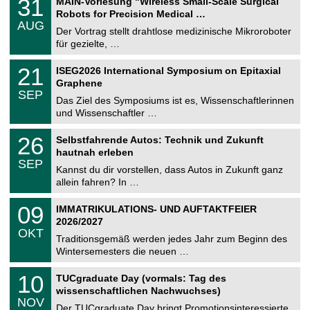
31
MAIN-Vorlesung "Wireless Small-Scale Surgical
U
1
Robots for Precision Medical …
C
.
AUG
h
0
Der Vortrag stellt drahtlose medizinische Mikroroboter
e
8
für gezielte, …
m
.
n
2
T
i
2
21
ISEG2026 International Symposium on Epitaxial
0
U
t
1
2
Graphene
C
z
.
6
SEP
h
0
Das Ziel des Symposiums ist es, Wissenschaftlerinnen
e
9
und Wissenschaftler …
m
.
n
2
T
i
2
26
Selbstfahrende Autos: Technik und Zukunft
0
U
t
6
2
hautnah erleben
C
z
.
6
SEP
h
0
Kannst du dir vorstellen, dass Autos in Zukunft ganz
e
9
allein fahren? In …
m
.
n
2
T
i
0
09
IMMATRIKULATIONS- UND AUFTAKTFEIER
0
U
t
9
2
2026/2027
C
z
.
6
OKT
h
1
Traditionsgemäß werden jedes Jahr zum Beginn des
e
0
Wintersemesters die neuen …
m
.
n
2
Z
i
1
10
TUCgraduate Day (vormals: Tag des
0
e
t
0
2
wissenschaftlichen Nachwuchses)
n
z
.
6
NOV
t
1
Der TUCgraduate Day bringt Promotionsinteressierte,