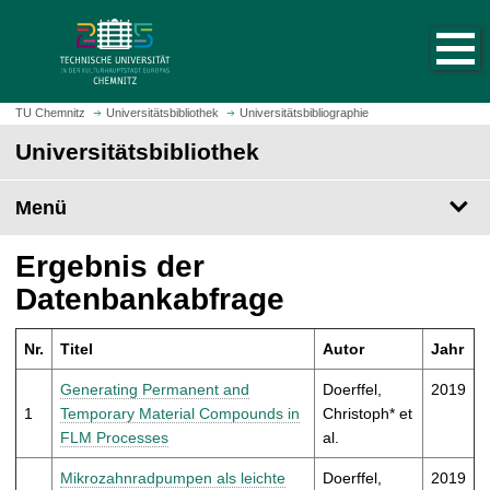
S
S
t
p
a
r
r
i
t
n
TU Chemnitz
Universitätsbibliothek
Universitätsbibliographie
s
g
Universitätsbibliothek
e
e
i
z
t
Menü
u
e
m
a
H
Ergebnis der
u
a
Datenbankabfrage
f
u
r
p
u
Nr.
Titel
Autor
Jahr
t
f
i
Generating Permanent and
Doerffel,
2019
e
n
1
Temporary Material Compounds in
Christoph* et
n
h
FLM Processes
al.
a
l
Mikrozahnradpumpen als leichte
Doerffel,
2019