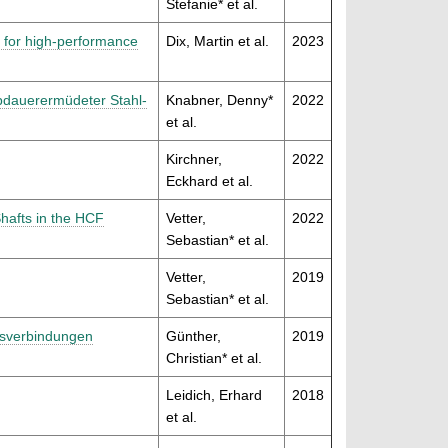
Stefanie* et al.
s for high-performance
Dix, Martin et al.
2023
bdauerermüdeter Stahl-
Knabner, Denny*
2022
et al.
Kirchner,
2022
Eckhard et al.
Shafts in the HCF
Vetter,
2022
Sebastian* et al.
Vetter,
2019
Sebastian* et al.
ssverbindungen
Günther,
2019
Christian* et al.
Leidich, Erhard
2018
et al.