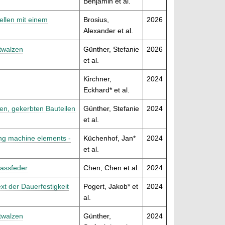
Benjamin et al.
ellen mit einem
Brosius,
2026
Alexander et al.
twalzen
Günther, Stefanie
2026
et al.
Kirchner,
2024
Eckhard* et al.
ten, gekerbten Bauteilen
Günther, Stefanie
2024
et al.
ing machine elements -
Küchenhof, Jan*
2024
et al.
Passfeder
Chen, Chen et al.
2024
t der Dauerfestigkeit
Pogert, Jakob* et
2024
al.
twalzen
Günther,
2024