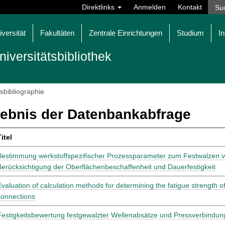
Direktlinks
Anmelden
Kontakt
iversität
Fakultäten
Zentrale Einrichtungen
Studium
In
niversitätsbibliothek
tsbibliographie
ebnis der Datenbankabfrage
itel
Bestimmung werkstoffspezifischer Prozessparameter zum Festwalzen v
Berücksichtigung der Oberflächenbeschaffenheit und Dauerfestigkeit
Evaluation of calculation methods for determining the fatigue strength of
connections
Festigkeitsbewertung festgewalzter Wellenabsätze und Pressverbindu