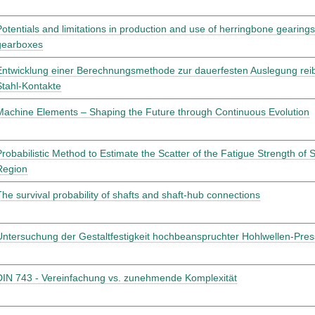
Potentials and limitations in production and use of herringbone gearing
gearboxes
Entwicklung einer Berechnungsmethode zur dauerfesten Auslegung rei
Stahl-Kontakte
Machine Elements – Shaping the Future through Continuous Evolution
Probabilistic Method to Estimate the Scatter of the Fatigue Strength of 
Region
The survival probability of shafts and shaft-hub connections
Untersuchung der Gestaltfestigkeit hochbeanspruchter Hohlwellen-Pre
DIN 743 - Vereinfachung vs. zunehmende Komplexität