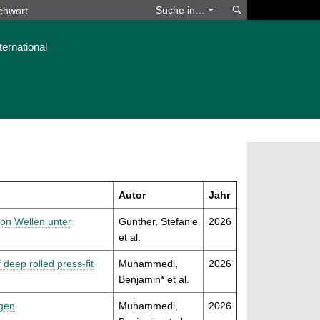
Suchen
Suche in…
ternational
Autor
Jahr
on Wellen unter
Günther, Stefanie
2026
et al.
 deep rolled press-fit
Muhammedi,
2026
Benjamin* et al.
ngen
Muhammedi,
2026