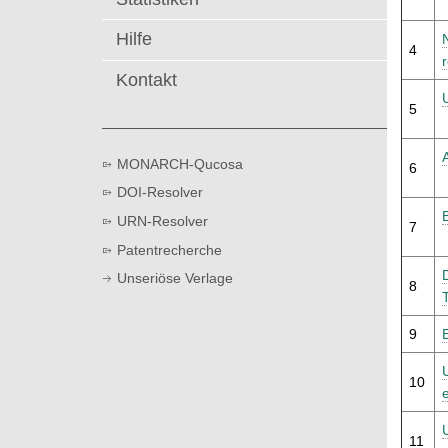
t
Hilfe
4
Kontakt
5
MONARCH-Qucosa
6
DOI-Resolver
URN-Resolver
7
Patentrecherche
Unseriöse Verlage
8
9
10
11