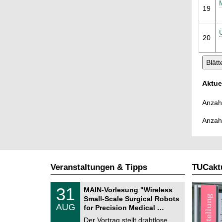
19
20
Aktue
Anzahl
Anzah
Veranstaltungen & Tipps
TUCaktu
T
3
31
MAIN-Vorlesung "Wireless
U
1
Small-Scale Surgical Robots
C
.
AUG
h
for Precision Medical …
0
e
8
Der Vortrag stellt drahtlose
m