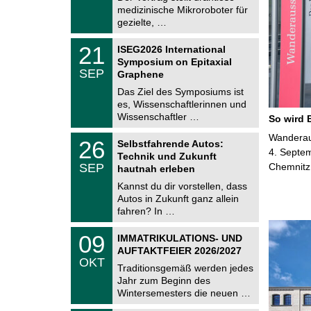
.
medizinische Mikroroboter für
n
2
i
gezielte, …
0
t
2
z
T
6
2
21
ISEG2026 International
U
1
Symposium on Epitaxial
C
.
SEP
h
Graphene
0
e
9
Das Ziel des Symposiums ist
m
.
es, Wissenschaftlerinnen und
n
2
i
Wissenschaftler …
So wird 
0
t
2
z
T
Wanderaus
6
2
26
Selbstfahrende Autos:
U
6
4. Septem
Technik und Zukunft
C
.
SEP
Chemnitz
h
hautnah erleben
0
e
9
Kannst du dir vorstellen, dass
m
.
Autos in Zukunft ganz allein
n
2
i
fahren? In …
0
t
2
z
T
6
0
09
IMMATRIKULATIONS- UND
U
9
AUFTAKTFEIER 2026/2027
C
.
OKT
h
1
Traditionsgemäß werden jedes
e
0
Jahr zum Beginn des
m
.
Wintersemesters die neuen …
n
2
i
0