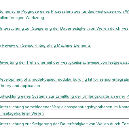
Numerische Prognose eines Prozessfensters für das Festwalzen von W
rollenförmigen Werkzeug
Untersuchung zur Steigerung der Dauerfestigkeit von Wellen durch Fes
A Review on Sensor-Integrating Machine Elements
Bewertung der Treffsicherheit der Festigkeitsnachweise von festgewalz
Development of a model-based modular building kit for sensor-integrat
Theory and application
Entwicklung eines Systems zur Ermittlung der Umfangskräfte an einer 
Untersuchung verschiedener Vergleichsspannungshypothesen im Kontex
einsatzgehärteter Wellen
Untersuchung zur Steigerung der Dauerfestigkeit von Wellen durch Fes