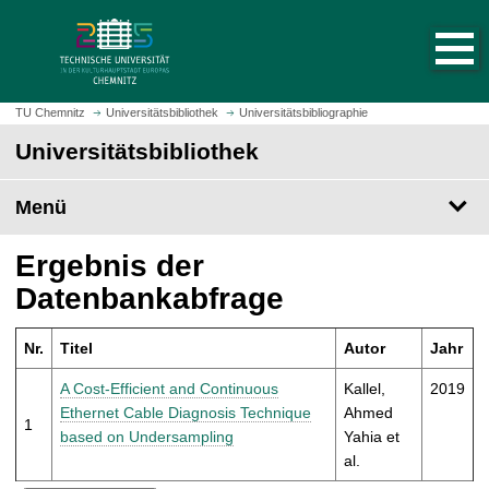
S
S
t
p
a
r
r
i
t
n
TU Chemnitz
Universitätsbibliothek
Universitätsbibliographie
s
g
Universitätsbibliothek
e
e
i
z
t
Menü
u
e
m
a
H
Ergebnis der
u
a
Datenbankabfrage
f
u
r
p
u
Nr.
Titel
Autor
Jahr
t
f
i
A Cost-Efficient and Continuous
Kallel,
2019
e
n
Ethernet Cable Diagnosis Technique
Ahmed
n
1
h
based on Undersampling
Yahia et
a
al.
l