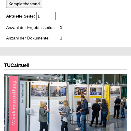
t
Aktuelle Seite:
Anzahl der Ergebnisseiten:
1
Anzahl der Dokumente:
1
TUCaktuell