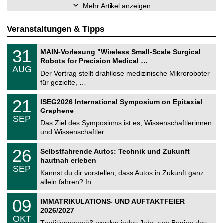
Mehr Artikel anzeigen
Veranstaltungen & Tipps
T
3
31
MAIN-Vorlesung "Wireless Small-Scale Surgical
U
1
Robots for Precision Medical …
C
.
AUG
h
0
Der Vortrag stellt drahtlose medizinische Mikroroboter
e
8
für gezielte, …
m
.
n
2
T
i
2
21
ISEG2026 International Symposium on Epitaxial
0
U
t
1
2
Graphene
C
z
.
6
SEP
h
0
Das Ziel des Symposiums ist es, Wissenschaftlerinnen
e
9
und Wissenschaftler …
m
.
n
2
T
i
2
26
Selbstfahrende Autos: Technik und Zukunft
0
U
t
6
2
hautnah erleben
C
z
.
6
SEP
h
0
Kannst du dir vorstellen, dass Autos in Zukunft ganz
e
9
allein fahren? In …
m
.
n
2
T
i
0
09
IMMATRIKULATIONS- UND AUFTAKTFEIER
0
U
t
9
2
2026/2027
C
z
.
6
OKT
h
1
Traditionsgemäß werden jedes Jahr zum Beginn des