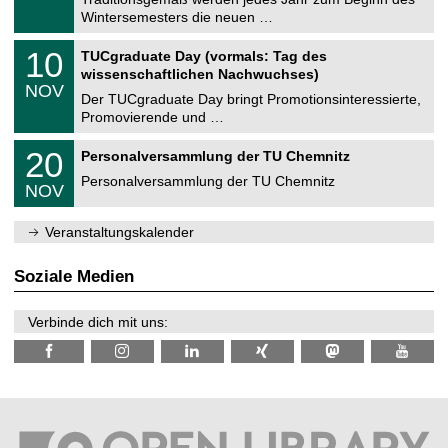
e
0
Wintersemesters die neuen …
m
.
n
2
Z
i
1
10
TUCgraduate Day (vormals: Tag des
0
e
t
0
2
wissenschaftlichen Nachwuchses)
n
z
.
6
NOV
t
1
Der TUCgraduate Day bringt Promotionsinteressierte,
r
1
Promovierende und …
u
.
m
2
T
f
2
20
Personalversammlung der TU Chemnitz
0
U
ü
0
2
C
r
Personalversammlung der TU Chemnitz
.
6
NOV
h
d
1
e
e
1
m
n
.
Veranstaltungskalender
n
w
2
i
i
0
t
s
2
Soziale Medien
z
s
6
e
n
Verbinde dich mit uns:
s
c
h
a
f
t
l
i