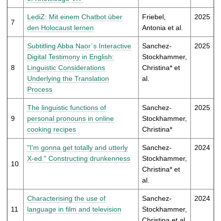
LediZ: Mit einem Chatbot über
Friebel,
2025
7
den Holocaust lernen
Antonia et al.
Subtitling Abba Naor´s Interactive
Sanchez-
2025
Digital Testimony in English:
Stockhammer,
8
Linguistic Considerations
Christina* et
Underlying the Translation
al.
Process
The linguistic functions of
Sanchez-
2025
9
personal pronouns in online
Stockhammer,
cooking recipes
Christina*
"I'm gonna get totally and utterly
Sanchez-
2024
X-ed." Constructing drunkenness
Stockhammer,
10
Christina* et
al.
Characterising the use of
Sanchez-
2024
11
language in film and television
Stockhammer,
Christina et al.