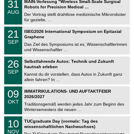
3
31
MAIN-Vorlesung "Wireless Small-Scale Surgical
U
1
Robots for Precision Medical …
C
.
AUG
h
0
Der Vortrag stellt drahtlose medizinische Mikroroboter
e
8
für gezielte, …
m
.
n
2
T
i
2
21
ISEG2026 International Symposium on Epitaxial
0
U
t
1
2
Graphene
C
z
.
6
SEP
h
0
Das Ziel des Symposiums ist es, Wissenschaftlerinnen
e
9
und Wissenschaftler …
m
.
n
2
T
i
2
26
Selbstfahrende Autos: Technik und Zukunft
0
U
t
6
2
hautnah erleben
C
z
.
6
SEP
h
0
Kannst du dir vorstellen, dass Autos in Zukunft ganz
e
9
allein fahren? In …
m
.
n
2
T
i
0
09
IMMATRIKULATIONS- UND AUFTAKTFEIER
0
U
t
9
2
2026/2027
C
z
.
6
OKT
h
1
Traditionsgemäß werden jedes Jahr zum Beginn des
e
0
Wintersemesters die neuen …
m
.
n
2
Z
i
1
10
TUCgraduate Day (vormals: Tag des
0
e
t
0
2
wissenschaftlichen Nachwuchses)
n
z
.
6
NOV
t
1
Der TUCgraduate Day bringt Promotionsinteressierte,