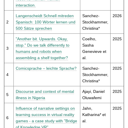
t
interaction.
Langenscheidt Schnell mitreden
Sanchez-
2026
2
Spanisch: 100 Wörter lernen und
Stockhammer,
500 Sätze sprechen
Christina*
"Another bit. Upwards. Okay,
Coelho,
2025
stop." Do we talk differently to
Sasha
3
humans and robots when
Genevieve et
assembling a shelf together?
al.
Comicsprache – leichte Sprache?
Sanchez-
2025
4
Stockhammer,
Christina*
Discourse and context of mental
Ajayi, Daniel
2025
5
illness in Nigeria
Oluwafemi
Influence of narrative settings on
Jahn,
2025
learning success in virtual reality
Katharina* et
6
games - a case study with "Bridge
al.
of Knowledge VR"