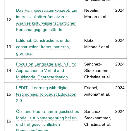
Das Palimpsestraumkonzept. Ein
Nebelin,
2024
interdisziplinärer Ansatz zur
Marian et al.
12
Analyse kulturwissenschaftlicher
Forschungsgegenstände
Editorial: Constructions under
Klotz,
2024
13
construction: Items, patterns,
Michael* et al.
grammar
Focus on Language and/in Film:
Sanchez-
2024
14
Approaches to Verbal and
Stockhammer,
Multimodal Characterisation
Christina et al.
LEDIT - Learning with digital
Friebel,
2024
15
testimonies:Holocaust Education
Antonia* et al.
2.0
Ötzi und Hauna: Ein linguistisches
Sanchez-
2024
Modell zur Namengebung bei ur-
Stockhammer,
16
und frühgeschichtlichen
Christina et al.
Menschenfunden