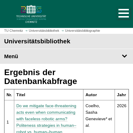
S
S
t
p
a
r
r
i
t
n
TU Chemnitz
Universitätsbibliothek
Universitätsbibliographie
s
g
Universitätsbibliothek
e
e
i
z
t
Menü
u
e
m
a
H
Ergebnis der
u
a
Datenbankabfrage
f
u
r
p
u
Nr.
Titel
Autor
Jahr
t
f
i
Do we mitigate face-threatening
Coelho,
2026
e
n
acts even when communicating
Sasha
n
h
with faceless robotic arms?
Genevieve* et
1
a
Politeness strategies in human–
al.
l
robot vs. human–human