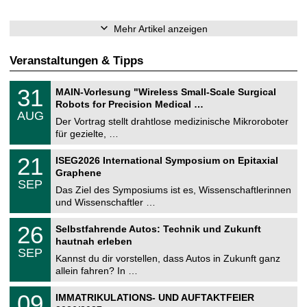
Mehr Artikel anzeigen
Veranstaltungen & Tipps
T
3
31
MAIN-Vorlesung "Wireless Small-Scale Surgical
U
1
Robots for Precision Medical …
C
.
AUG
h
0
Der Vortrag stellt drahtlose medizinische Mikroroboter
e
8
für gezielte, …
m
.
n
2
T
i
2
21
ISEG2026 International Symposium on Epitaxial
0
U
t
1
2
Graphene
C
z
.
6
SEP
h
0
Das Ziel des Symposiums ist es, Wissenschaftlerinnen
e
9
und Wissenschaftler …
m
.
n
2
T
i
2
26
Selbstfahrende Autos: Technik und Zukunft
0
U
t
6
2
hautnah erleben
C
z
.
6
SEP
h
0
Kannst du dir vorstellen, dass Autos in Zukunft ganz
e
9
allein fahren? In …
m
.
n
2
T
i
0
09
IMMATRIKULATIONS- UND AUFTAKTFEIER
0
U
t
9