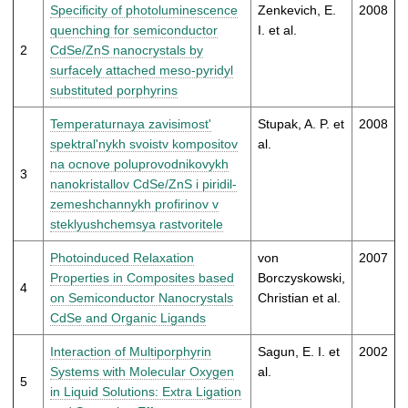
t
Specificity of photoluminescence
Zenkevich, E.
2008
quenching for semiconductor
I. et al.
2
CdSe/ZnS nanocrystals by
surfacely attached meso-pyridyl
substituted porphyrins
Temperaturnaya zavisimost'
Stupak, A. P. et
2008
spektral'nykh svoistv kompositov
al.
na ocnove poluprovodnikovykh
3
nanokristallov CdSe/ZnS i piridil-
zemeshchannykh profirinov v
steklyushchemsya rastvoritele
Photoinduced Relaxation
von
2007
Properties in Composites based
Borczyskowski,
4
on Semiconductor Nanocrystals
Christian et al.
CdSe and Organic Ligands
Interaction of Multiporphyrin
Sagun, E. I. et
2002
Systems with Molecular Oxygen
al.
5
in Liquid Solutions: Extra Ligation