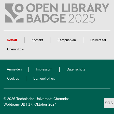
l
i
c
h
e
n
N
a
c
h
w
Notfall
Kontakt
Campusplan
Universität
u
c
Chemnitz
h
s
Anmelden
Impressum
Datenschutz
Cookies
Barrierefreiheit
© 2026 Technische Universität Chemnitz
Webteam-UB
| 17. Oktober 2024
t