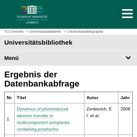
S
S
t
p
a
r
r
i
t
n
TU Chemnitz
Universitätsbibliothek
Universitätsbibliographie
s
g
Universitätsbibliothek
e
e
i
z
t
Menü
u
e
m
a
H
Ergebnis der
u
a
Datenbankabfrage
f
u
r
p
u
Nr.
Titel
Autor
Jahr
t
f
i
Dynamics of photoinduced
Zenkevich, E.
2008
e
n
electron transfer in
I. et al.
n
1
h
multicomponent complexes
a
containing porphyrins
l