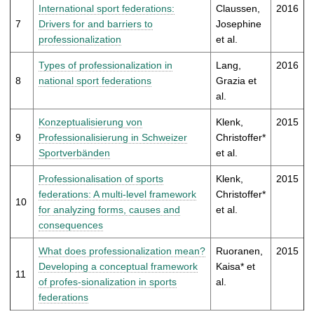
International sport federations:
Claussen,
2016
7
Drivers for and barriers to
Josephine
professionalization
et al.
Types of professionalization in
Lang,
2016
8
national sport federations
Grazia et
al.
Konzeptualisierung von
Klenk,
2015
9
Professionalisierung in Schweizer
Christoffer*
Sportverbänden
et al.
Professionalisation of sports
Klenk,
2015
federations: A multi-level framework
Christoffer*
10
for analyzing forms, causes and
et al.
consequences
What does professionalization mean?
Ruoranen,
2015
Developing a conceptual framework
Kaisa* et
11
of profes-sionalization in sports
al.
federations