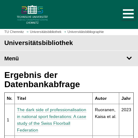
S
S
t
p
a
r
r
i
t
n
TU Chemnitz
Universitätsbibliothek
Universitätsbibliographie
s
g
Universitätsbibliothek
e
e
i
z
t
Menü
u
e
m
a
H
Ergebnis der
u
a
Datenbankabfrage
f
u
r
p
u
Nr.
Titel
Autor
Jahr
t
f
i
The dark side of professionalisation
Ruoranen,
2023
e
n
in national sport federations: A case
Kaisa et al.
n
1
h
study of the Swiss Floorball
a
Federation
l