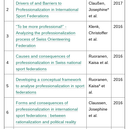
t
Drivers of and Barriers to
Claußen,
2017
2
Professionalization in International
Josephine*
Sport Federations
et al.
“To be more professional!” -
Klenk,
2016
Analyzing the professionalization
Christoffer
3
process of Swiss Orienteering
et al.
Federation
Causes and consequences of
Ruoranen,
2016
4
professionalization in Swiss national
Kaisa et al.
sport federations
Developing a conceptual framework
Ruoranen,
2016
5
to analyse professionalization in sport
Kaisa* et
federations
al.
Forms and consequences of
Claussen,
2016
professionalization in international
Josephine
6
sport federations : between
et al.
rationalization and political reality