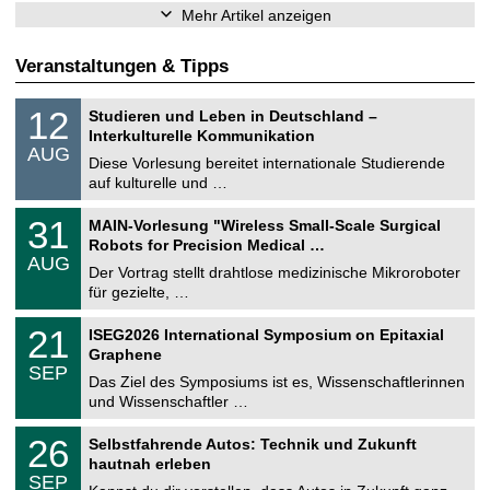
Mehr Artikel anzeigen
Veranstaltungen & Tipps
S
1
12
Studieren und Leben in Deutschland –
o
2
Interkulturelle Kommunikation
n
.
AUG
s
0
Diese Vorlesung bereitet internationale Studierende
t
8
auf kulturelle und …
i
.
g
2
T
e
3
31
MAIN-Vorlesung "Wireless Small-Scale Surgical
0
U
1
2
Robots for Precision Medical …
C
.
6
AUG
h
0
Der Vortrag stellt drahtlose medizinische Mikroroboter
e
8
für gezielte, …
m
.
n
2
T
i
2
21
ISEG2026 International Symposium on Epitaxial
0
U
t
1
2
Graphene
C
z
.
6
SEP
h
0
Das Ziel des Symposiums ist es, Wissenschaftlerinnen
e
9
und Wissenschaftler …
m
.
n
2
T
i
2
26
Selbstfahrende Autos: Technik und Zukunft
0
U
t
6
2
hautnah erleben
C
z
.
6
SEP
h
0