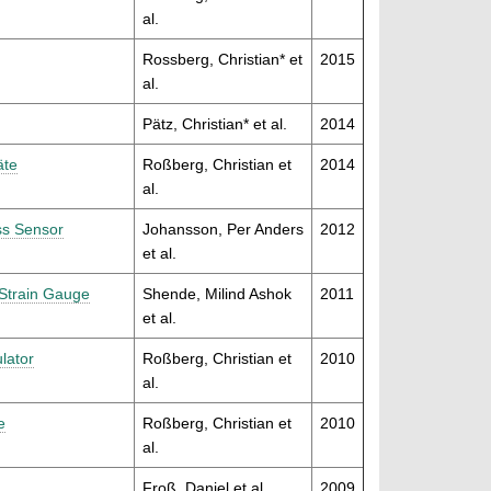
al.
Rossberg, Christian* et
2015
al.
Pätz, Christian* et al.
2014
äte
Roßberg, Christian et
2014
al.
ss Sensor
Johansson, Per Anders
2012
et al.
 Strain Gauge
Shende, Milind Ashok
2011
et al.
lator
Roßberg, Christian et
2010
al.
e
Roßberg, Christian et
2010
al.
Froß, Daniel et al.
2009