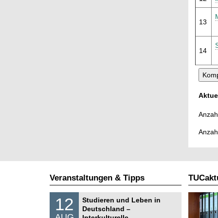
13
14
Aktue
Anzahl
Anzah
Veranstaltungen & Tipps
TUCaktu
S
1
12
Studieren und Leben in
o
2
Deutschland –
n
.
AUG
s
Interkulturelle