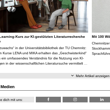
Learning-Kurs zur KI-gestützten Literaturrecherche
Mit 100 Wö
e
Chemnitzer 
zuwachs“ in der Universitätsbibliothek der TU Chemnitz:
Stockhammer
en Kurse LENA und MIKA erhalten das „Geschwisterkind“
Sprachführ
 ein umfassendes Verständnis für die Nutzung von KI-
n in der wissenschaftlichen Literatursuche vermittelt …
Mehr Artikel anzeigen
 Medien
e dich mit uns: