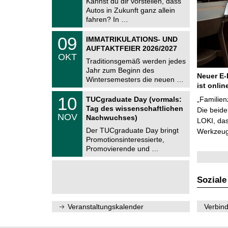
Kannst du dir vorstellen, dass
m
.
Autos in Zukunft ganz allein
n
2
i
fahren? In …
0
t
2
z
T
6
0
09
IMMATRIKULATIONS- UND
U
9
AUFTAKTFEIER 2026/2027
C
.
OKT
h
1
Traditionsgemäß werden jedes
e
0
Jahr zum Beginn des
m
.
Neuer E-
Wintersemesters die neuen …
n
2
ist onlin
i
0
Z
t
1
10
2
TUCgraduate Day (vormals:
„Familien
e
z
0
6
Tag des wissenschaftlichen
n
Die beid
.
NOV
t
Nachwuchses)
1
LOKI, das
r
1
Der TUCgraduate Day bringt
Werkzeuge
u
.
Promotionsinteressierte,
m
2
f
Promovierende und …
0
ü
2
r
6
d
e
Soziale
n
w
i
Veranstaltungskalender
Verbind
s
s
e