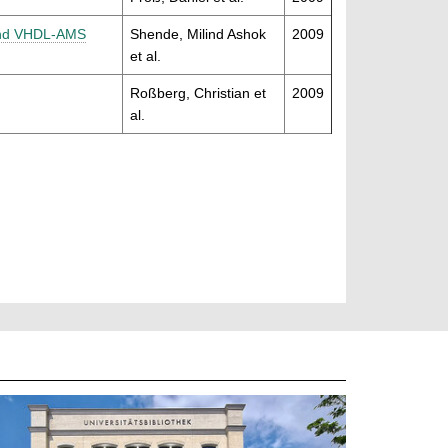
 and VHDL-AMS
Shende, Milind Ashok
2009
et al.
Roßberg, Christian et
2009
al.