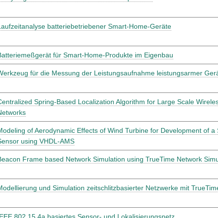
Laufzeitanalyse batteriebetriebener Smart-Home-Geräte
Batteriemeßgerät für Smart-Home-Produkte im Eigenbau
Werkzeug für die Messung der Leistungsaufnahme leistungsarmer Ger
Centralized Spring-Based Localization Algorithm for Large Scale Wirele
Networks
Modeling of Aerodynamic Effects of Wind Turbine for Development of a
Sensor using VHDL-AMS
Beacon Frame based Network Simulation using TrueTime Network Simu
Modellierung und Simulation zeitschlitzbasierter Netzwerke mit TrueTim
IEEE 802.15.4a basiertes Sensor- und Lokalisierungsnetz