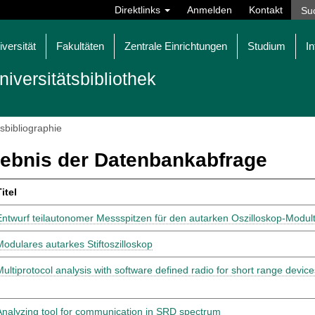
Direktlinks
Anmelden
Kontakt
iversität
Fakultäten
Zentrale Einrichtungen
Studium
In
niversitätsbibliothek
tsbibliographie
ebnis der Datenbankabfrage
itel
Entwurf teilautonomer Messspitzen für den autarken Oszilloskop-Modult
Modulares autarkes Stiftoszilloskop
Multiprotocol analysis with software defined radio for short range device
Analyzing tool for communication in SRD spectrum