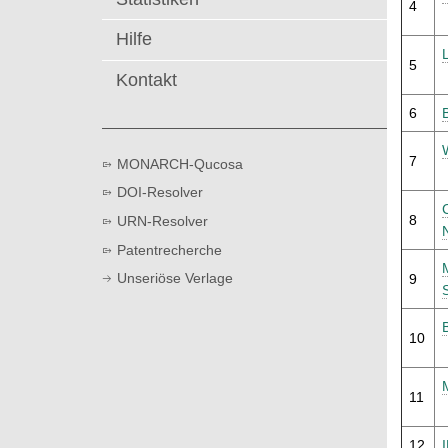
4
t
Hilfe
5
Kontakt
6
7
MONARCH-Qucosa
DOI-Resolver
8
URN-Resolver
Patentrecherche
Unseriöse Verlage
9
10
11
12