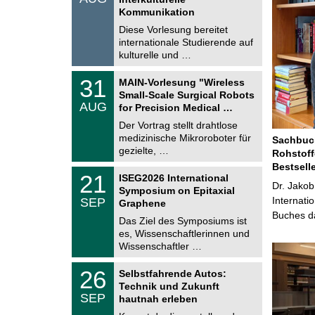
0
t
Kommunikation
8
i
.
Diese Vorlesung bereitet
g
2
e
internationale Studierende auf
0
kulturelle und …
2
6
T
3
31
MAIN-Vorlesung "Wireless
U
1
Small-Scale Surgical Robots
C
.
AUG
h
for Precision Medical …
0
e
8
Der Vortrag stellt drahtlose
m
.
medizinische Mikroroboter für
n
Sachbuch
2
i
gezielte, …
Rohstoff
0
t
2
Bestsell
z
T
6
2
21
ISEG2026 International
U
Dr. Jakob
1
Symposium on Epitaxial
C
.
Internati
SEP
h
Graphene
0
e
Buches da
9
Das Ziel des Symposiums ist
m
.
es, Wissenschaftlerinnen und
n
2
i
Wissenschaftler …
0
t
2
z
T
6
2
26
Selbstfahrende Autos:
U
6
Technik und Zukunft
C
.
SEP
h
hautnah erleben
0
e
9