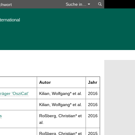
Suchen
Suche in…
ternational
Autor
Jahr
räger 'OsziCat'
Kilian, Wolfgang* et al.
2016
Kilian, Wolfgang* et al.
2016
s
Roßberg, Christian* et
2016
al.
Roßberg, Christian* et
2015