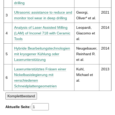
t
drilling
Ultrasonic assistance to reduce and
Georgi,
2021
3
monitor tool wear in deep drilling
Oliver* et al.
Analysis of Laser Assisted Milling
Leopardi,
2014
4
(LAM) of Inconel 718 with Ceramic
Giacomo et
Tools
al.
Hybride Bearbeitungstechnologien
Neugebauer,
2014
5
mit kryogener Kühlung oder
Reinhard R.
Laserunterstützung
et al.
Laserunterstütztes Fräsen einer
Kuhl,
2013
Nickelbasislegierung mit
Michael et
6
verschiedenen
al.
Schneidplattengeometrien
Aktuelle Seite: