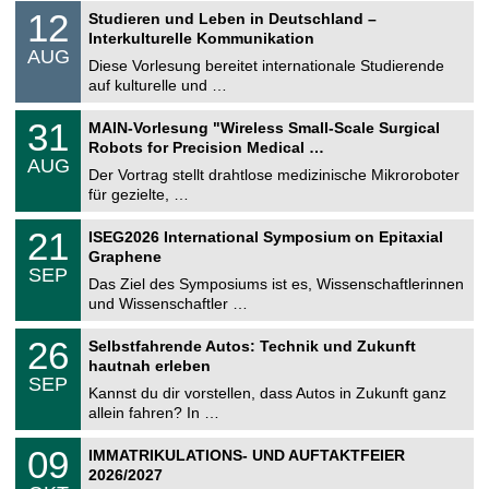
S
1
12
Studieren und Leben in Deutschland –
o
2
Interkulturelle Kommunikation
n
.
AUG
s
0
Diese Vorlesung bereitet internationale Studierende
t
8
auf kulturelle und …
i
.
g
2
T
e
3
31
MAIN-Vorlesung "Wireless Small-Scale Surgical
0
U
1
2
Robots for Precision Medical …
C
.
6
AUG
h
0
Der Vortrag stellt drahtlose medizinische Mikroroboter
e
8
für gezielte, …
m
.
n
2
T
i
2
21
ISEG2026 International Symposium on Epitaxial
0
U
t
1
2
Graphene
C
z
.
6
SEP
h
0
Das Ziel des Symposiums ist es, Wissenschaftlerinnen
e
9
und Wissenschaftler …
m
.
n
2
T
i
2
26
Selbstfahrende Autos: Technik und Zukunft
0
U
t
6
2
hautnah erleben
C
z
.
6
SEP
h
0
Kannst du dir vorstellen, dass Autos in Zukunft ganz
e
9
allein fahren? In …
m
.
n
2
T
i
0
09
IMMATRIKULATIONS- UND AUFTAKTFEIER
0
U
t
9
2
2026/2027
C
z
.