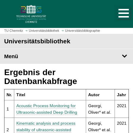
S
S
t
p
a
r
r
i
t
n
TU Chemnitz
Universitätsbibliothek
Universitätsbibliographie
s
g
Universitätsbibliothek
e
e
i
z
t
Menü
u
e
m
a
H
Ergebnis der
u
a
Datenbankabfrage
f
u
r
p
u
Nr.
Titel
Autor
Jahr
t
f
i
Acoustic Process Monitoring for
Georgi,
2021
e
1
n
Ultrasonic-assisted Deep Drilling
Oliver* et al.
n
h
a
Kinematic analysis and process
Georgi,
2021
l
2
stability of ultrasonic-assisted
Oliver* et al.