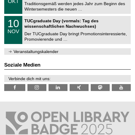
6
OKT
h
1
Traditionsgemäß werden jedes Jahr zum Beginn des
e
0
Wintersemesters die neuen …
m
.
n
2
Z
i
1
10
TUCgraduate Day (vormals: Tag des
0
e
t
0
2
wissenschaftlichen Nachwuchses)
n
z
.
6
NOV
t
1
Der TUCgraduate Day bringt Promotionsinteressierte,
r
1
Promovierende und …
u
.
m
2
f
0
Veranstaltungskalender
ü
2
r
6
d
Soziale Medien
e
n
w
Verbinde dich mit uns:
i
s
s
e
n
s
c
h
a
f
t
l