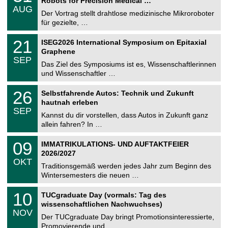
Robots for Precision Medical …
C
.
AUG
h
0
Der Vortrag stellt drahtlose medizinische Mikroroboter
e
8
für gezielte, …
m
.
n
2
T
i
2
21
ISEG2026 International Symposium on Epitaxial
0
U
t
1
2
Graphene
C
z
.
6
SEP
h
0
Das Ziel des Symposiums ist es, Wissenschaftlerinnen
e
9
und Wissenschaftler …
m
.
n
2
T
i
2
26
Selbstfahrende Autos: Technik und Zukunft
0
U
t
6
2
hautnah erleben
C
z
.
6
SEP
h
0
Kannst du dir vorstellen, dass Autos in Zukunft ganz
e
9
allein fahren? In …
m
.
n
2
T
i
0
09
IMMATRIKULATIONS- UND AUFTAKTFEIER
0
U
t
9
2
2026/2027
C
z
.
6
OKT
h
1
Traditionsgemäß werden jedes Jahr zum Beginn des
e
0
Wintersemesters die neuen …
m
.
n
2
Z
i
1
10
TUCgraduate Day (vormals: Tag des
0
e
t
0
2
wissenschaftlichen Nachwuchses)
n
z
.
6
NOV
t
1
Der TUCgraduate Day bringt Promotionsinteressierte,
r
1
Promovierende und …
u