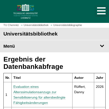
S
S
t
p
a
r
r
i
t
n
TU Chemnitz
Universitätsbibliothek
Universitätsbibliographie
s
g
Universitätsbibliothek
e
e
i
z
t
Menü
u
e
m
a
H
Ergebnis der
u
a
Datenbankabfrage
f
u
r
p
u
Nr.
Titel
Autor
Jahr
t
f
i
Evaluation eines
Rüffert,
2026
e
n
Alterssimulationsanzugs zur
Danny
n
1
h
Sensibilisierung für altersbedingte
a
Fähigkeitsänderungen
l