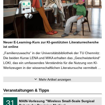
Neuer E-Learning-Kurs zur KI-gestützten Literaturrecherche
ist online
„Familienzuwachs“ in der Universitätsbibliothek der TU Chemnitz:
Die beiden Kurse LENA und MIKA erhalten das „Geschwisterkind“
LOKI, das ein umfassendes Verständnis für die Nutzung von KI-
Werkzeugen in der wissenschaftlichen Literatursuche vermittelt …
Mehr Artikel anzeigen
Veranstaltungen & Tipps
T
3
31
MAIN-Vorlesung "Wireless Small-Scale Surgical
U
1