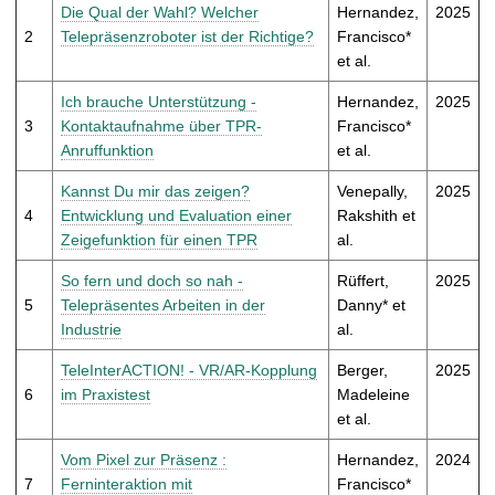
t
Die Qual der Wahl? Welcher
Hernandez,
2025
2
Telepräsenzroboter ist der Richtige?
Francisco*
et al.
Ich brauche Unterstützung -
Hernandez,
2025
3
Kontaktaufnahme über TPR-
Francisco*
Anruffunktion
et al.
Kannst Du mir das zeigen?
Venepally,
2025
4
Entwicklung und Evaluation einer
Rakshith et
Zeigefunktion für einen TPR
al.
So fern und doch so nah -
Rüffert,
2025
5
Telepräsentes Arbeiten in der
Danny* et
Industrie
al.
TeleInterACTION! - VR/AR-Kopplung
Berger,
2025
6
im Praxistest
Madeleine
et al.
Vom Pixel zur Präsenz :
Hernandez,
2024
7
Ferninteraktion mit
Francisco*