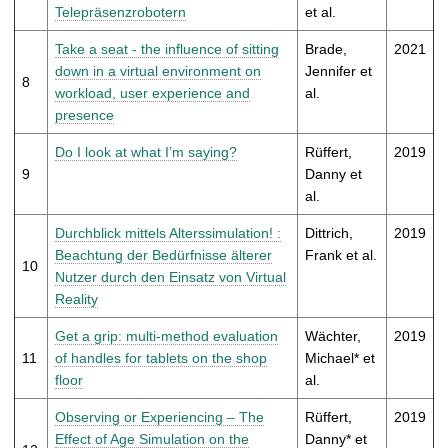
Telepräsenzrobotern
et al.
Take a seat - the influence of sitting
Brade,
2021
down in a virtual environment on
Jennifer et
8
workload, user experience and
al.
presence
Do I look at what I’m saying?
Rüffert,
2019
9
Danny et
al.
Durchblick mittels Alterssimulation! :
Dittrich,
2019
Beachtung der Bedürfnisse älterer
Frank et al.
10
Nutzer durch den Einsatz von Virtual
Reality
Get a grip: multi-method evaluation
Wächter,
2019
11
of handles for tablets on the shop
Michael* et
floor
al.
Observing or Experiencing – The
Rüffert,
2019
Effect of Age Simulation on the
Danny* et