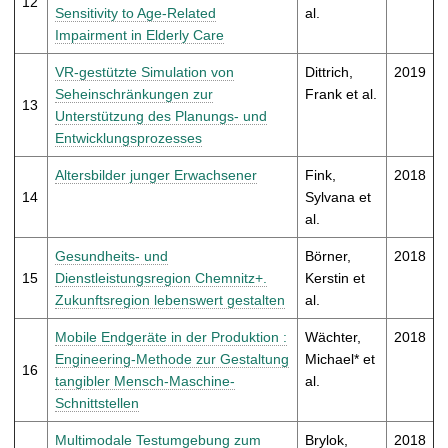
12
Sensitivity to Age-Related
al.
Impairment in Elderly Care
VR-gestützte Simulation von
Dittrich,
2019
Seheinschränkungen zur
Frank et al.
13
Unterstützung des Planungs- und
Entwicklungsprozesses
Altersbilder junger Erwachsener
Fink,
2018
14
Sylvana et
al.
Gesundheits- und
Börner,
2018
15
Dienstleistungsregion Chemnitz+.
Kerstin et
Zukunftsregion lebenswert gestalten
al.
Mobile Endgeräte in der Produktion :
Wächter,
2018
Engineering-Methode zur Gestaltung
Michael* et
16
tangibler Mensch-Maschine-
al.
Schnittstellen
Multimodale Testumgebung zum
Brylok,
2018