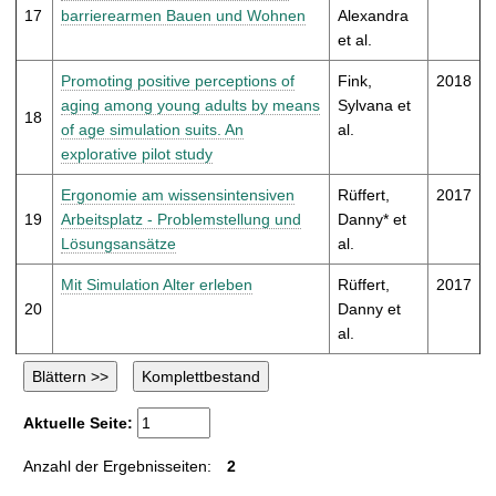
17
barrierearmen Bauen und Wohnen
Alexandra
et al.
Promoting positive perceptions of
Fink,
2018
aging among young adults by means
Sylvana et
18
of age simulation suits. An
al.
explorative pilot study
Ergonomie am wissensintensiven
Rüffert,
2017
19
Arbeitsplatz - Problemstellung und
Danny* et
Lösungsansätze
al.
Mit Simulation Alter erleben
Rüffert,
2017
20
Danny et
al.
Aktuelle Seite:
Anzahl der Ergebnisseiten:
2