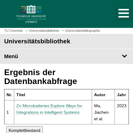
S
S
t
p
a
r
r
i
t
n
TU Chemnitz
Universitätsbibliothek
Universitätsbibliographie
s
g
Universitätsbibliothek
e
e
i
z
t
Menü
u
e
m
a
H
Ergebnis der
u
a
Datenbankabfrage
f
u
r
p
u
Nr.
Titel
Autor
Jahr
t
f
i
Zn Microbatteries Explore Ways for
Ma,
2023
e
n
1
Integrations in Intelligent Systems
Jiachen
n
h
et al.
a
l