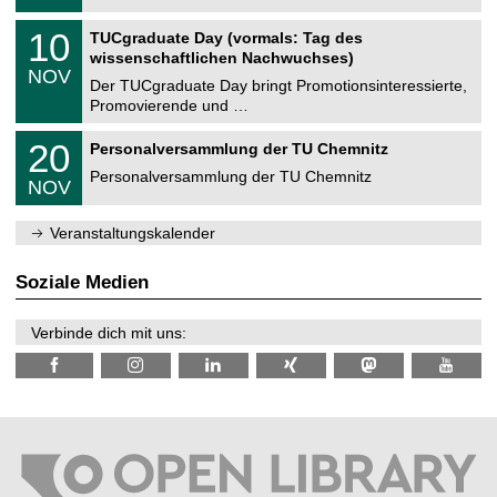
.
n
2
Z
i
1
10
TUCgraduate Day (vormals: Tag des
0
e
t
0
2
wissenschaftlichen Nachwuchses)
n
z
.
6
NOV
t
1
Der TUCgraduate Day bringt Promotionsinteressierte,
r
1
Promovierende und …
u
.
m
2
T
f
2
20
Personalversammlung der TU Chemnitz
0
U
ü
0
2
C
r
Personalversammlung der TU Chemnitz
.
6
NOV
h
d
1
e
e
1
m
n
.
Veranstaltungskalender
n
w
2
i
i
0
t
s
2
Soziale Medien
z
s
6
e
n
Verbinde dich mit uns:
s
c
h
a
f
t
l
i
c
h