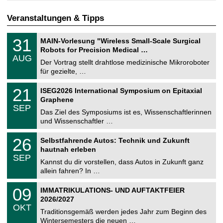
Veranstaltungen & Tipps
T
3
31
MAIN-Vorlesung "Wireless Small-Scale Surgical
U
1
Robots for Precision Medical …
C
.
AUG
h
0
Der Vortrag stellt drahtlose medizinische Mikroroboter
e
8
für gezielte, …
m
.
n
2
T
i
2
21
ISEG2026 International Symposium on Epitaxial
0
U
t
1
2
Graphene
C
z
.
6
SEP
h
0
Das Ziel des Symposiums ist es, Wissenschaftlerinnen
e
9
und Wissenschaftler …
m
.
n
2
T
i
2
26
Selbstfahrende Autos: Technik und Zukunft
0
U
t
6
2
hautnah erleben
C
z
.
6
SEP
h
0
Kannst du dir vorstellen, dass Autos in Zukunft ganz
e
9
allein fahren? In …
m
.
n
2
T
i
0
09
IMMATRIKULATIONS- UND AUFTAKTFEIER
0
U
t
9
2
2026/2027
C
z
.
6
OKT
h
1
Traditionsgemäß werden jedes Jahr zum Beginn des
e
0
Wintersemesters die neuen …
m