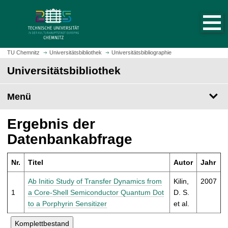
S
S
t
p
a
r
r
i
t
n
TU Chemnitz
Universitätsbibliothek
Universitätsbibliographie
s
g
Universitätsbibliothek
e
e
i
z
t
Menü
u
e
m
a
H
Ergebnis der
u
a
Datenbankabfrage
f
u
r
p
u
Nr.
Titel
Autor
Jahr
t
f
i
Ab Initio Study of Transfer Dynamics from
Kilin,
2007
e
n
1
a Core-Shell Semiconductor Quantum Dot
D. S.
n
h
to a Porphyrin Sensitizer
et al.
a
l