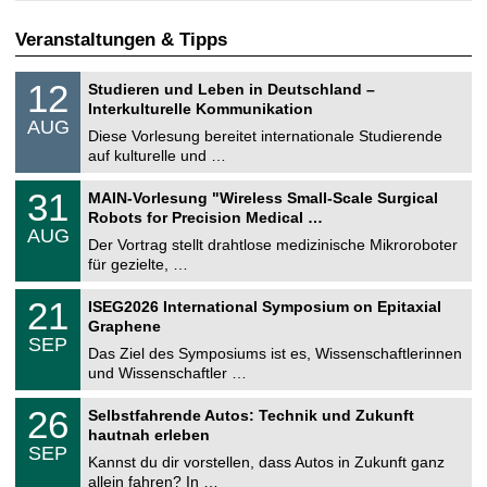
Veranstaltungen & Tipps
S
1
12
Studieren und Leben in Deutschland –
o
2
Interkulturelle Kommunikation
n
.
AUG
s
0
Diese Vorlesung bereitet internationale Studierende
t
8
auf kulturelle und …
i
.
g
2
T
e
3
31
MAIN-Vorlesung "Wireless Small-Scale Surgical
0
U
1
2
Robots for Precision Medical …
C
.
6
AUG
h
0
Der Vortrag stellt drahtlose medizinische Mikroroboter
e
8
für gezielte, …
m
.
n
2
T
i
2
21
ISEG2026 International Symposium on Epitaxial
0
U
t
1
2
Graphene
C
z
.
6
SEP
h
0
Das Ziel des Symposiums ist es, Wissenschaftlerinnen
e
9
und Wissenschaftler …
m
.
n
2
T
i
2
26
Selbstfahrende Autos: Technik und Zukunft
0
U
t
6
2
hautnah erleben
C
z
.
6
SEP
h
0
Kannst du dir vorstellen, dass Autos in Zukunft ganz
e
9
allein fahren? In …
m