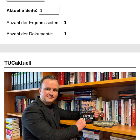
t
Aktuelle Seite:
Anzahl der Ergebnisseiten:
1
Anzahl der Dokumente:
1
TUCaktuell