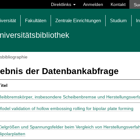
Direktlinks
Anmelden
Kontakt
iversität
Fakultäten
Zentrale Einrichtungen
Studium
In
niversitätsbibliothek
tsbibliographie
ebnis der Datenbankabfrage
itel
Reibbremskörper, insbesondere Scheibenbremse und Herstellungsverf
Model validation of hollow embossing rolling for bipolar plate forming
Zielgrößen und Spannungsfelder beim Vergleich von Herstellungsverfah
Bipolarplatten