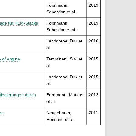
Porstmann,
2019
Sebastian et al.
lage für PEM-Stacks
Porstmann,
2019
Sebastian et al.
Landgrebe, Dirk et
2016
al.
w of engine
Tammineni, S.V. et
2015
al.
Landgrebe, Dirk et
2015
al.
legierungen durch
Bergmann, Markus
2012
et al.
en
Neugebauer,
2011
Reimund et al.