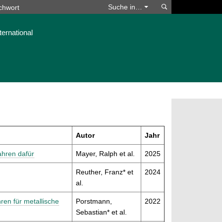
Suchen
Suche in…
ternational
Autor
Jahr
ahren dafür
Mayer, Ralph et al.
2025
Reuther, Franz* et
2024
al.
ren für metallische
Porstmann,
2022
Sebastian* et al.