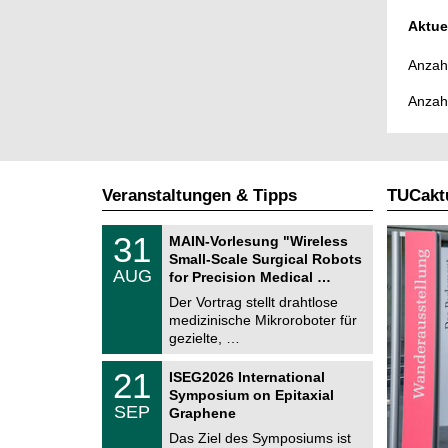
Aktue
Anzahl
Anzah
Veranstaltungen & Tipps
TUCaktu
T
3
31
MAIN-Vorlesung "Wireless
U
1
Small-Scale Surgical Robots
C
.
AUG
h
for Precision Medical …
0
e
8
Der Vortrag stellt drahtlose
m
.
medizinische Mikroroboter für
n
2
i
gezielte, …
0
t
2
z
T
6
2
21
ISEG2026 International
U
1
Symposium on Epitaxial
C
.
SEP
h
Graphene
0
e
9
Das Ziel des Symposiums ist
m