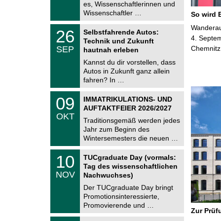
.
es, Wissenschaftlerinnen und
n
2
i
Wissenschaftler …
So wird 
0
t
2
z
T
Wanderaus
6
2
26
Selbstfahrende Autos:
U
6
4. Septem
Technik und Zukunft
C
.
SEP
Chemnitz
h
hautnah erleben
0
e
9
Kannst du dir vorstellen, dass
m
.
Autos in Zukunft ganz allein
n
2
i
fahren? In …
0
t
2
z
T
6
0
09
IMMATRIKULATIONS- UND
U
9
AUFTAKTFEIER 2026/2027
C
.
OKT
h
1
Traditionsgemäß werden jedes
e
0
Jahr zum Beginn des
m
.
Wintersemesters die neuen …
n
2
i
0
Z
t
1
10
2
TUCgraduate Day (vormals:
e
z
0
6
Tag des wissenschaftlichen
n
.
NOV
t
Nachwuchses)
1
r
1
Der TUCgraduate Day bringt
u
.
Promotionsinteressierte,
m
2
f
Promovierende und …
0
Zur Prüf
ü
2
r
T