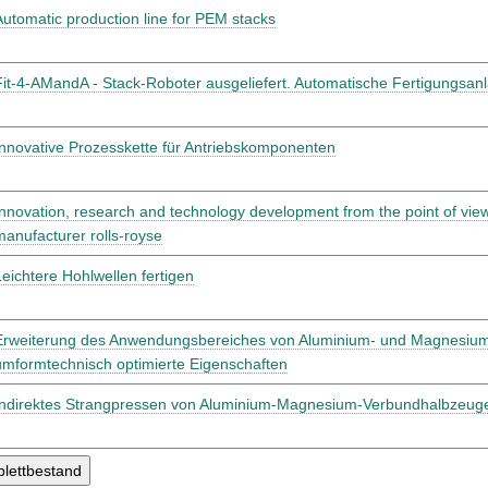
Automatic production line for PEM stacks
Fit-4-AMandA - Stack-Roboter ausgeliefert. Automatische Fertigungsan
Innovative Prozesskette für Antriebskomponenten
Innovation, research and technology development from the point of vie
manufacturer rolls-royse
Leichtere Hohlwellen fertigen
Erweiterung des Anwendungsbereiches von Aluminium- und Magnesium
umformtechnisch optimierte Eigenschaften
Indirektes Strangpressen von Aluminium-Magnesium-Verbundhalbzeug