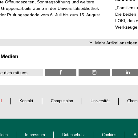
te Öffnungszeiten, Sonntagsöffnung und weitere
„Familienzu
Gruppenarbeitsräume in der Universitätsbibliothek
Die beiden
er Prüfungsperiode vom 6. Juli bis zum 15. August
LOKI, das e
Werkzeugen 
Mehr Artikel anzeigen
 Medien
e dich mit uns:
ll
Kontakt
Campusplan
Universität
Chemn
lden
Impressum
Datenschutz
Cookies
Ba