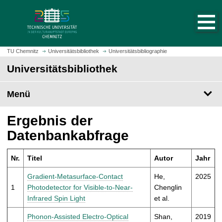
S
S
t
p
a
r
r
i
t
n
TU Chemnitz
Universitätsbibliothek
Universitätsbibliographie
s
g
Universitätsbibliothek
e
e
i
z
t
Menü
u
e
m
a
H
Ergebnis der
u
a
Datenbankabfrage
f
u
r
p
u
Nr.
Titel
Autor
Jahr
t
f
i
Gradient-Metasurface-Contact
He,
2025
e
n
1
Photodetector for Visible-to-Near-
Chenglin
n
h
Infrared Spin Light
et al.
a
l
Phonon-Assisted Electro-Optical
Shan,
2019