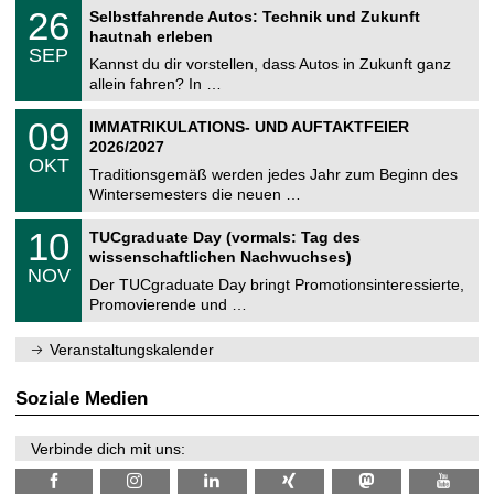
2
T
i
2
26
Selbstfahrende Autos: Technik und Zukunft
0
U
t
6
2
hautnah erleben
C
z
.
6
SEP
h
0
Kannst du dir vorstellen, dass Autos in Zukunft ganz
e
9
allein fahren? In …
m
.
n
2
T
i
0
09
IMMATRIKULATIONS- UND AUFTAKTFEIER
0
U
t
9
2
2026/2027
C
z
.
6
OKT
h
1
Traditionsgemäß werden jedes Jahr zum Beginn des
e
0
Wintersemesters die neuen …
m
.
n
2
Z
i
1
10
TUCgraduate Day (vormals: Tag des
0
e
t
0
2
wissenschaftlichen Nachwuchses)
n
z
.
6
NOV
t
1
Der TUCgraduate Day bringt Promotionsinteressierte,
r
1
Promovierende und …
u
.
m
2
f
0
Veranstaltungskalender
ü
2
r
6
d
Soziale Medien
e
n
w
Verbinde dich mit uns:
i
s
s