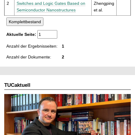
t
2
Switches and Logic Gates Based on
Zhengping
Semiconductor Nanostructures
et al.
Aktuelle Seite:
Anzahl der Ergebnisseiten:
1
Anzahl der Dokumente:
2
TUCaktuell