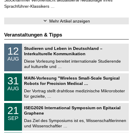
Sprachführer-Klassikers …
Mehr Artikel anzeigen
Veranstaltungen & Tipps
S
1
12
Studieren und Leben in Deutschland –
o
2
Interkulturelle Kommunikation
n
.
AUG
s
0
Diese Vorlesung bereitet internationale Studierende
t
8
auf kulturelle und …
i
.
g
2
T
e
3
31
MAIN-Vorlesung "Wireless Small-Scale Surgical
0
U
1
2
Robots for Precision Medical …
C
.
6
AUG
h
0
Der Vortrag stellt drahtlose medizinische Mikroroboter
e
8
für gezielte, …
m
.
n
2
T
i
2
21
ISEG2026 International Symposium on Epitaxial
0
U
t
1
2
Graphene
C
z
.
6
SEP
h
0
Das Ziel des Symposiums ist es, Wissenschaftlerinnen
e
9
und Wissenschaftler …
m
.
n